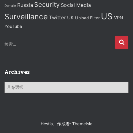
Security
Russia
Social Media
Domain
US
Surveillance
Twitter
UK
VPN
Upload Filter
YouTube
検
検索…
索
:
Archives
A
r
c
h
i
v
e
Hestia、作成者:
ThemeIsle
s