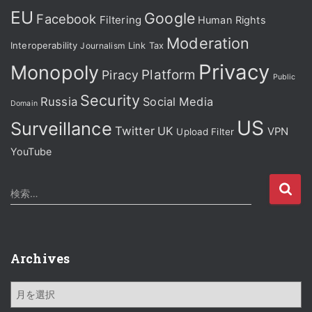
EU
Google
Facebook
Filtering
Human Rights
Moderation
Interoperability
Journalism
Link Tax
Privacy
Monopoly
Platform
Piracy
Public
Security
Russia
Social Media
Domain
US
Surveillance
Twitter
UK
VPN
Upload Filter
YouTube
検
検索…
索
:
Archives
A
r