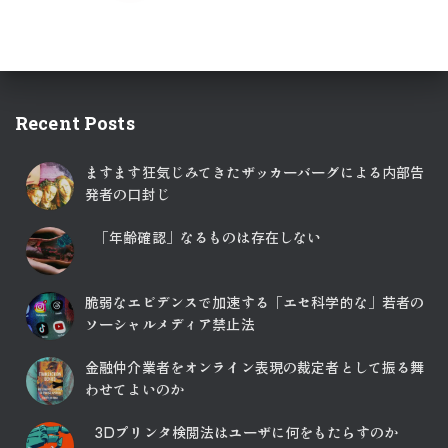
稿
の
ペ
Recent Posts
ー
ますます狂気じみてきたザッカーバーグによる内部告
ジ
発者の口封じ
送
「年齢確認」なるものは存在しない
り
脆弱なエビデンスで加速する「エセ科学的な」若者の
ソーシャルメディア禁止法
金融仲介業者をオンライン表現の裁定者として振る舞
わせてよいのか
3Dプリンタ検閲法はユーザに何をもたらすのか