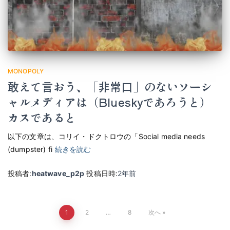
MONOPOLY
敢えて言おう、「非常口」のないソーシ
ャルメディアは（Blueskyであろうと）
カスであると
以下の文章は、コリイ・ドクトロウの「Social media needs
(dumpster) fi
続きを読む
投稿者:
heatwave_p2p
投稿日時:
2年
前
投
1
2
…
8
次へ