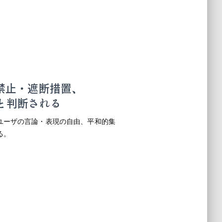
r禁止・遮断措置、
と判断される
ユーザの言論・表現の自由、平和的集
る。