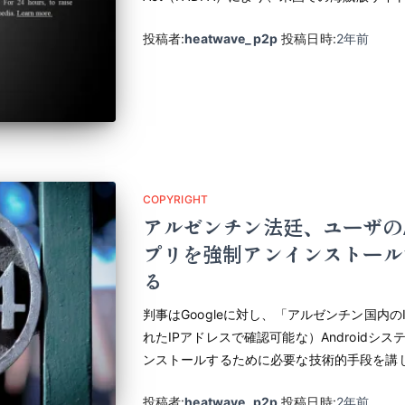
投稿者:
heatwave_p2p
投稿日時:
2年
前
COPYRIGHT
アルゼンチン法廷、ユーザのA
プリを強制アンインストールす
る
判事はGoogleに対し、「アルゼンチン国内
れたIPアドレスで確認可能な）Androidシス
ンストールするために必要な技術的手段を講
投稿者:
heatwave_p2p
投稿日時:
2年
前