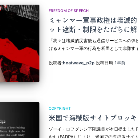
FREEDOM OF SPEECH
ミャンマー軍事政権は壊滅的
ット遮断・制限をただちに解
「我々は壊滅的災害後も通信サービスへの弾
けるミャンマー軍の行為を断固として非難す
投稿者:
heatwave_p2p
投稿日時:
1年
前
COPYRIGHT
米国で海賊版サイトブロッキ
ゾーイ・ロフグレン下院議員が本日提出したForeign A
Act（FADPA）により、米国での海賊版サ