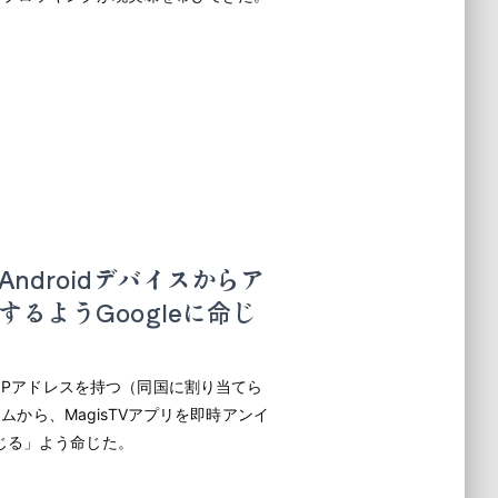
ndroidデバイスからア
るようGoogleに命じ
のIPアドレスを持つ（同国に割り当てら
テムから、MagisTVアプリを即時アンイ
じる」よう命じた。