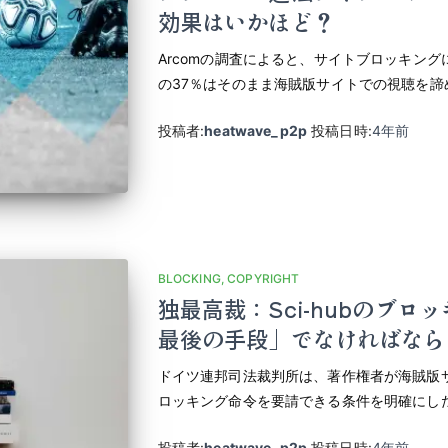
効果はいかほど？
Arcomの調査によると、サイトブロッキン
の37％はそのまま海賊版サイトでの視聴を諦
投稿者:
heatwave_p2p
投稿日時:
4年
前
BLOCKING
COPYRIGHT
独最高裁：Sci-hubのブ
最後の手段」でなければなら
ドイツ連邦司法裁判所は、著作権者が海賊版
ロッキング命令を要請できる条件を明確にし
投稿者:
heatwave_p2p
投稿日時:
4年
前