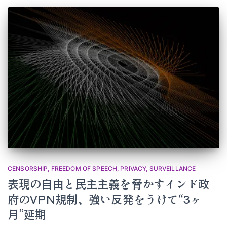
CENSORSHIP
FREEDOM OF SPEECH
PRIVACY
SURVEILLANCE
表現の自由と民主主義を脅かすインド政
府のVPN規制、強い反発をうけて“3ヶ
月”延期