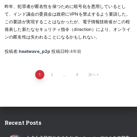
昨年、犯罪者が匿名性を保つために暗号化を悪用しているとし
て、インド議会の委員会は政府にVPNを禁止するよう要請した。
この要請が実現することはなかったが、電子情報技術省がこの程
発表した新たなセキュリティ指令（direction）により、オンライ
ンの匿名性は失われることになるかもしれない。
投稿者:
heatwave_p2p
投稿日時:
4年
前
投
1
2
…
4
次へ
稿
の
ペ
Recent Posts
ー