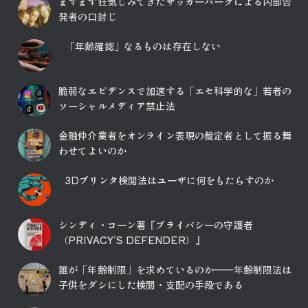
ますます狂気じみてきたザッカーバーグによる内部告
ジ
発者の口封じ
送
「年齢確認」なるものは存在しない
り
脆弱なエビデンスで加速する「エセ科学的な」若者の
ソーシャルメディア禁止法
金融仲介業者をオンライン表現の裁定者として振る舞
わせてよいのか
3Dプリンタ検閲法はユーザに何をもたらすのか
シンディ・コーン著『プライバシーの守護者
（PRIVACY’S DEFENDER）』
誰が「年齢制限」を求めているのか――年齢制限法は
子供をダシにした検閲・支配の手段である