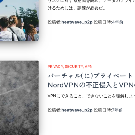
リスクに対する意識を高め、データのプライ
けるためには、訓練が必要だ。
投稿者:
heatwave_p2p
投稿日時:
4年
前
PRIVACY
SECURITY
VPN
バーチャル(に)プライベー
NordVPNの不正侵入とVP
VPNにできること、できないことを理解しよ
投稿者:
heatwave_p2p
投稿日時:
7年
前