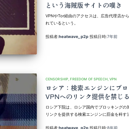
という海賊版サイトの嘆き
VPNやTor経由のアクセスは、広告代理店
れているという。
投稿者:
heatwave_p2p
投稿日時:
7年
前
CENSORSHIP
FREEDOM OF SPEECH
VPN
ロシア：検索エンジンにブロ
VPNへのリンク提供を禁じ
ロシア下院は、ロシア国内でブロッキングの対
リンクを提供する検索エンジンに罰金を科す
投稿者:
heatwave_p2p
投稿日時:
8年
前