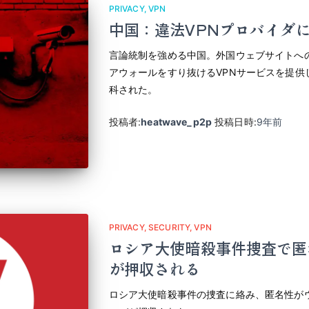
PRIVACY
VPN
中国：違法VPNプロバイダに
言論統制を強める中国。外国ウェブサイトへ
アウォールをすり抜けるVPNサービスを提供
科された。
投稿者:
heatwave_p2p
投稿日時:
9年
前
PRIVACY
SECURITY
VPN
ロシア大使暗殺事件捜査で匿
が押収される
ロシア大使暗殺事件の捜査に絡み、匿名性がウリの