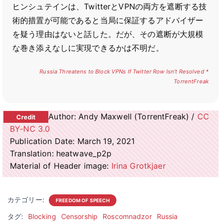
ヒンシュテインは、TwitterとVPNの両方を遮断する技
術的措置が可能であると当局に保証するアドバイザー
を疑う理由はないと話した。だが、その遮断が大規模
な巻き添えなしに実現できるかは不明だ。
Russia Threatens to Block VPNs If Twitter Row Isn’t Resolved *
TorrentFreak
Author: Andy Maxwell (TorrentFreak) /
CC
BY-NC 3.0
Publication Date: March 19, 2021
Translation: heatwave_p2p
Material of Header image:
Irina Grotkjaer
カテゴリー:
FREEDOM OF SPEECH
タグ:
Blocking
Censorship
Roscomnadzor
Russia