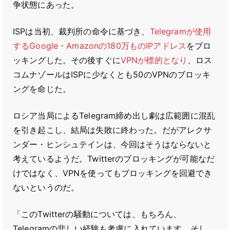
争状態にあった。
ISPは当初、裁判所の命令に基づき、
Telegramが使用
するGoogle・Amazonの180万ものIPアドレス
をブロ
ッキングした。その後すぐに
VPNが標的となり
、ロス
コムナゾールはISPに少なくとも50のVPNのブロッキ
ングを命じた。
ロシア当局によるTelegram締め出し劇は広範囲に混乱
を引き起こし、結局は失敗に終わった。だがアレクサ
ンダー・ヒンシュテインは、今回はそうはならないと
考えているようだ。Twitterのブロッキングが可能なだ
けではなく、VPNを使ってもブロッキングを回避でき
ないというのだ。
「このTwitterの騒動については、もちろん、
Telegramの悲しい経験も考慮に入れています。そし