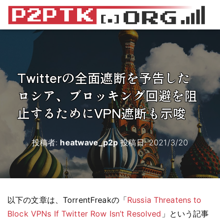
Twitterの全面遮断を予告した
ロシア、ブロッキング回避を阻
止するためにVPN遮断も示唆
投稿者:
heatwave_p2p
投稿日:
2021/3/20
以下の文章は、TorrentFreakの「
Russia Threatens to
Block VPNs If Twitter Row Isn’t Resolved
」という記事