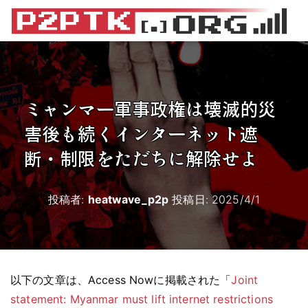
ミャンマー軍事政権は壊滅的災
害後も続くインターネット遮
断・制限をただちに解除せよ
投稿者:
heatwave_p2p
投稿日:
2025/4/1
以下の文章は、Access Nowに掲載された「
Joint
statement: Myanmar must lift internet restrictions