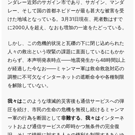
ンダレー近郊のサガイン市であり、サガイン、マンダ
レー、そして国の首都ネピドーが最も甚大な被害を受
けた地域となっている。3月31日現在、死者数はすで
に2000人を超え、なおも増加の一途をたどっている。
しかし、この危機的状況と瓦礫の下に閉じ込められた
人々の救出という喫緊の課題に直面しているにもかか
わらず、本声明発表時点――地震発生から48時間以上
が経過した今なお――ミャンマー軍は救命救急対応の
調整に不可欠なインターネットの遮断命令や各種制限
を解除していない。
我々は
このような壊滅的災害後も通信サービスへの弾
圧を続け、市民の生命の危機を無視し続けるミャンマ
ー軍の行為を断固として
非難する
。
我々は
インターネ
ットおよび通信サービスの即時かつ無条件の完全復
旧、そして情報に対する人々の権利を制限するあらゆ