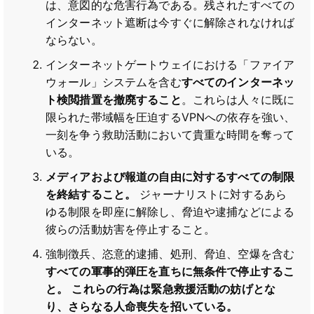
は、意図的な危害行為である。残されたすべての
インターネット遮断は今すぐに解除されなければ
ならない。
インターネットゲートウェイにおける「ファイア
ウォール」システムを含む
すべてのインターネッ
ト検閲措置を撤廃すること
。これらは人々に既に
限られた帯域幅を圧迫するVPNへの依存を強い、
一刻を争う救助活動において貴重な時間を奪って
いる。
メディアおよび報道の自由に対するすべての制限
を終結すること。
ジャーナリストに対するあら
ゆる制限を即座に解除し、脅迫や逮捕などによる
彼らの活動妨害を停止すること。
強制徴兵、恣意的逮捕、処刑、脅迫、空爆を含む
すべての軍事的弾圧を直ちに無条件で停止するこ
と。
これらの行為は緊急救援活動の妨げとな
り、さらなる人命喪失を招いている。