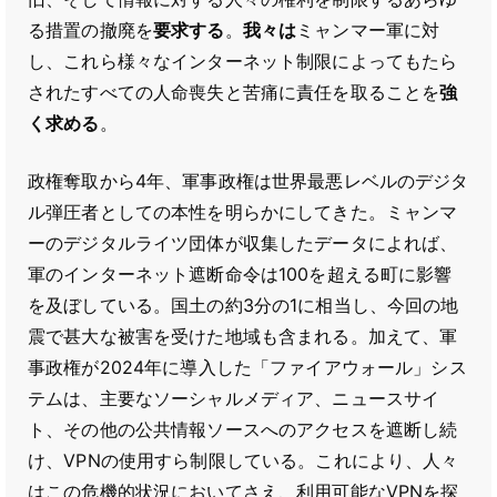
る措置の撤廃を
要求する
。
我々は
ミャンマー軍に対
し、これら様々なインターネット制限によってもたら
されたすべての人命喪失と苦痛に責任を取ることを
強
く求める
。
政権奪取から4年、軍事政権は世界最悪レベルのデジタ
ル弾圧者としての本性を明らかにしてきた。ミャンマ
ーのデジタルライツ団体が収集したデータによれば、
軍のインターネット遮断命令は100を超える町に影響
を及ぼしている。国土の約3分の1に相当し、今回の地
震で甚大な被害を受けた地域も含まれる。加えて、軍
事政権が2024年に導入した「ファイアウォール」シス
テムは、主要なソーシャルメディア、ニュースサイ
ト、その他の公共情報ソースへのアクセスを遮断し続
け、VPNの使用すら制限している。これにより、人々
はこの危機的状況においてさえ、利用可能なVPNを探