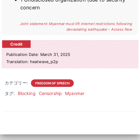
concern
Joint statement: Myanmar must lift internet restrictions following
devastating earthquake – Access Now
Publication Date: March 31, 2025
Translation: heatwave_p2p
カテゴリー:
FREEDOM OF SPEECH
タグ:
Blocking
Censorship
Myanmar