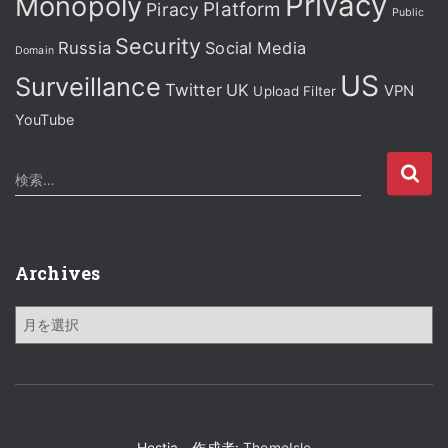
Privacy
Monopoly
Platform
Piracy
Public
Security
Russia
Social Media
Domain
US
Surveillance
Twitter
UK
VPN
Upload Filter
YouTube
検
検索…
索
:
Archives
A
r
c
h
i
v
e
Hestia、作成者:
ThemeIsle