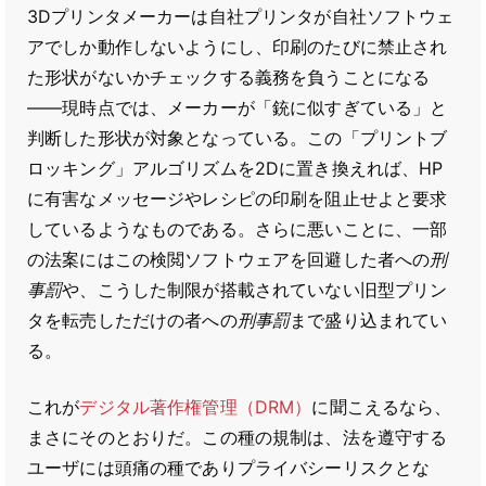
3Dプリンタメーカーは自社プリンタが自社ソフトウェ
アでしか動作しないようにし、印刷のたびに禁止され
た形状がないかチェックする義務を負うことになる
――現時点では、メーカーが「銃に似すぎている」と
判断した形状が対象となっている。この「プリントブ
ロッキング」アルゴリズムを2Dに置き換えれば、HP
に有害なメッセージやレシピの印刷を阻止せよと要求
しているようなものである。さらに悪いことに、一部
の法案にはこの検閲ソフトウェアを回避した者への
刑
事罰
や、こうした制限が搭載されていない旧型プリン
タを転売しただけの者への
刑事罰
まで盛り込まれてい
る。
これが
デジタル著作権管理（DRM）
に聞こえるなら、
まさにそのとおりだ。この種の規制は、法を遵守する
ユーザには頭痛の種でありプライバシーリスクとな