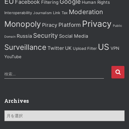
EU
Google
Facebook
Filtering
Human Rights
Moderation
Interoperability
Journalism
Link Tax
Privacy
Monopoly
Platform
Piracy
Public
Security
Russia
Social Media
Domain
US
Surveillance
Twitter
UK
VPN
Upload Filter
YouTube
検
検索…
索
:
Archives
A
r
c