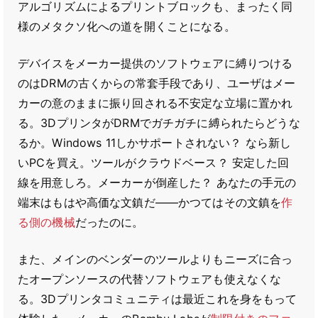
アルゴリズムによるプリントブロックも、まったく同
様のメタクソ化への道を開くことになる。
デバイスをメーカー提供のソフトウェアに縛りつける
のはDRMの古くからの常套手段であり、ユーザはメー
カーの意のままに振り回される不安定な立場に置かれ
る。3DプリンタがDRMでガチガチに縛られたらどうな
るか。Windows 11しかサポートされない？ なら新し
いPCを買え。ツールがクラウドベース？ 安定した回
線を用意しろ。メーカーが倒産した？ あなたの手元の
端末はもはや高価な文鎮だ――かつてはその文鎮を
作
る側の機械
だったのに。
また、メインのベンダーのツールよりもニーズに合っ
たオープンソースの代替ソフトウェアも使えなくな
る。3Dプリンタコミュニティは最近これを身をもって