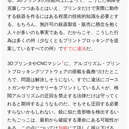
る。3Dプリンタの性能向上によって、こうした制限を
克服しつつあるとはいえ、プリンタだけで実際に動作
する銃器を作るにはある程度の技術的知識を必要とす
る。もちろん、無許可の銃器製造・販売に懸念を抱く
人々が多いのも事実である。だからこそ、こうした行
為は多くの州（少なくともプリントブロッキングを提
案しているすべての州）で
すでに違法
だ。
1
3DプリンタやCNCマシン
に、アルゴリズム・プリン
トブロッキングソフトウェアの搭載を義務づけたとこ
ろで、問題は解決しそうにない。すでに違法にゴース
トガンやアクセサリーをプリントしている人々が、検
閲アルゴリズムの迂回を禁止する法律だけは守ってく
れると期待するようなものだ。そもそも迂回する必要
すらないかもしれない。銃に似た造形物を検出するい
たちごっこは、最初から破綻する運命にある可能性が
ある。この点については
別稿
にて詳しく掘り下げる。