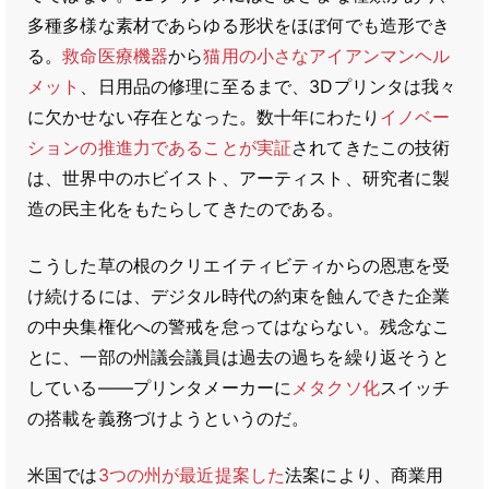
多種多様な素材であらゆる形状をほぼ何でも造形でき
る。
救命医療機器
から
猫用の小さなアイアンマンヘル
メット
、日用品の修理に至るまで、3Dプリンタは我々
に欠かせない存在となった。数十年にわたり
イノベー
ションの推進力であることが実証
されてきたこの技術
は、世界中のホビイスト、アーティスト、研究者に製
造の民主化をもたらしてきたのである。
こうした草の根のクリエイティビティからの恩恵を受
け続けるには、デジタル時代の約束を蝕んできた企業
の中央集権化への警戒を怠ってはならない。残念なこ
とに、一部の州議会議員は過去の過ちを繰り返そうと
している――プリンタメーカーに
メタクソ化
スイッチ
の搭載を義務づけようというのだ。
米国では
3つの州が最近提案した
法案により、商業用