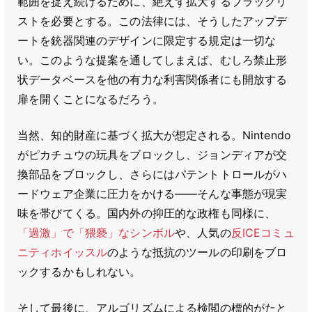
範囲を捉え続けるために、絶えず拡大するブラックリ
ストを必要とする。この法律には、そうしたアップデ
ートを銃器関連のデザインに限定する規定は一切な
い。このような提案を通してしまえば、むしろ禁止形
状データベースを他の有力な利害関係者にも開放する
扉を開くことになるだろう。
当然、知的財産に基づく拡大が想定される。Nintendo
がピカチュウの玩具をブロックし、ジョンディアが交
換部品をブロックし、さらにはパテントトロールがハ
ードウェア企業に圧力をかける――そんな事態が現実
味を帯びてくる。国内外の抑圧的な政権も同様に、
「過激」で「猥褻」なシンボル
や、人気の
反ICEコミュ
ニティホイッスル
のような抵抗のツールの印刷をブロ
ックするかもしれない。
そして最後に、アルゴリズムによる検閲の標的がたと