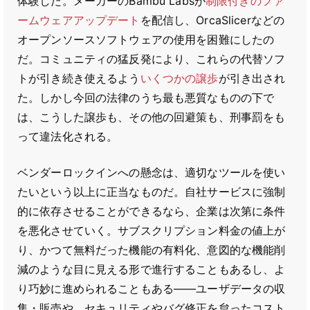
体験した。メーカーのBambu Labsが
制限付きのファ
ームウェアアップデート
を配信し、OrcaSlicerなどの
オープンソースソフトウェアの使用を困難にしたの
だ。コミュニティの猛反発により、これらの代替ソフ
トが引き続き使えるよう
いくつかの譲歩
が引き出され
た。しかし今回の法律のうち最も悪質なものの下で
は、こうした譲歩も、その他の回避策も、刑事罰をも
って違法化される。
ベンダーロックインへの懸念は、適切なツールを使い
たいという以上に正当なものだ。自社サービスに強制
的に依存させることができるなら、企業は次第に条件
を悪化させていく。サブスクリプション料金の値上が
り、かつて無料だった機能の有料化、意図的な機能削
減のような目に見える形で進行することもあるし、よ
り巧妙に進められることもある――ユーザデータの収
集・販売や、セキュリティやバグ修正を怠ったコスト