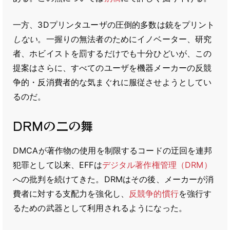
一方、3Dプリンタユーザの圧倒的多数は銃をプリント
しない
。一握りの無法者のためにイノベーター、研究
者、ホビイストを罰するだけでも十分ひどいが、この
提案はさらに、すべてのユーザを機器メーカーの反競
争的・反消費者的な気まぐれに服従させようとしてい
るのだ。
DRMの二の舞
DMCAが著作物の使用を制限するコードの迂回を連邦
犯罪として以来、EFFは
デジタル著作権管理（DRM）
への批判を続けてきた。DRMはその後、メーカーが消
費者に対する支配力を強化し、
反競争的慣行
を強行す
るための武器として利用されるようになった。