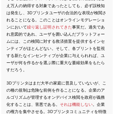
え万人の納得する対象であったとしても、必ず誤検知
は発生し、3Dプリンタユーザの合法的な表現が検閲さ
れることになる。このことはオンラインモデレーショ
ンにおいて
繰り返し証明されてきた
事実だ。過失であ
れ意図的であれ、ユーザを囲い込んだプラットフォー
ムには、この検閲に対する救済措置を提供するインセ
ンティブがほとんどない。そして、各プリントを監視
する新たなインセンティブが企業に与えられれば、ユ
ーザが何を作るかを選ぶ際に重大な萎縮効果をもたら
すだろう。
3Dプリンタはまだ大半の家庭に普及していないが、こ
の種の規制は危険な前例を作ることになる。企業のア
ルゴリズムが管理するオンデバイス検閲を政府が義務
化することは、害悪である。
それは機能しない
。企業
の権力を集中させる。3Dプリンタコミュニティを特徴