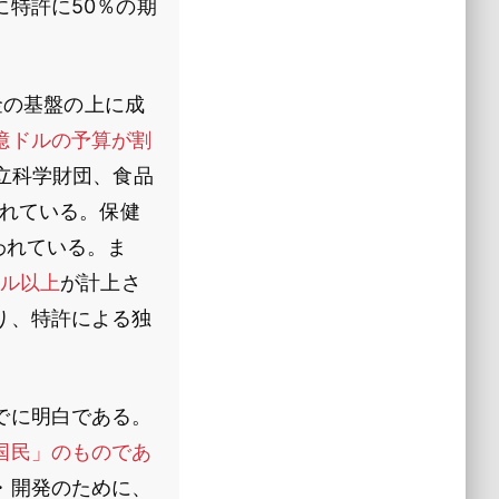
特許に50％の期
金の基盤の上に成
億ドルの予算が割
立科学財団、食品
られている。保健
われている。ま
ドル以上
が計上さ
り、特許による独
でに明白である。
国民」のものであ
・開発のために、