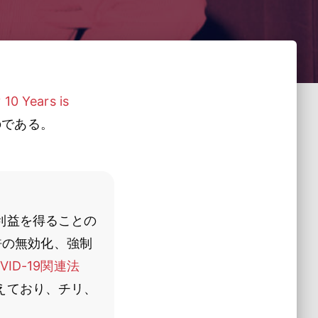
10 Years is
のである。
利益を得ることの
許の無効化、強制
VID-19関連法
えており、チリ、