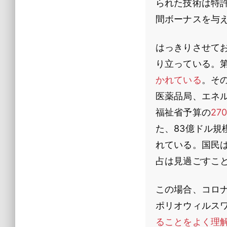
られた技術は特
間ボーナスを与
はっきりさせてお
り立っている。
かれている
。そ
医薬品局、エネル
福祉省予算の
27
た、83億ドル
れている。国民
占は見過ごすこ
この場合、コロ
ポリオウィルス
ることをよく理