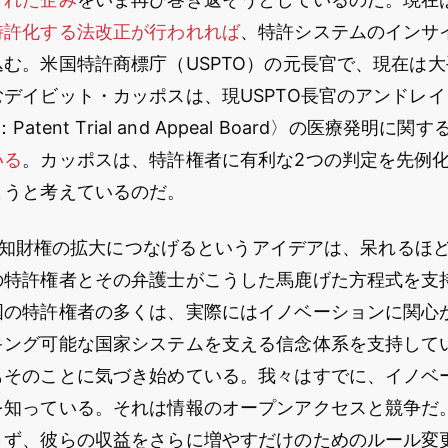
特許化する法改正が行われれば
、特許システムのインサ
む。米国特許商標庁（USPTO）の元長官で、現在は
デイビット・カッポスは、現USPTO長官のアンドレ
atent Trial and Appeal Board〉の医療発明に関す
いる
。カッポスは、特許権者に有利な2つの判定を先例化
ようと考えているのだ。
危機を知財権の拡大につなげるというアイデアは、呆れるほ
の特許権者とその弁護士がこうした馬鹿げた方程式を支
国の特許権者の多くは、実際にはイノベーションに関心
キング可能な国家システムを支える信念体系を支持して
もそのことに気づき始めている。我々はすでに、イノベ
を知っている。それは情報のオープンアクセスと競争だ
さず、彼らの収益をさらに増やすだけのためのルール変