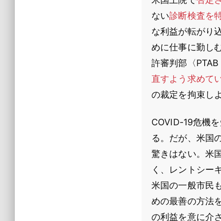
ない
診断検査を
な利益が転がり込
めに仕事に勤しむ
許審判部〈PTAB：P
直すよう求めて
の裁定を拘束し
COVID-19
る。だが、米国
驚きはない。米
く、レントシー
米国の一般市民
めの最善の方法
の利益を意に介