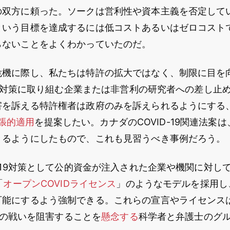
の双方に頼った。ソークは営利性や資本主義を否定して
という目標を達成するには低コストあるいはゼロコスト
らないことをよくわかっていたのだ。
危機に際し、私たちは特許の拡大ではなく、制限に目を
-19対策に取り組む企業または非営利の研究者への差し止
害を訴える特許権者は政府のみを訴えられるようにする
の拡張的適用
を提案したい。カナダのCOVID-19関連法案
きるようにしたもので、これも見習うべき事例だろう。
D-19対策として公的資金が注入された企業や機関に対し
「
オープンCOVIDライセンス
」のようなモデルを採用し
可能にするよう強制できる。これらの宣言やライセンス
9との戦いを阻害することを
懸念する
科学者と弁護士のグ