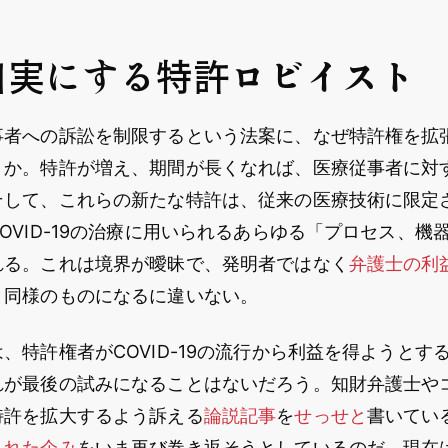
口実にする特許ロビイスト
事者への訴訟を制限するという法案に、なぜ特許権を拡
うか。特許が増え、期間が長くなれば、医療従事者に対
そして、これらの新たな特許は、従来の医療技術に限定
OVID-19の治療に用いられるあらゆる「プロセス、機
れる。これは境界が曖昧で、発明者ではなく
弁護士の利
と同様のものになるに違いない。
、特許権者がCOVID-19の流行から利益を得ようとす
れが最後の試みになることはないだろう。知財弁護士や
特許を拡大するよう訴える
論説記事
を
せっせと
書いてい
された企み
をいま再び巻き返そうとしているのだ。現在