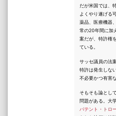
だが米国では、
よくやり遂げる
薬品、医療機器
常の20年間に加
案だが、特許権
ている。
サッセ議員の法案
特許は発生しな
不必要かつ有害な
そもそも論とし
問題がある。大
パテント・トロ