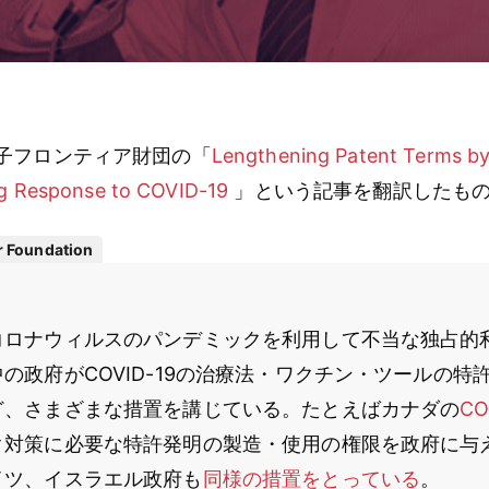
子フロンティア財団の「
Lengthening Patent Terms by 
ng Response to COVID-19
」という記事を翻訳したも
r Foundation
コロナウィルスのパンデミックを利用して不当な独占的
の政府がCOVID-19の治療法・ワクチン・ツールの特
ど、さまざまな措置を講じている。たとえばカナダの
CO
ク対策に必要な特許発明の製造・使用の権限を政府に与
イツ、イスラエル政府も
同様の措置をとっている
。