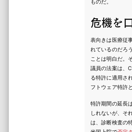
ものだ。
危機を
表向きは医療従
れているのだろ
ことは明白だ。
議員の法案は、C
る特許に適用さ
フトウェア特許
特許期間の延長は
しれないが、そ
は、診断検査の
米国上院で
否定