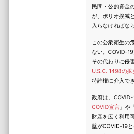
民間・公的資金
が、ポリオ撲滅
入らなければな
この公衆衛生の
ない。COVID
その代わりに侵
U.S.C. 1498
特許権に介入で
政府は、COVI
COVID宣言
」や
財産を広く利用
壁がCOVID-1