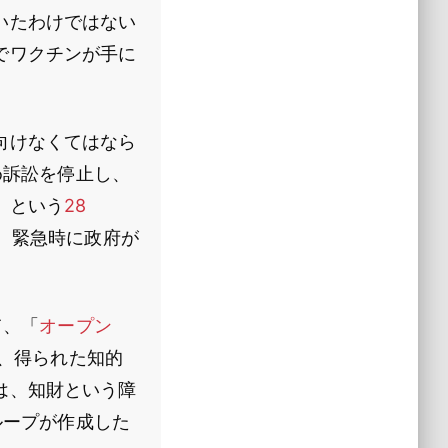
いたわけではない
でワクチンが手に
向けなくてはなら
め訴訟を停止し、
、という
28
は、緊急時に政府が
て、「
オープン
、得られた知的
は、知財という障
ループが作成した