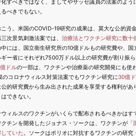
許化すべきではなく、ましてやサッセ議員の法案のように
えるべきでもない。
こう。米国のCOVID-19研究の成果は、莫大な公的資
第三次景気刺激法案では、
治療法とワクチン研究に数十
の中には、国立衛生研究所の10億ドルもの研究費や、国
ギー省にそれぞれ7500万ドル以上の研究費が割り振
0億ドル
の一部は、ワクチンや治療薬の研究開発にも使
規模のコロナウィルス対策法案でもワクチン研究に
30億
は公的研究費から生み出された成果を享受する権利があ
とはできない。
ナウィルスのワクチンがいくらで配布されるべきかはす
ワクチンを開発したジョナス・ソークは、ワクチンが
「
解していた
。ソークはポリオに対抗するワクチンの研究