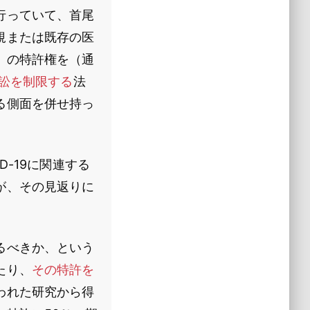
行っていて、首尾
規または既存の医
」の特許権を（通
訟を制限する
法
る側面を併せ持っ
-19に関連する
が、その見返りに
るべきか、という
たり、
その特許を
われた研究から得