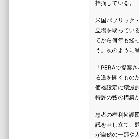
指摘している。
米国パブリック・
立場を取ってい
てから何年も経
う。次のように
「PERAで提案
る道を開くもの
価格設定に壊滅
特許の藪の構築
患者の権利擁護
議を申し立て、競
が自然の一部や