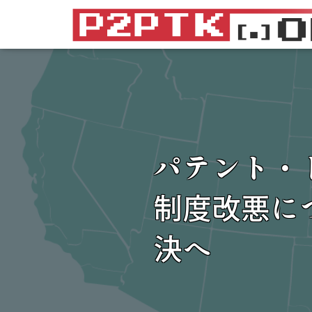
パテント・
制度改悪に
決へ