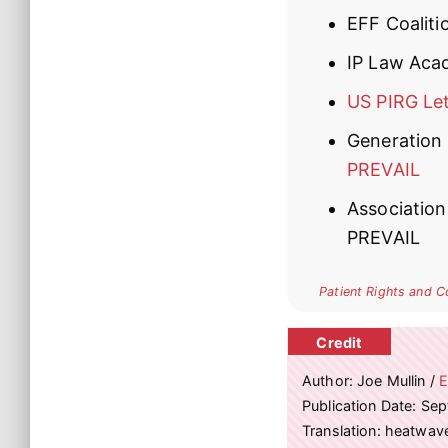
EFF Coalit
IP Law Aca
US PIRG Let
Generation 
PREVAIL
Association
PREVAIL
Patient Rights and C
Author: Joe Mullin /
E
Publication Date: Se
Translation: heatwa