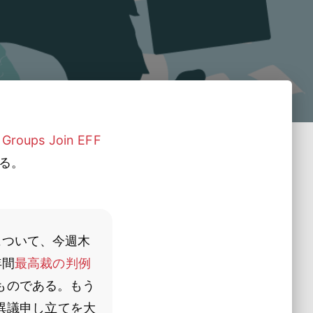
 Groups Join EFF
る。
について、今週木
年間
最高裁の判例
ものである。もう
の異議申し立てを大