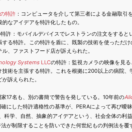
. の特許
：コンピュータを介して第三者による金融取引
般的なアイデアを特許化したもの。
の特許：モバイルデバイスでレストランの注文をすると
張する特許。この特許を盾に、既製の技術を使っただけの
テル、ファストフード店が訴えられた。
nology Systems
LLC
の特許：監視カメラの映像を見る
オ技術を主張する特許。これを根拠に200以上の病院、
どが訴えられた。
家17名も、別の書簡で警告を発している。10年前の
Al
確にした特許適格性の基準が、PERAによって再び曖
は、科学、自然、抽象的アイデアという、社会全体の利
許法が制限することを防いできた何世紀もの判例法を覆