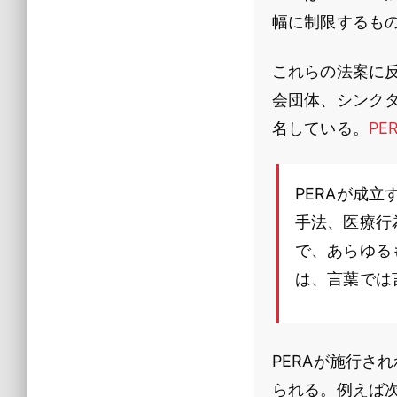
幅に制限するも
これらの法案に
会団体、シンク
名している。
PE
PERAが成
手法、医療行
で、あらゆる
は、言葉では
PERAが施行さ
られる。例えば