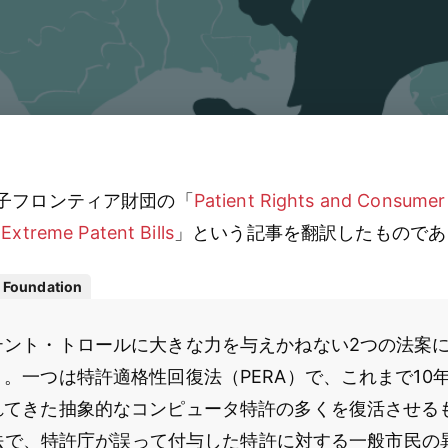
子フロンティア財団の「
Patient Rights and Consumer
Extreme Patent Bills
」という記事を翻訳したものであ
r Foundation
テント・トロールに大きな力を与えかねない2つの法案
。一つは特許適格性回復法（PERA）で、これまで10
れてきた抽象的なコンピュータ特許の多くを復活させる
IL法で、特許庁が誤って付与した特許に対する一般市民