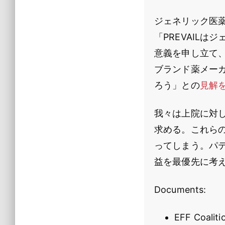
ジェネリック医
「PREVAIL
意義を申し立て、
ブランド薬メー
ろう」との
見解
我々は上院に対
求める。これら
ってしまう。パ
益を最優先に考
Documents:
EFF Coalit