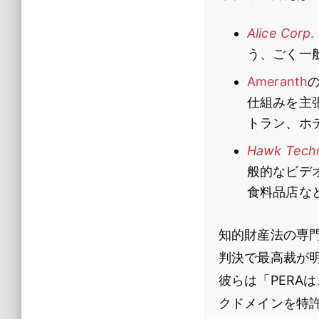
Alice Corp
う、ごく一
Ameranth
仕組みを主
トラン、ホ
Hawk Tech
般的なビデ
食料品店な
知的財産法の専門
判決で最高裁が明
彼らは「PERA
クドメインを特