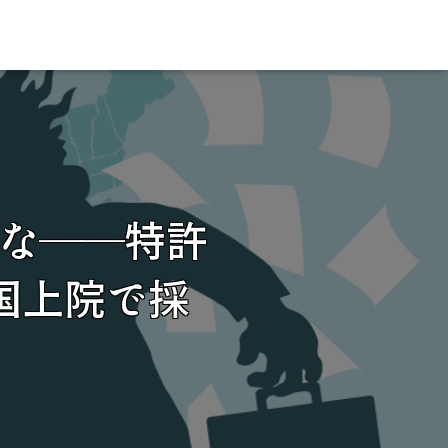
な――特許
国上院で採