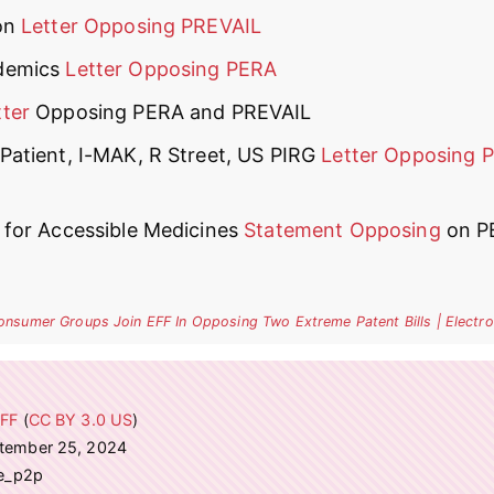
ion
Letter Opposing PREVAIL
demics
Letter Opposing PERA
ter
Opposing PERA and PREVAIL
Patient, I-MAK, R Street, US PIRG
Letter Opposing 
 for Accessible Medicines
Statement Opposing
on P
onsumer Groups Join EFF In Opposing Two Extreme Patent Bills | Electro
FF
(
CC BY 3.0 US
)
ptember 25, 2024
ve_p2p