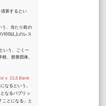
を清算するとい
いう、当たり前の
100以上のレス
という、ごく一
学校、慈善団体、
ice v. CLS Bank
昧になるという。
益となるパブリッ
すことになる」と