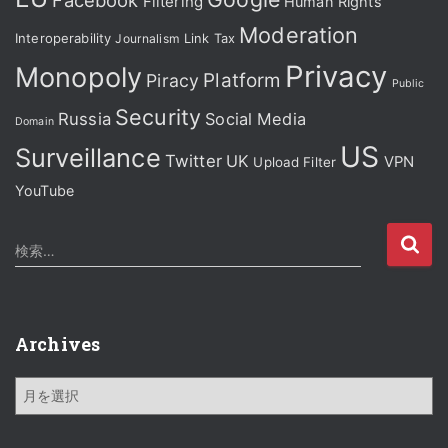
Facebook
Filtering
Human Rights
Moderation
Interoperability
Journalism
Link Tax
Privacy
Monopoly
Platform
Piracy
Public
Security
Russia
Social Media
Domain
US
Surveillance
Twitter
UK
VPN
Upload Filter
YouTube
検
検索…
索
:
Archives
A
r
c