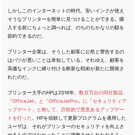
しかしこのインターネットの時代、安いインクが使え
そうなプリンターを簡単に見つけることができる。購
入する前にちょっと調べれば、のちのちかなりの額を
節約できるのだ。
プリンター企業は、そうした顧客に公然と警告するの
はバツが悪いことは承知している。それゆえ、顧客を
高価なインクに縛り付ける斬新な戦術が新たに開発さ
れたのだ。
プリンター大手のHPは2016年、
数百万台の同社製品
『OfficeJet』と『OfficeJetPro』に「セキュリティア
ップデート」と称して、詐欺的で悪意あるアップデー
トを行った
。HPを信頼して更新プログラムを適用した
ユーザは、それがプリンターのセキュリティを向上さ
せるものではなかったことに後悔させられただろう。