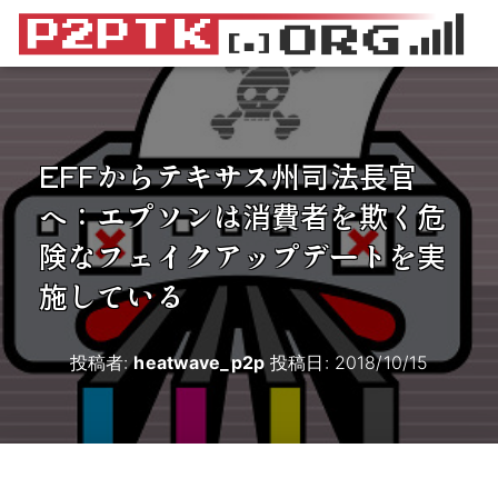
EFFからテキサス州司法長官
へ：エプソンは消費者を欺く危
険なフェイクアップデートを実
施している
投稿者:
heatwave_p2p
投稿日:
2018/10/15