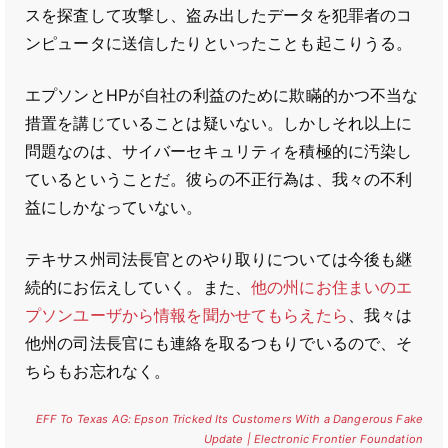
スを探査して攻撃し、盗み出したデータを犯罪者のコ
ンピュータに送信したりといったことも起こりうる。
エプソンとHPが自社の利益のために欺瞞的かつ不当な
措置を講じていることは疑いない。しかしそれ以上に
問題なのは、サイバーセキュリティを積極的に汚染し
ているということだ。彼らの不正行為は、我々の不利
益にしかなっていない。
テキサス州司法長官とのやり取りについては今後も継
続的にお伝えしていく。また、
他の州にお住まいのエ
プソンユーザから情報を聞かせてもらえたら
、我々は
他州の司法長官にも連絡を取るつもりでいるので、そ
ちらもお忘れなく。
EFF To Texas AG: Epson Tricked Its Customers With a Dangerous Fake
Update | Electronic Frontier Foundation