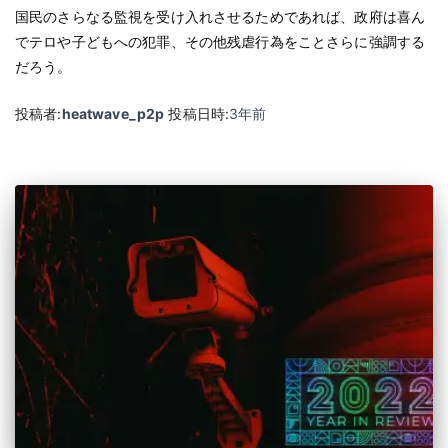
国民のさらなる監視を受け入れさせるためであれば、政府は喜ん
でテロや子どもへの犯罪、その他残虐行為をことさらに強調する
だろう。
投稿者:
heatwave_p2p
投稿日時:
3年
前