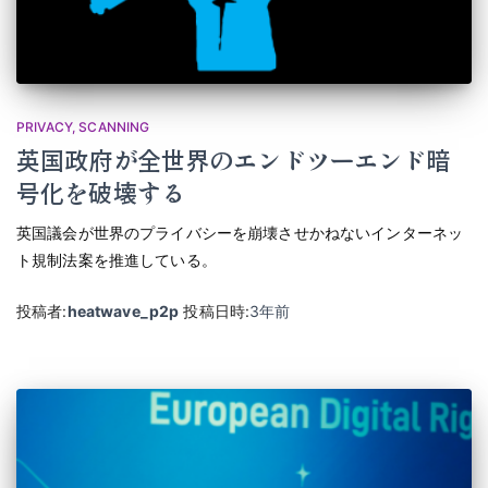
PRIVACY
SCANNING
英国政府が全世界のエンドツーエンド暗
号化を破壊する
英国議会が世界のプライバシーを崩壊させかねないインターネッ
ト規制法案を推進している。
投稿者:
heatwave_p2p
投稿日時:
3年
前