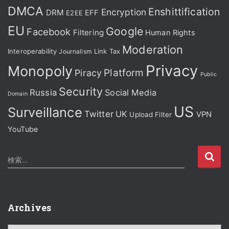
DMCA
Enshittification
Encryption
DRM
EFF
E2EE
EU
Google
Facebook
Filtering
Human Rights
Moderation
Interoperability
Journalism
Link Tax
Privacy
Monopoly
Platform
Piracy
Public
Security
Russia
Social Media
Domain
US
Surveillance
Twitter
UK
VPN
Upload Filter
YouTube
検
検索…
索
:
Archives