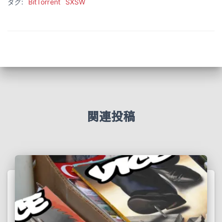
タグ:
BitTorrent
SXSW
関連投稿