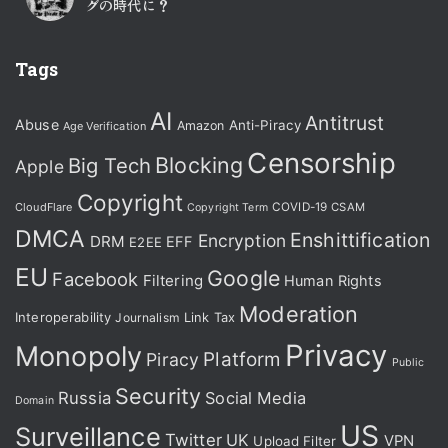
グの時代に？
Tags
AI
Antitrust
Abuse
Anti-Piracy
Amazon
Age Verification
Censorship
Blocking
Big Tech
Apple
Copyright
CloudFlare
COVID-19
CSAM
Copyright Term
DMCA
Enshittification
Encryption
DRM
EFF
E2EE
EU
Google
Facebook
Filtering
Human Rights
Moderation
Interoperability
Journalism
Link Tax
Privacy
Monopoly
Platform
Piracy
Public
Security
Russia
Social Media
Domain
US
Surveillance
Twitter
UK
VPN
Upload Filter