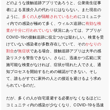
どのような接触追跡アプリであろうと、公衆衛生従事
者による直接介入の代わりにはならない。また現在の
ように、
多くの人
が
隔離されているため
にコミュニテ
ィ内での感染が極めて多く、ウィルス追跡に
有効な検
査が十分に行われていない
状況にあっては、アプリが
COVID-19の接触追跡に役立つかは疑わしい。検査を受
けていない感染者が多数存在していて、その
かなりの
割合
が
無症状
である場合、接触追跡アプリは大半の感
染リスクを警告できない。さらに、迅速かつ広範に実
施可能な検査がなければ、症状が現れた人でさえ、通
知プロセスを開始するための確認ができない。そし
て、誰もがすでに家外の人との接近を避けるよう求め
られているのだ。
だが、多くの人が自宅退避する必要がなくなるほどに
コミュニティ内の感染が少なくなり、COVID-19を迅速