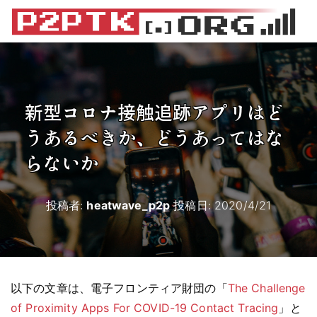
新型コロナ接触追跡アプリはど
うあるべきか、どうあってはな
らないか
投稿者:
heatwave_p2p
投稿日:
2020/4/21
以下の文章は、電子フロンティア財団の「
The Challenge
of Proximity Apps For COVID-19 Contact Tracing
」と