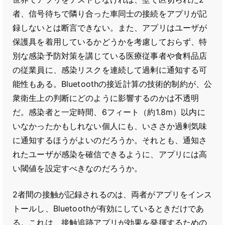
者、信号待ちで隣り合った車同士の接続をアプリが記
録しないとは断言できない。また、アプリはユーザが
保護具を着用しているかどうかを考慮しておらず、特
別な感染予防対策を講じている医療従事者や食料品店
の従業員に、感染リスクを連続して過剰に通知する可
能性もある。Bluetoothの接近計算の技術的制約が、公
衆衛生上の判断にどのように影響するのかは不透明
だ。感染者と一定時間、6フィート（約1.8m）以内に
いなかったかもしれない個人にも、いささか過剰気味
に通知するほうがよいのだろうか。それとも、通知さ
れたユーザが感染を確信できるように、アプリには高
い閾値を設定すべきなのだろうか。
2者間の接触が記録されるのは、両者がアプリをインス
トールし、Bluetoothが有効にしているときだけであ
る。これは、接触追跡アプリが効果を発揮するための