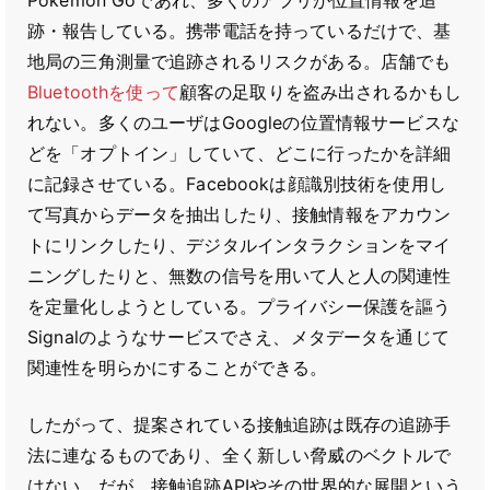
Pokemon Goであれ、多くのアプリが位置情報を追
跡・報告している。携帯電話を持っているだけで、基
地局の三角測量で追跡されるリスクがある。店舗でも
Bluetoothを使って
顧客の足取りを盗み出されるかもし
れない。多くのユーザはGoogleの位置情報サービスな
どを「オプトイン」していて、どこに行ったかを詳細
に記録させている。Facebookは顔識別技術を使用し
て写真からデータを抽出したり、接触情報をアカウン
トにリンクしたり、デジタルインタラクションをマイ
ニングしたりと、無数の信号を用いて人と人の関連性
を定量化しようとしている。プライバシー保護を謳う
Signalのようなサービスでさえ、メタデータを通じて
関連性を明らかにすることができる。
したがって、提案されている接触追跡は既存の追跡手
法に連なるものであり、全く新しい脅威のベクトルで
はない。だが、接触追跡APIやその世界的な展開という