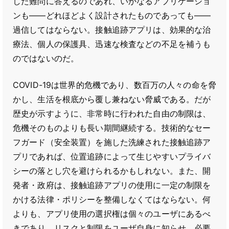
した難問に答えるのであれ、いかなるアプリケーショ
ンも――どれほどよく設計されたものであっても――
過信してはならない。接触追跡アプリは、効果的な治
療法、個人の保護具、迅速な検査などの不足を補うも
のではないのだ。
COVID-19は世界的危機であり、数百万の人々の命を脅
かし、生活を根底から覆し兼ねない脅威である。だが
歴史が示すように、非常時に行われた自由の制限は、
危機そのものよりも長い期間継続する。技術的なセー
フガード（安全装置）を施した洗練された接触追跡ア
プリであれば、位置追跡によって生じやすいプライバ
シーの落とし穴を避けられるかもしれない。また、開
発者・政府は、接触追跡アプリの使用に一定の制限を
かける法律・ポリシーを整備しなくてはならない。何
よりも、アプリ使用の選択権は個々のユーザにあるべ
きであり、リスクと制限をユーザ自身に知らせ、必要