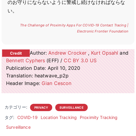
のお守りにならないように警戒し続けなければならな
い。
The Challenge of Proximity Apps For COVID-19 Contact Tracing |
Electronic Frontier Foundation
Author:
Andrew Crocker
,
Kurt Opsahl
and
Bennett Cyphers
(EFF) /
CC BY 3.0 US
Publication Date: April 10, 2020
Translation: heatwave_p2p
Header Image:
Gian Cescon
カテゴリー:
PRIVACY
SURVEILLANCE
タグ:
COVID-19
Location Tracking
Proximity Tracking
Surveillance