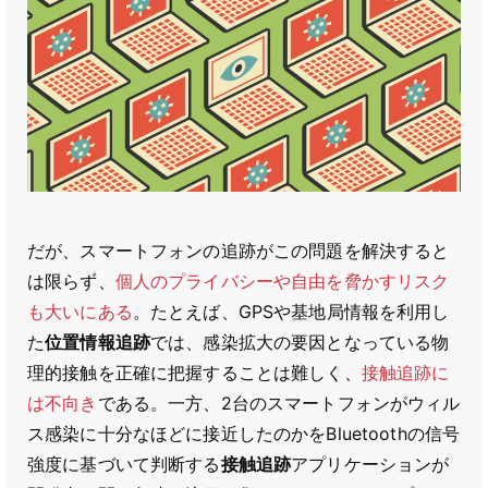
だが、スマートフォンの追跡がこの問題を解決すると
は限らず、
個人のプライバシーや自由を脅かすリスク
も大いにある
。たとえば、GPSや基地局情報を利用し
た
位置情報追跡
では、感染拡大の要因となっている物
理的接触を正確に把握することは難しく、
接触追跡に
は不向き
である。一方、2台のスマートフォンがウィル
ス感染に十分なほどに接近したのかをBluetoothの信号
強度に基づいて判断する
接触追跡
アプリケーションが