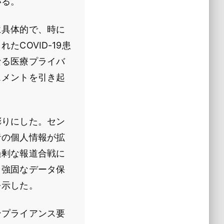
いる。
に具体的で、時に
COVID-19患
なる医療プライバ
スメントを引き起
彫りにした。セン
者の個人情報が拡
過剰な報道合戦に
、強固なデータ保
を示した。
ンプライアンス要