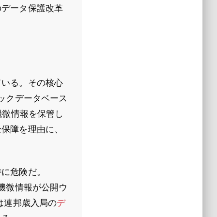
のデータ保護改革
ている。その核心
ックデータベース
機微情報を保管し
全保障を理由に、
特に危険だ。
機微情報が公開ウ
は連邦歳入局の
デ