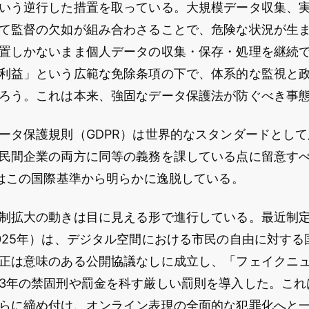
いう逆行した措置を取っている。大規模データ収集、
て監督の欠如が組み合わさることで、危険な状況が生
置しかないまま個人データの収集・保存・処理を継続
利益」という広範な免除条項の下で、体系的な監視と
ろう。これは本来、強固なデータ保護法が防ぐべき事
ータ保護規則（GDPR）は世界的なスタンダードとし
民間企業の両方に同等の義務を課している点に留意す
Bはこの国際基準から明らかに逸脱している。
制拡大の動きは目に見える形で進行している。最近制
025年）は、デジタル空間における市民の自由に対する
正は意味のある公開協議なしに成立し、「フェイクニ
3年の禁固刑や罰金を科す厳しい罰則を導入した。これ
らに締め付け、オンライン表現の全面的な犯罪化へと