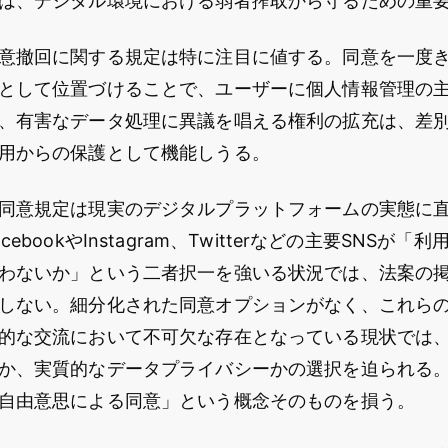
は、デジタル環境における弱者搾取から守るための重
意撤回に関する規定は特に注目に値する。同意を一度
として位置づけることで、ユーザーに個人情報管理の
、有害なデータ処理に異議を唱える権利の拡充は、差
用からの保護として機能しうる。
同意規定は現実のデジタルプラットフォームの実態に
ebookやInstagram、Twitterなどの主要SNSが
わないか」という二者択一を強いる状況では、法案の
しない。細分化された同意オプションがなく、これら
的な交流において不可欠な存在となっている現状では
か、実質的なデータプライバシーかの選択を迫られる
自由意思による同意」という概念そのものを損う。