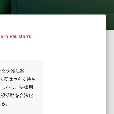
 in Pakistan’s
ータ保護法案
の法案は長らく待ち
。しかし、法律用
監視活動を合法化
ある。