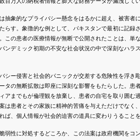
数百万人の納税者情報と膨大な財務データが漏洩して
は抽象的なプライバシー懸念をはるかに超え、被害者
たらす。象徴的な例として、パキスタンで最初に記録された
。この患者の医療情報が無断で公開されたことは、単
パンデミック初期の不安な社会状況の中で深刻なハラ
バシー侵害と社会的パニックが交差する危険性を浮き
ータの無断拡散は即座に深刻な影響をもたらした。患
ィアまでもが倫理観を放棄し、患者の自宅を取り囲む
案は患者とその家族に精神的苦痛を与えただけでなく
れば、個人情報が社会的迫害の道具に変わりうること
脆弱性に対処するどころか、この法案は政府機関をコ