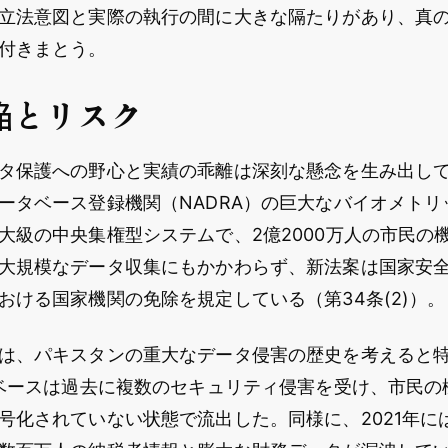
立法意図と実際の執行の間に大きな隔たりがあり、真
付きまとう。
陥とリスク
タ保護への野心と実績の乖離は深刻な懸念を生み出し
ータベース登録機関（NADRA）の巨大なバイオメトリ
大級の中央集権型システムで、2億2000万人の市民の
大規模なデータ収集にもかかわらず、新法案は国家安
おける国家機関の免除を規定している（第34条(2)）。
は、パキスタンの重大なデータ侵害の歴史を考えると
タベースは過去に複数のセキュリティ侵害を受け、市民の
号化されていない状態で流出した。同様に、2021年に