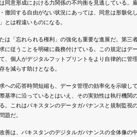
は同意形成における力関係の不均衡を見逃している。
・撤回する自由がない状況にあっては、同意は形骸化
」とは程遠いものになる。
たは「忘れられる権利」の強化も重要な進展だ。第三
求に従うことを明確に義務付けている。この規定はデ
て、個人がデジタルフットプリントをより自律的に管
存を減らす助けとなる。
求への応答時間短縮も、データ管理の効率化を示唆し
際基準に沿っているとはいえ、その実効性は執行機関
る。これはパキスタンのデータガバナンスと規制監視
問題だ。
改善は、パキスタンのデジタルガバナンスの全体像の