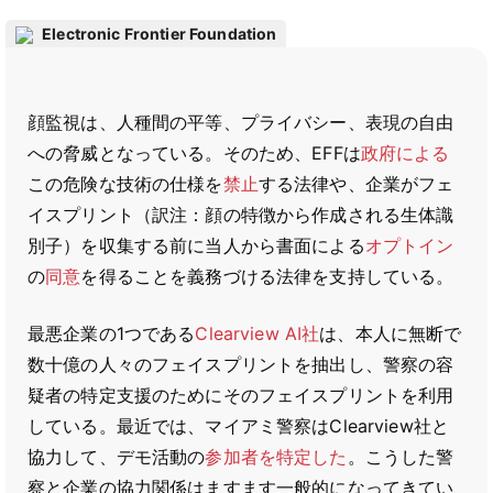
Electronic Frontier Foundation
顔監視は、人種間の平等、プライバシー、表現の自由
への脅威となっている。そのため、EFFは
政府による
この危険な技術の仕様を
禁止
する法律や、企業がフェ
イスプリント（訳注：顔の特徴から作成される生体識
別子）を収集する前に当人から書面による
オプトイン
の
同意
を得ることを義務づける法律を支持している。
最悪企業の1つである
Clearview AI社
は、本人に無断で
数十億の人々のフェイスプリントを抽出し、警察の容
疑者の特定支援のためにそのフェイスプリントを利用
している。最近では、マイアミ警察はClearview社と
協力して、デモ活動の
参加者を特定した
。こうした警
察と企業の協力関係はますます一般的になってきてい