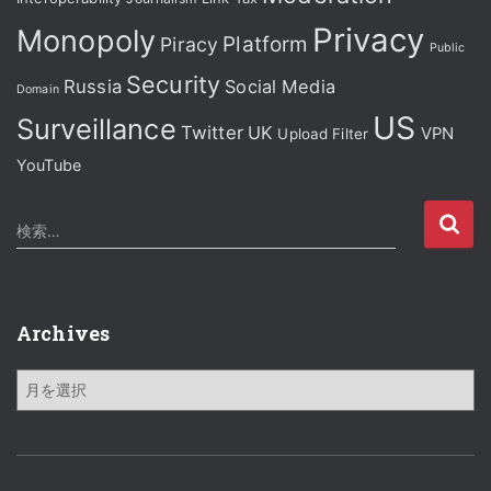
Privacy
Monopoly
Platform
Piracy
Public
Security
Russia
Social Media
Domain
US
Surveillance
Twitter
UK
VPN
Upload Filter
YouTube
検
検索…
索
:
Archives
A
r
c
h
i