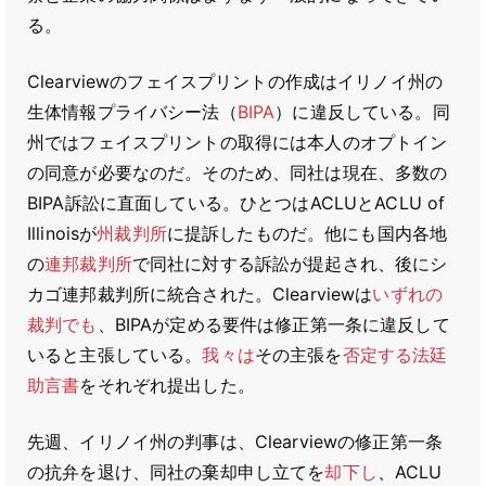
る。
Clearviewのフェイスプリントの作成はイリノイ州の
生体情報プライバシー法（
BIPA
）に違反している。同
州ではフェイスプリントの取得には本人のオプトイン
の同意が必要なのだ。そのため、同社は現在、多数の
BIPA訴訟に直面している。ひとつはACLUとACLU of
Illinoisが
州裁判所
に提訴したものだ。他にも国内各地
の
連邦裁判所
で同社に対する訴訟が提起され、後にシ
カゴ連邦裁判所に統合された。Clearviewは
いずれの
裁判でも
、BIPAが定める要件は修正第一条に違反して
いると主張している。
我々は
その主張を
否定する
法廷
助言書
をそれぞれ提出した。
先週、イリノイ州の判事は、Clearviewの修正第一条
の抗弁を退け、同社の棄却申し立てを
却下し
、ACLU