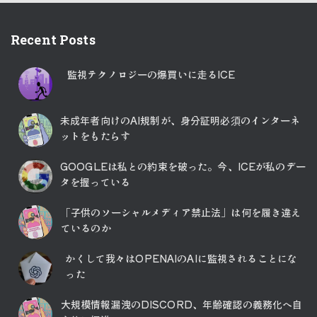
Recent Posts
監視テクノロジーの爆買いに走るICE
未成年者向けのAI規制が、身分証明必須のインターネ
ットをもたらす
GOOGLEは私との約束を破った。今、ICEが私のデー
タを握っている
「子供のソーシャルメディア禁止法」は何を履き違え
ているのか
かくして我々はOPENAIのAIに監視されることにな
った
大規模情報漏洩のDISCORD、年齢確認の義務化へ自