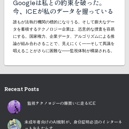
Googleは私との約束を破った。
今、ICEが私のデータを握っている
誰もが法執行機関の標的になりうる。そして膨大なデー
タを蓄積するテクノロジー企業は、恣意的な捜査を容易
にする。国家権力、企業データ、アルゴリズムによる推
論が組み合わさることで、見えにくく――そして異議を
唱えることがさらに困難な――監視体制が構築される。
Recent Posts
監視テクノロジーの爆買いに走るICE
未成年者向けのAI規制が、身分証明必須のインターネ
ットをもたらす