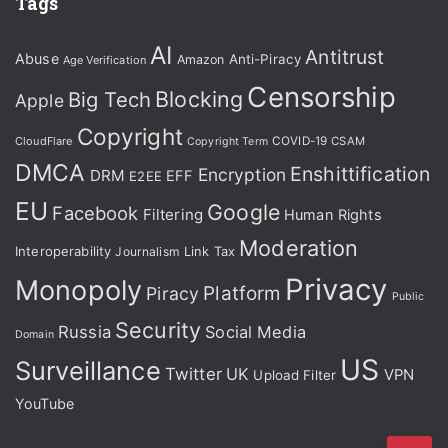
Tags
AI
Antitrust
Abuse
Anti-Piracy
Amazon
Age Verification
Censorship
Blocking
Big Tech
Apple
Copyright
CloudFlare
COVID-19
CSAM
Copyright Term
DMCA
Enshittification
Encryption
DRM
EFF
E2EE
EU
Google
Facebook
Filtering
Human Rights
Moderation
Interoperability
Journalism
Link Tax
Privacy
Monopoly
Platform
Piracy
Public
Security
Russia
Social Media
Domain
US
Surveillance
Twitter
UK
VPN
Upload Filter
YouTube