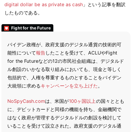
digital dollar be as private as cash
」という記事を翻訳
したものである。
Fight for the Future
バイデン政権が、政府支援のデジタル通貨の技術的可
能性について
報告
したことを受けて、ACLUやFight
for the Futureなどの12の市民社会組織は、デジタルド
ル創設のいかなる取り組みにおいても、現金と等しく
包括的で、人権を尊重するものとすることをバイデン
大統領に求める
キャンペーンを立ち上げた
。
NoSpyCash.com
は、米国が
100ヶ国以上
の国々ととも
に、デビットカードと同様の機能を持ち、金融機関で
はなく政府が管理するデジタルドルの創設を検討して
いることを受けて設立された。政府支援のデジタル通