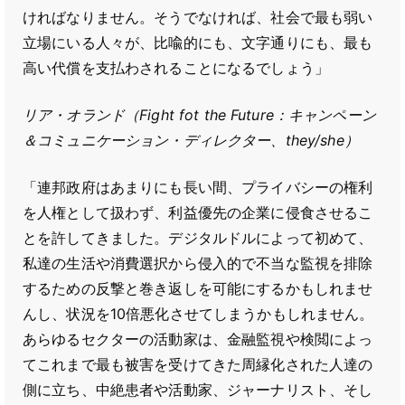
ければなりません。そうでなければ、社会で最も弱い
立場にいる人々が、比喩的にも、文字通りにも、最も
高い代償を支払わされることになるでしょう」
リア・オランド（Fight fot the Future：キャンペーン
＆コミュニケーション・ディレクター、they/she）
「連邦政府はあまりにも長い間、プライバシーの権利
を人権として扱わず、利益優先の企業に侵食させるこ
とを許してきました。デジタルドルによって初めて、
私達の生活や消費選択から侵入的で不当な監視を排除
するための反撃と巻き返しを可能にするかもしれませ
んし、状況を10倍悪化させてしまうかもしれません。
あらゆるセクターの活動家は、金融監視や検閲によっ
てこれまで最も被害を受けてきた周縁化された人達の
側に立ち、中絶患者や活動家、ジャーナリスト、そし