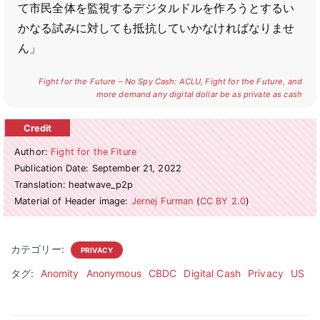
て市民全体を監視するデジタルドルを作ろうとするい
かなる試みに対しても抵抗していかなければなりませ
ん」
Fight for the Future – No Spy Cash: ACLU, Fight for the Future, and
more demand any digital dollar be as private as cash
Author:
Fight for the Fiture
Publication Date: September 21, 2022
Translation: heatwave_p2p
Material of Header image:
Jernej Furman
(
CC BY 2.0
)
カテゴリー:
PRIVACY
タグ:
Anomity
Anonymous
CBDC
Digital Cash
Privacy
US