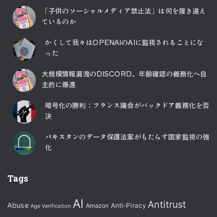
「子供のソーシャルメディア禁止法」は何を履き違え
ているのか
かくして我々はOPENAIのAIに監視されることにな
った
大規模情報漏洩のDISCORD、年齢確認の義務化へ自
主的に爆進
暗号化の勝利：フランス議会がバックドア義務化を否
決
パキスタンのデータ保護法案がもたらす国家監視の強
化
Tags
AI
Antitrust
Abuse
Anti-Piracy
Amazon
Age Verification