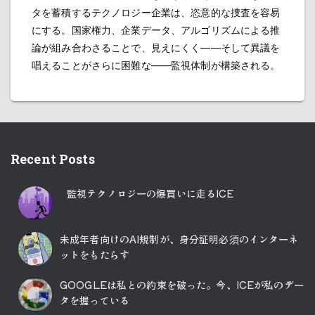
タを蓄積するテクノロジー企業は、恣意的な捜査を容易
にする。国家権力、企業データ、アルゴリズムによる推
論が組み合わさることで、見えにくく――そして異議を
唱えることがさらに困難な――監視体制が構築される。
Recent Posts
監視テクノロジーの爆買いに走るICE
未成年者向けのAI規制が、身分証明必須のインターネ
ットをもたらす
GOOGLEは私との約束を破った。今、ICEが私のデー
タを握っている