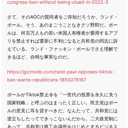
congress-ban-without-being-clued-in-2023-3
さて、そのAOCの賛同者をご存知だろうか。ランド・
ポール。そう、あのまごうことなきクソ野郎だ。ポー
ルは、何百万人もの若い米国人有権者が愛用するアプ
リを禁止すれば選挙に不利になると共和党の同志に訴
えている。ランド・ファッキン・ポールでさえ理解で
きるほど、自明な事実なのだ。
https://gizmodo.com/rand-paul-opposes-tiktok-
ban-warns-republicans-1850278167
ポールがTiktok禁止令を「一世代の投票を永久に失う
国家戦略」と呼ぶのはまったく正しい。民主党はポー
ルの意見に耳を貸すべきだ。なんたって、共和党には
逆立ちしたってできっこないんだから。二大政党制に
あって、共和党は商工会議所をはじめとするビジネス