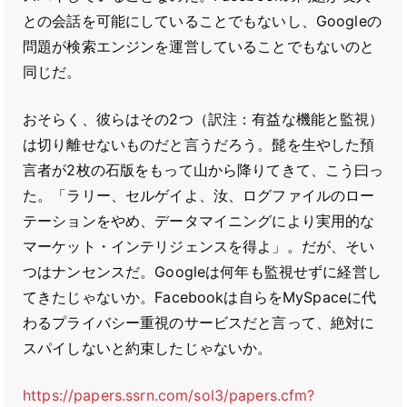
との会話を可能にしていることでもないし、Googleの
問題が検索エンジンを運営していることでもないのと
同じだ。
おそらく、彼らはその2つ（訳注：有益な機能と監視）
は切り離せないものだと言うだろう。髭を生やした預
言者が2枚の石版をもって山から降りてきて、こう曰っ
た。「ラリー、セルゲイよ、汝、ログファイルのロー
テーションをやめ、データマイニングにより実用的な
マーケット・インテリジェンスを得よ」。だが、そい
つはナンセンスだ。Googleは何年も監視せずに経営し
てきたじゃないか。Facebookは自らをMySpaceに代
わるプライバシー重視のサービスだと言って、絶対に
スパイしないと約束したじゃないか。
https://papers.ssrn.com/sol3/papers.cfm?