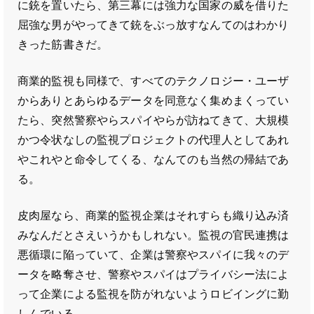
に銃を置いたら、第三幕には強力な国家の威を借りた
屈強な男がやってきて銃をぶっ放すなんてのはわかり
きった筋書きだ。
商業的監視も同様で、すべてのテクノロジー・ユーザ
からありとあらゆるデータを同意なく集めまくってい
たら、突然警察やらスパイやらが訪ねてきて、大規模
かつ令状なしの監視プロジェクトの代理人としてあれ
やこれやと命令してくる、なんてのも当然の帰結であ
る。
皮肉屋なら、商業的監視企業はそれすらも織り込み済
みなんだとさえいうかもしれない。監視の官民連携は
悪循環に陥っていて、企業は警察やスパイに我々のデ
ータを略奪させ、警察やスパイはプライバシー法によ
って企業による監視を防がれないようロビイングに勤
しんでいる。