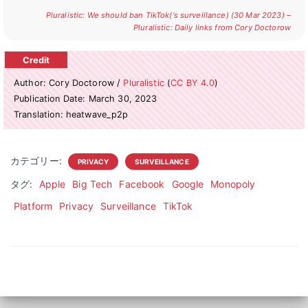
Pluralistic: We should ban TikTok(‘s surveillance) (30 Mar 2023) –
Pluralistic: Daily links from Cory Doctorow
Author: Cory Doctorow /
Pluralistic
(
CC BY 4.0
)
Publication Date: March 30, 2023
Translation: heatwave_p2p
カテゴリー:
PRIVACY
SURVEILLANCE
タグ:
Apple
Big Tech
Facebook
Google
Monopoly
Platform
Privacy
Surveillance
TikTok