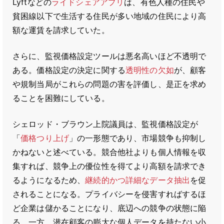
Lyftなどの
ライドシェアアプリ
は、有色人種の住民や
貧困線以下で生活する住民が多い地域の住民により高
額な運賃を請求していた。
さらに、監視価格設定ツールは悪名高いほど不透明で
ある。価格設定の決定に関する
透明性の欠如
が、顧客
や規制当局がこれらの問題の害を評価し、是正を求め
ることを困難にしている。
シェロッド・ブラウン上院議員は、監視価格設定が
「
価格つり上げ
」の一形態であり、市場競争も抑制し
かねないと述べている。競合他社よりも個人情報を収
集すれば、競争上の優位性を得てより高額を請求でき
るようになるため、
継続的かつ詳細なデータ抽出
を促
されることになる。プライバシーを侵害すればするほ
ど企業は儲かることになり、底辺への競争の状態に陥
る。一方、潜在顧客の膨大な個人データを持たない小