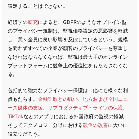
設定することはできない。
経済学の
研究
によると、GDPRのようなオプトイン型
のプライバシー規制は、監視価格設定の悪影響を軽減
し、我々全員に良い影響を及ぼしているという。規模
を問わずすべての企業が顧客のプライバシーを尊重し
なければならなくなれば、監視は最大手のオンライン
プラットフォームに競争上の優位性をもたらさなくな
る。
包括的で強力なプライバシー保護は、他にも様々な利
点もたらす。
金融詐欺との戦い
、
地方および全国ニュ
ース媒体の支援
、
リプロダクティブ・ライツの保護
、
TikTok
などのアプリにおける外国政府の監視の軽減、
そしてテクノロジー分野における
競争の改善
に大いに
役立つだろう。