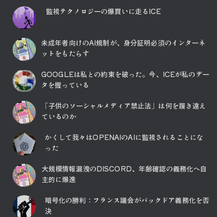
監視テクノロジーの爆買いに走るICE
未成年者向けのAI規制が、身分証明必須のインターネ
ットをもたらす
GOOGLEは私との約束を破った。今、ICEが私のデー
タを握っている
「子供のソーシャルメディア禁止法」は何を履き違え
ているのか
かくして我々はOPENAIのAIに監視されることにな
った
大規模情報漏洩のDISCORD、年齢確認の義務化へ自
主的に爆進
暗号化の勝利：フランス議会がバックドア義務化を否
決