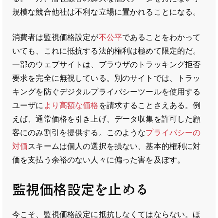
規模な競合他社は不利な立場に置かれることになる。
消費者は監視価格設定が
不公平
であることをわかって
いても、これに抵抗する法的権利は極めて限定的だ。
一部のウェブサイトは、ブラウザのトラッキング拒否
要求を完全に無視している。別のサイトでは、トラッ
キングを防ぐデジタルプライバシーツールを使用する
ユーザに
より高額な価格
を請求することさえある。例
えば、通常価格を引き上げ、データ収集を許可した顧
客にのみ割引を提供する。このような
プライバシーの
対価
スキームは個人の選択を損ない、基本的権利に対
価を支払う余裕のない人々に偏った害を及ぼす。
監視価格設定を止める
今こそ、監視価格設定に抵抗しなくてはならない。ほ