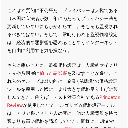
これは本質的に不公平だ。プライバシーは人権である
（米国の立法者が数十年にわたってプライバシー法を
更新していないにもかかわらず）。そもそも監視され
るべきではない。そして、常時行われる監視価格設定
は、経済的な悪影響を恐れることなくインターネット
を自由に利用する力を損なう。
さらに悪いことに、監視価格設定は、人種的マイノリ
ティや貧困層に
偏った悪影響
を及ぼすことが多い。こ
れらのグループは歴史的に、企業がAI駆動の価格設定
ツールを採用した際に、より大きな価格吊り上げに苦
しんできた。例えば、テスト対策会社である
Princeton
Review
が使用していたアルゴリズム価格設定モデル
は、アジア系アメリカ人の客に、他の人種背景を持つ
客よりも高い価格を請求していた。同様に、Uberや