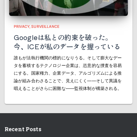
PRIVACY
SURVEILLANCE
Googleは私との約束を破った。
今、ICEが私のデータを握っている
誰もが法執行機関の標的になりうる。そして膨大なデー
タを蓄積するテクノロジー企業は、恣意的な捜査を容易
にする。国家権力、企業データ、アルゴリズムによる推
論が組み合わさることで、見えにくく――そして異議を
唱えることがさらに困難な――監視体制が構築される。
Recent Posts