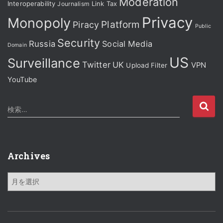
Moderation
Interoperability
Journalism
Link Tax
Privacy
Monopoly
Platform
Piracy
Public
Security
Russia
Social Media
Domain
US
Surveillance
Twitter
UK
VPN
Upload Filter
YouTube
検
検索…
索
:
Archives
A
r
c
h
i