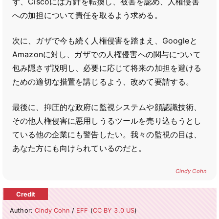
ず、Ciscoには方針を転換し、被害を認め、人権侵害
への加担について責任を取るよう求める。
次に、ガザで今も続く人権侵害を踏まえ、Googleと
Amazonに対し、ガザでの人権侵害への関与について
包み隠さず説明し、必要に応じて将来の加担を避ける
ための適切な措置を講じるよう、改めて要請する。
最後に、抑圧的な政府に監視システムや顔認識技術、
その他人権侵害に悪用しうるツールを売り込もうとし
ている他の企業にも警告したい。我々の監視の目は、
あなた方にも向けられているのだと。
Cindy Cohn
Author:
Cindy Cohn
/
EFF
(
CC BY 3.0 US
)