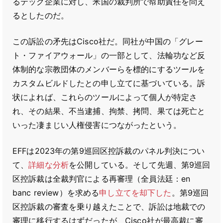
るテック企業に対し、米国の裁判所で幇助責任を問え
るとしたのだ。
この訴訟の矛先はCisco社だ。同社が中国の「グレー
ト・ファイアウォール」の一部として、法輪功など反
体制的な宗教団体のメンバーらを標的にするツールを
カスタムビルドしたとの申し立てに基づいている。訴
状によれば、これらのツールによって個人が特定さ
れ、その結果、不当逮捕、拘禁、拷問、果ては死亡と
いった凄まじい人権侵害につながったという。
EFFは2023年の第9巡回区控訴裁のパネル判決につい
て、
詳細な分析
を公開している。そして先週、第9巡回
区控訴裁は全裁判官による再審理（全員法廷：en
banc review）を求める
申し立てを却下した
。第9巡回
区控訴裁の審査を乗り越えたことで、訴訟は地裁での
審理に移行するはずだったが、Cisco社が最高裁に審