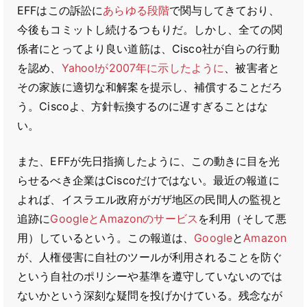
EFFはこの訴訟に
あらゆる
段階
で関与してきており、
今後もコミットし続けるつもりだ。しかし、全ての関
係者にとってより良い道筋は、Cisco社が自らの行動
を認め、
Yahoo!が2007年に示したように
、被害者と
その家族に適切な和解案を提示し、補償することだろ
う。Ciscoよ、方針転換するのに遅すぎることはな
い。
また、EFFが先日指摘したように、この動きに目を光
らせるべき企業はCiscoだけではない。最近の報道に
よれば、イスラエル政府がガザ地区の民間人の監視と
追跡に
GoogleとAmazonのサービス
を利用（そして悪
用）しているという。この報道は、
Google
と
Amazon
が、人権侵害に自社のツールが利用されることを防ぐ
という自社のポリシーや基準を遵守していないのでは
ないかという深刻な疑問を投げかけている。残念なが