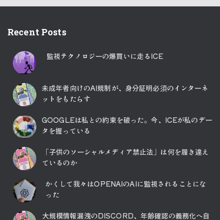
Recent Posts
監視テクノロジーの爆買いに走るICE
未成年者向けのAI規制が、身分証明必須のインターネ
ットをもたらす
GOOGLEは私との約束を破った。今、ICEが私のデー
タを握っている
「子供のソーシャルメディア禁止法」は何を履き違え
ているのか
かくして我々はOPENAIのAIに監視されることにな
った
大規模情報漏洩のDISCORD、年齢確認の義務化へ自