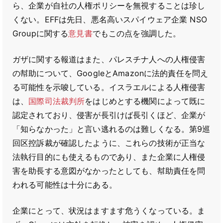
ら、企業が自社の人権ポリシーを無視することは珍し
くない。EFFは先日、悪名高いスパイウェア企業 NSO
Groupに関する
意見書
でもこの点を強調した。
ガザに関する報道はまた、パレスチナ人への人権侵害
の幇助について、GoogleとAmazonに法的責任を問え
る可能性を示唆している。イスラエルによる人権侵害
は、
国際司法裁判所
をはじめとする機関によって既に
認定されており、侵害が長引けば長引くほど、企業が
「知らなかった」と言い逃れるのは難しくなる。第9巡
回区控訴裁が確認したように、これらの技術が正当な
法執行目的にも使えるものであり、また企業に人権侵
害を助長する意図がなかったとしても、幇助責任を問
われる可能性は十分にある。
企業にとって、状況はますます危うくなっている。ま