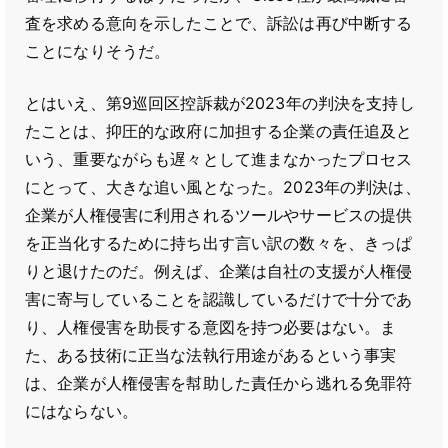
査を求める意向を示したことで、訴訟は再び中断する
ことになりそうだ。
とはいえ、第9巡回区控訴裁が2023年の判決を支持し
たことは、抑圧的な政府に加担する企業の責任追及と
いう、重要ながらも遅々として進まなかったプロセス
にとって、大きな追い風となった。2023年の判決は、
企業が人権侵害に利用されるツールやサービスの提供
を正当化するために持ち出す言い訳の数々を、きっぱ
りと退けたのだ。例えば、企業は自社の支援が人権侵
害に寄与していることを認識しているだけで十分であ
り、人権侵害を助長する意図を持つ必要はない。ま
た、ある技術に正当な法執行用途があるという事実
は、企業が人権侵害を幇助した責任から逃れる免罪符
にはならない。