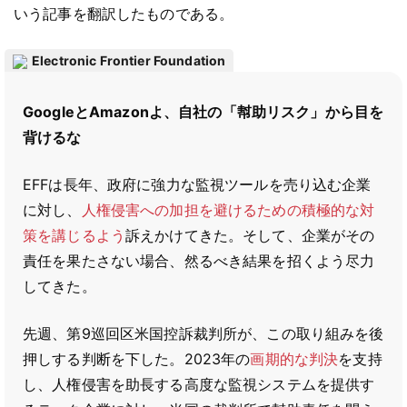
いう記事を翻訳したものである。
Electronic Frontier Foundation
GoogleとAmazonよ、自社の「幇助リスク」から目を
背けるな
EFFは長年、政府に強力な監視ツールを売り込む企業
に対し、
人権侵害への加担を避けるための積極的な対
策を講じるよう
訴えかけてきた。そして、企業がその
責任を果たさない場合、然るべき結果を招くよう尽力
してきた。
先週、第9巡回区米国控訴裁判所が、この取り組みを後
押しする判断を下した。2023年の
画期的な判決
を支持
し、人権侵害を助長する高度な監視システムを提供す