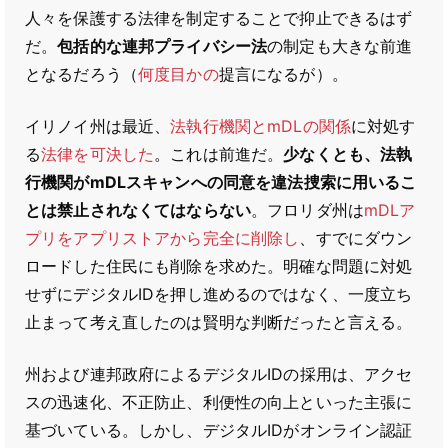
人々を保護する法律を制定することで抑止できるはず
だ。
包括的な連邦プライバシー法
の制定も大きな前進
となるだろう（
何度目かの
提言になるが）。
イリノイ州は最近、
法執行機関とmDLの関係
に対処す
る
法律を可決した
。これは前進だ。
少なくとも、法執
行機関がmDLスキャンへの同意を違法捜索に用いるこ
とは禁止されなくてはならない
。フロリダ州は
mDLア
プリをアプリストアから完全に削除し
、すでにダウン
ロードした住民にも削除を求めた。明確な問題に対処
せずにデジタルIDを押し進めるのではなく、一度立ち
止まって考え直したのは賢明な判断だったと言える。
州および連邦政府によるデジタルIDの採用は、アクセ
スの迅速化、不正防止、利便性の向上といった主張に
基づいている。しかし、デジタルIDがオンライン認証