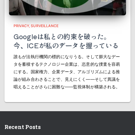
PRIVACY
SURVEILLANCE
Googleは私との約束を破った。
今、ICEが私のデータを握っている
誰もが法執行機関の標的になりうる。そして膨大なデー
タを蓄積するテクノロジー企業は、恣意的な捜査を容易
にする。国家権力、企業データ、アルゴリズムによる推
論が組み合わさることで、見えにくく――そして異議を
唱えることがさらに困難な――監視体制が構築される。
Recent Posts