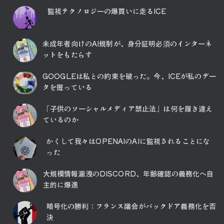
監視テクノロジーの爆買いに走るICE
未成年者向けのAI規制が、身分証明必須のインターネ
ットをもたらす
GOOGLEは私との約束を破った。今、ICEが私のデー
タを握っている
「子供のソーシャルメディア禁止法」は何を履き違え
ているのか
かくして我々はOPENAIのAIに監視されることにな
った
大規模情報漏洩のDISCORD、年齢確認の義務化へ自
主的に爆進
暗号化の勝利：フランス議会がバックドア義務化を否
決