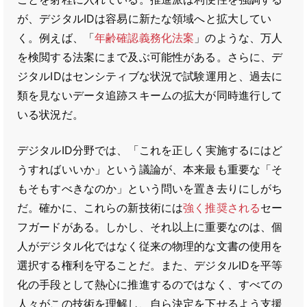
が、デジタルIDは容易に新たな領域へと拡大してい
く。例えば、「
年齢確認義務化法案
」のような、万人
を検閲する法案にまで及ぶ可能性がある。さらに、デ
ジタルIDはセンシティブな状況で試験運用と、過去に
類を見ないデータ追跡スキームの拡大が同時進行して
いる状況だ。
デジタルID分野では、「これを正しく実施するにはど
うすればいいか」という議論が、本来最も重要な「そ
もそもすべきなのか」という問いを置き去りにしがち
だ。確かに、これらの新技術には
強く推奨される
セー
フガードがある。しかし、それ以上に重要なのは、個
人がデジタル化ではなく従来の物理的な文書の使用を
選択する権利を守ることだ。また、デジタルIDを平等
化の手段として熱心に推進するのではなく、すべての
人々がこの技術を理解し、自ら決定を下せるよう支援