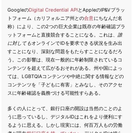
Googleの
Digital Credential API
とAppleのIP&Vプラッ
トフォーム（カリフォルニア州との
合意
にちなんだ名
称）により、この2つの巨大企業は既存の年齢確認プラ
ットフォームと直接競合することになる。これは、
誰
に対しても
オンラインでIDを要求できる状況を生み出
すことになり、深刻な問題をもたらすことになるだろ
う。この影響は、現在一般的に年齢制限されているコ
ンテンツを超えて広がるおそれがある。州や国によっ
ては、LGBTQIAコンテンツや中絶に関する情報などの
コンテンツを「子どもに有害」とみなし、そのアクセ
スに年齢確認を義務づける可能性すらある。
多くの人にとって、銀行口座の開設は当然のことのよ
うに思っているし、デジタルIDはこれをより便利にす
るように思える。しかし現実には、何百万人もの労働