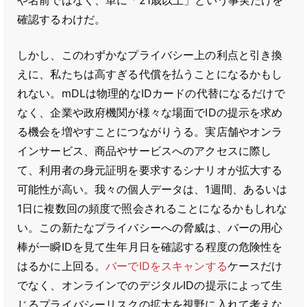
や名前ではなく、単に「21歳以上」という事実だけを
確認するわけだ。
しかし、このわずかなプライバシー上の利点と引き換
えに、私たちは高すぎる代償を払うことになるかもし
れない。mDLは物理的なIDカードの代替になるだけで
なく、企業や政府機関が様々な場面でIDの提示を求め
る機会を増やすことにつながりうる。実店舗やオンラ
インサービス、商品やサービスへのアクセスに際し
て、利用者の身元証明を要求するシナリオが拡大する
可能性が高い。我々の個人データは、1週間、あるいは
1日に複数回の頻度で照会されることになるかもしれな
い。この新たなプライバシーへの脅威は、バーの用心
棒が一瞬IDを見て生年月日を確認する程度の危険性を
はるかに上回る。
バーでIDをスキャンする
ケースだけ
でなく、オンラインでのデジタルIDの提示によって生
じるプライバシーリスクの拡大を視野に入れて考えな