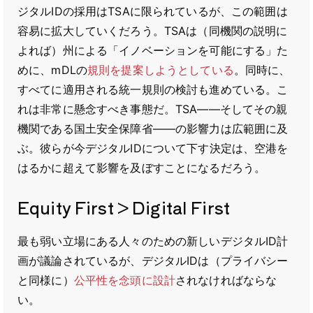
ジタルIDの採用はTSAに限られているが、この範囲は
容易に拡大していくだろう。TSAは（同機関の説明に
よれば）州による「イノベーションを可能にする」た
めに、mDLの
規則を提案しようとしている
。同時に、
すべてに適用される統一規則の検討も進めている。こ
れは非常に懸念すべき事態だ。TSA——そしてその親
機関である国土安全保障省——の影響力は広範囲に及
ぶ。彼らが今デジタルIDについて下す決定は、空港を
はるかに超えて影響を及ぼすことになるだろう。
Equity First > Digital First
最も弱い立場にある人々のための新しいデジタルID計
画が議論されているが、デジタルIDは（プライバシー
と同様に）
公平性を念頭に設計
されなければならな
い。