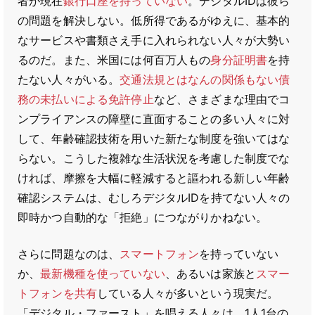
者が現在
銀行口座を持っていない
。デジタルIDは彼ら
の問題を解決しない。低所得であるがゆえに、基本的
なサービスや書類さえ手に入れられない人々が大勢い
るのだ。また、米国には何百万人もの
身分証明書
を持
たない人々がいる。
交通法規とはなんの関係もない債
務の未払いによる免許停止
など、さまざまな理由でコ
ンプライアンスの障壁に直面することの多い人々に対
して、年齢確認技術を用いた新たな制度を強いてはな
らない。こうした複雑な生活状況を考慮した制度でな
ければ、摩擦を大幅に軽減すると謳われる新しい年齢
確認システムは、むしろデジタルIDを持てない人々の
即時かつ自動的な「拒絶」につながりかねない。
さらに問題なのは、
スマートフォン
を持っていない
か、
最新機種を使っていない
、あるいは家族と
スマー
トフォンを共有
している人々が多いという現実だ。
「デジタル・ファースト」を唱える人々は、1人1台の