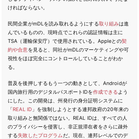
ければならない。
民間企業がmDLを読み取れるようにする
取り組み
は進
んでいるものの、現時点でこれらの認証情報は主に
TSA（運輸保安庁）で使用されている。Appleとの
契
約や合意
を見ると、同社がmDLのマーケティングや可
視性をほぼ完全にコントロールしていることがわか
る。
普及を後押しするもう一つの動きとして、Androidが
国内旅行用のデジタルパスポートIDを
作成できる
よう
にした。この開発は、州発行の身分証明システムに
「
REAL ID
」を強制しようとする連邦政府の20年来の
取り組みと無関係ではない。REAL IDは、すべての人
のプライバシーを侵害し、非正規滞在者をさらに疎外
する
失敗したプログラム
だ。現在、連邦レベルでのデ