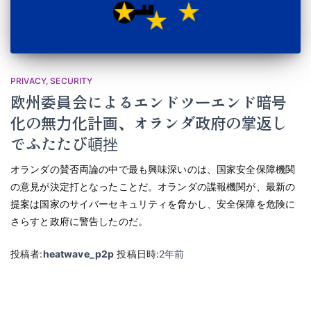
PRIVACY
SECURITY
欧州委員会によるエンドツーエンド暗号
化の無力化計画、オランダ政府の掌返し
でふたたび頓挫
オランダの賛否両論の中で最も興味深いのは、国家安全保障機関
の意見が決定打となったことだ。オランダの諜報機関が、最新の
提案は国家のサイバーセキュリティを脅かし、安全保障を危険に
さらすと政府に警告したのだ。
投稿者:
heatwave_p2p
投稿日時:
2年
前