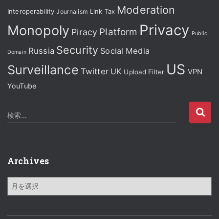
Moderation
Interoperability
Journalism
Link Tax
Privacy
Monopoly
Platform
Piracy
Public
Security
Russia
Social Media
Domain
US
Surveillance
Twitter
UK
VPN
Upload Filter
YouTube
検
検索…
索
:
Archives
A
r
c
h