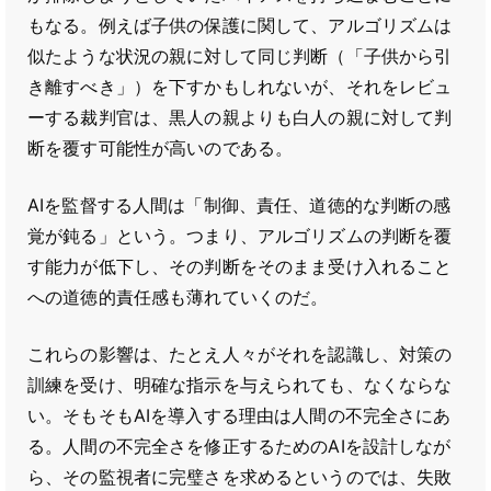
もなる。例えば子供の保護に関して、アルゴリズムは
似たような状況の親に対して同じ判断（「子供から引
き離すべき」）を下すかもしれないが、それをレビュ
ーする裁判官は、黒人の親よりも白人の親に対して判
断を覆す可能性が高いのである。
AIを監督する人間は「制御、責任、道徳的な判断の感
覚が鈍る」という。つまり、アルゴリズムの判断を覆
す能力が低下し、その判断をそのまま受け入れること
への道徳的責任感も薄れていくのだ。
これらの影響は、たとえ人々がそれを認識し、対策の
訓練を受け、明確な指示を与えられても、なくならな
い。そもそもAIを導入する理由は人間の不完全さにあ
る。人間の不完全さを修正するためのAIを設計しなが
ら、その監視者に完璧さを求めるというのでは、失敗