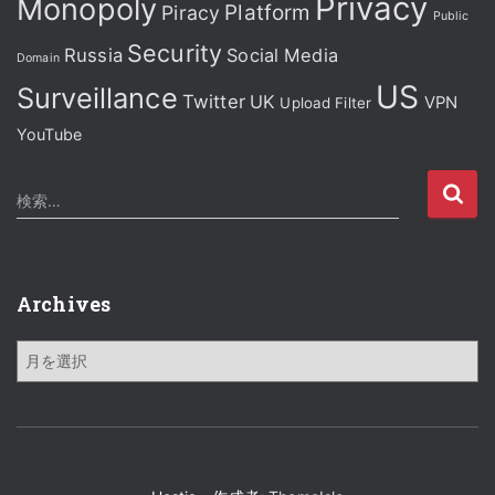
Privacy
Monopoly
Platform
Piracy
Public
Security
Russia
Social Media
Domain
US
Surveillance
Twitter
UK
VPN
Upload Filter
YouTube
検
検索…
索
:
Archives
A
r
c
h
i
v