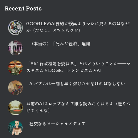
Recent Posts
GOOGLEのAI要約が検索よりマシに見えるのはなぜ
か（ただし、どちらもクソ）
（本当の）「死んだ経済」理論
「AIに行政機能を委ねる」とはどういうことか――マ
スキズムとDOGE、トランピズムとAI
AIバブルは一刻も早く弾けさせなければならない
お前のAIスロップなんざ誰も読みたくねえよ（送りつ
けてくんな）
社交なきソーシャルメディア