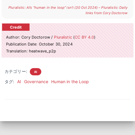
Pluralistic: AI’s “human in the loop” isn’t (30 Oct 2024) – Pluralistic: Daily
links from Cory Doctorow
Author: Cory Doctorow /
Pluralistic
(
CC BY 4.0
)
Publication Date: October 30, 2024
Translation: heatwave_p2p
カテゴリー:
AI
タグ:
AI
Governance
Human in the Loop