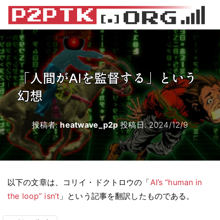
「人間がAIを監督する」という
幻想
投稿者:
heatwave_p2p
投稿日:
2024/12/9
以下の文章は、コリイ・ドクトロウの「
AI’s “human in
the loop” isn’t
」という記事を翻訳したものである。