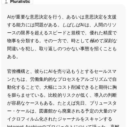
Pluralistic
AIが重要な意思決定を行う、あるいは意思決定を支援
する能力には問題がある。
しばしば
AIは、人間のリソ
ースの限界を超えるスピードと規模で、優れた精度で
物事を分類する。その一方で、時として
極めて深刻な
間違いを犯し、取り返しのつかない事態を招くことも
ある。
官僚機構と、彼らにAIを売り込もうとするセールスマ
ンたちは、労働集約的なプロセスをアルゴリズムで自
動化することで、大幅にコスト削減できると期待に胸
を膨らませている。比較的リスクが低く、導入の判断
が容易なケースもある。たとえば先日、ブリュースタ
ー・ケールは、図書館から廃棄される予定の大量のマ
イクロフィルム化されたジャーナルをスキャンする
Internet Archiveのプロジェクトについて語った。高解