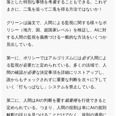
落とした特別な事情を考慮することもできる。これぞ
まさに、二兎を追って二兎を得る方法ではないか！
グリーンは論文で、人間による監視に関する様々なポ
リシー（地方、国、超国家レベル）を検証し、AIに対
する人間の監視を義務づける一般的な方法をいくつか
見出している。
第一に、ポリシーではアルゴリズムには
必ず
人間によ
る監視が必要だと定められている。多くの法域で、人
間の確認が
必要な
決定事項を詳細にリストアップし、
誰からもチェックされずに重要な判断を次々に下して
いく「打ちっぱなし」システムを禁止している。
第二に、人間はAIの判断を覆す
裁量権
を行使できると
定められている。つまり、人間の役割は単にAIの規則
解釈の誤りを見つけることだけでなく、規則の適用に