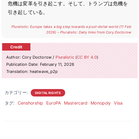
危機は変革を引き起こす。そして、トランプは危機を
引き起している。
Pluralistic: Europe takes a big step towards a post-dollar world (11 Feb
2026) – Pluralistic: Daily links from Cory Doctorow
Author: Cory Doctorow /
Pluralistic
(
CC BY 4.0
)
Publication Date: February 11, 2026
Translation: heatwave_p2p
カテゴリー:
DIGITAL RIGHTS
タグ:
Censhorship
EuroPA
Mastercard
Monopoly
Visa