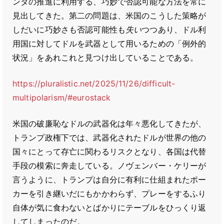
ンダの推進に利用する、巧妙で否認可能な方法を常に
見出してきた。第二の問題は、米国のこうした策略が
しだいに巧妙さも否認可能性も
失い
つつあり、ドル利
用国に対してドルを武器として用いるための「例外的
状況」をあれこれと見つけ出していることである。
https://pluralistic.net/2025/11/26/difficult-
multipolarism/#eurostack
米国の破廉恥なドルの武器化は年々悪化してきたが、
トランプ政権下では、武器化されたドルが世界の他の
国々にとって存亡に関わるリスクとなり、各国は代替
手段の模索に奔走している。ノヴェンバー・ケリーが
言うように、トランプは自分に有利に仕組まれたポー
カーを引き継いだにもかかわらず、プレーをするふり
自体が気に食わないとばかりにテーブルをひっくり返
してしまったのだ。