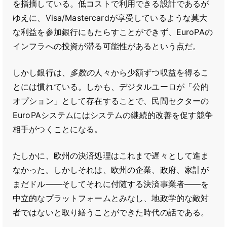
を指摘している。低コストで利用できる設計であるが
ゆえに、Visa/Mastercardが享受しているような莫大
な利益を参加銀行にもたらすことができず、EuroPAの
インフラへの投資が滞る可能性があるという点だ。
しかし銀行は、
多数の
人々から少額ずつ収益を得るこ
とには慣れている。しかも、デジタルユーロが「公的
オプション」として存在することで、民間セクターの
EuroPAシステムにはシステムの継続的改善を促す競争
相手がつくことになる。
たしかに、欧州の決済処理はこれまで遅々として進ま
なかった。しかしそれは、欧州の企業、政府、家計が
まだドル――そしてそれに付随する決済事業者――を
中立的なプラットフォームとみなし、地政学的な敵対
者ではないと取り繕うことができた時代の話である。