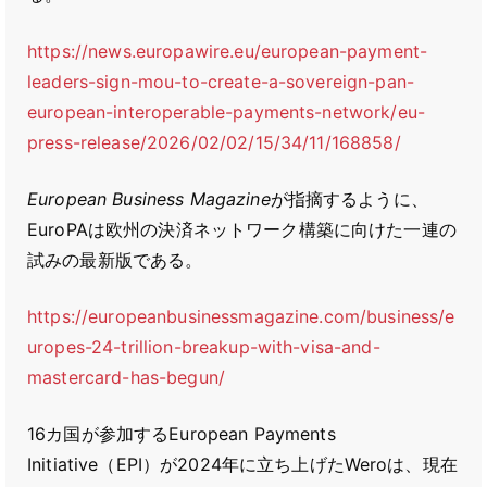
https://news.europawire.eu/european-payment-
leaders-sign-mou-to-create-a-sovereign-pan-
european-interoperable-payments-network/eu-
press-release/2026/02/02/15/34/11/168858/
European Business Magazine
が指摘するように、
EuroPAは欧州の決済ネットワーク構築に向けた一連の
試みの最新版である。
https://europeanbusinessmagazine.com/business/e
uropes-24-trillion-breakup-with-visa-and-
mastercard-has-begun/
16カ国が参加するEuropean Payments
Initiative（EPI）が2024年に立ち上げたWeroは、現在