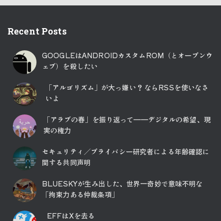
Recent Posts
GOOGLEはANDROIDカスタムROM（とオープンウ
ェブ）を殺したい
「アルゴリズム」が大っ嫌い？ ならRSSを使いなさ
いよ
「アラブの春」を振り返って――デジタルの希望、現
実の権力
セキュリティ／プライバシー研究者による年齢確認に
関する共同声明
BLUESKYが生み出した、世界一奇妙で意味不明な
「拘束力ある仲裁条項」
EFFはXを去る