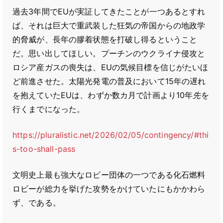
過去3年間でEUが実証してきたことが一つあるとすれ
ば、それは巨大で重武装した狂気の帝国からの地政学
的脅威が、長年の膠着状態を打破し得るということ
だ。思い出してほしい。プーチンのウクライナ侵攻と
ロシア産ガスの喪失は、EUの気候目標を信じがたいほ
ど前進させた。太陽光発電の普及において15年の遅れ
を抱えていたEUは、わずか数カ月で計画より10年
先
を
行くまでになった。
https://pluralistic.net/2026/02/05/contingency/#thi
s-too-shall-pass
文明史上最も強大なロビー団体の一つである化石燃料
ロビーが総力を挙げた攻勢をかけていたにもかかわら
ず、である。