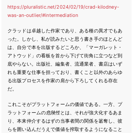
https://pluralistic.net/2024/02/19/crad-kilodney-
was-an-outlier/#intermediation
クラッドは卓越した作家であり、ある種の異才でもあ
った。しかし、私が読みたいと思う書き手のほとんど
は、自分で本を出版するどころか、「マーガレット・
アトウッド」の看板を首から下げて街角に立つなど到
底やらない。出版社、編集者、流通業者、書店はいず
れも重要な仕事を担っており、書くこと以外のあらゆ
る出版プロセスを作家の肩から下ろしてくれる存在
だ。
これこそがプラットフォームの価値である。一方、プ
ラットフォームの
危険性
とは、それが強大化するあま
り、本来仲介するはずの当事者間の関係を簒奪し、彼
らを囲い込んだうえで価値を搾取するようになること