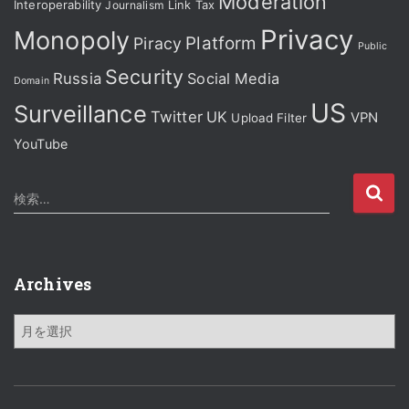
Moderation
Interoperability
Journalism
Link Tax
Privacy
Monopoly
Platform
Piracy
Public
Security
Russia
Social Media
Domain
US
Surveillance
Twitter
UK
VPN
Upload Filter
YouTube
検
検索…
索
:
Archives
A
r
c
h
i