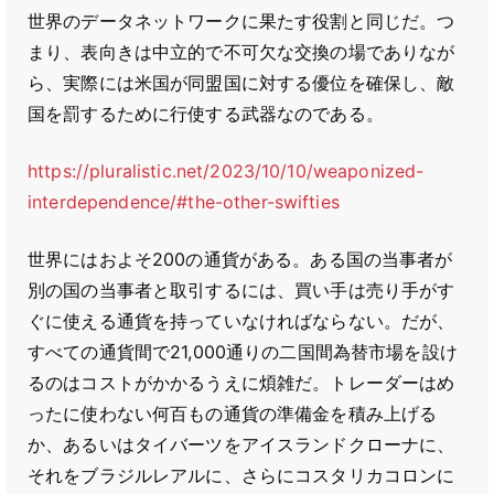
世界のデータネットワークに果たす役割と同じだ。つ
まり、表向きは中立的で不可欠な交換の場でありなが
ら、実際には米国が同盟国に対する優位を確保し、敵
国を罰するために行使する武器なのである。
https://pluralistic.net/2023/10/10/weaponized-
interdependence/#the-other-swifties
世界にはおよそ200の通貨がある。ある国の当事者が
別の国の当事者と取引するには、買い手は売り手がす
ぐに使える通貨を持っていなければならない。だが、
すべての通貨間で21,000通りの二国間為替市場を設け
るのはコストがかかるうえに煩雑だ。トレーダーはめ
ったに使わない何百もの通貨の準備金を積み上げる
か、あるいはタイバーツをアイスランドクローナに、
それをブラジルレアルに、さらにコスタリカコロンに