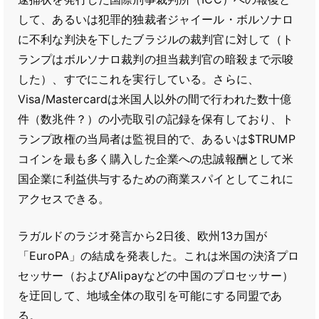
して、あるいは犯罪的独裁者ジャイール・ボルソナロ
に不利な判決を下したブラジルの裁判官に対して（ト
ランプはボルソナロ裁判の担当裁判官の暗殺まで示唆
した）、すでにこれを実行している。さらに、
Visa/Mastercardは米国人以外の間で行われた数十億
件（数兆件？）の小売取引の記録を保有しており、ト
ランプ政権の当局者は監視目的で、あるいは$TRUMP
コインを最も多く購入した企業への忠誠報酬として米
国企業に利益供与するための商業スパイとしてこれに
アクセスできる。
ラガルドのラジオ発言から2日後、欧州13カ国が
「EuroPA」の結成を発表した。これは米国の決済プロ
セッサー（およびAlipayなどの中国のプロセッサー）
を迂回して、地域全体の取引を可能にする同盟であ
る。