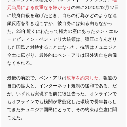
元当局による度重なる嫌がらせ
の末に2010年12月17日
に焼身自殺を遂げたとき、自らの行為がどのような連
鎖反応を引き起こすか、彼自身には知る由もなかっ
た。23年近くにわたって権力の座にあったジン・エル
＝アビディン・ベン・アリ大統領は、弾圧にうんざり
した国民と対峙することになった。抗議はチュニジア
全土に広がり、最終的にベン・アリは国外逃亡を余儀
なくされる。
最後の演説で、ベン・アリは
改革を約束した
。報道の
自由の拡大と、インターネット規制の緩和である。だ
が、いずれも実現する前に彼は去った。オンラインで
もオフラインでも検閲が常態化した環境で長年暮らし
てきたチュニジア国民にとって、その約束は空虚に聞
こえた。