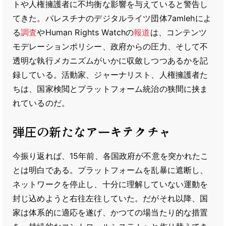
トや人権擁護者に不均衡な影響を与えていると警告し
てきた。パレスチナのデジタルライツ団体7amlehによ
る
調査
やHuman Rights Watchの
報道
は、コンテンツ
モデレーションポリシー、政府からの圧力、そして不
透明な執行メカニズムがいかに収斂しつつあるかを記
録している。活動家、ジャーナリスト、人権擁護者た
ちは、国家検閲とプラットフォーム統治の狭間に挟ま
れているのだ。
弾圧の新たなアーキテクチャ
今振り返れば、15年前、各国政府が不意を突かれたこ
とは明白である。プラットフォームを乱暴に遮断し、
ネットワークを停止し、十分に理解していない運動を
封じ込めようと右往左往していた。だがそれ以降、国
家は体系的に適応を遂げ、かつての場当たり的な措置