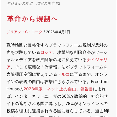
デジタルの希望、現実の権力 #
2
革命から規制へ
ジリアン・C・ヨーク
/ 2026年4月1日
戦時検閲と厳格化するプラットフォーム規制が反対の
声を封殺している
ロシア
、攻撃的な削除命令がソーシ
ャルメディアを政治闘争の場に変えている
ナイジェリ
ア
、そして広範な「偽情報」法がプラットフォームを
言論弾圧空間に変えている
トルコ
に至るまで、オンラ
インの表現の自由は攻撃にさらされている。Freedom
Houseの
2023年版「ネット上の自由」報告書
によれ
ば、インターネットユーザの66%が政治的・社会的サ
イトの遮断される国に暮らし、78%がオンラインへの
投稿を理由に逮捕されうる国に暮らしている。過去1年