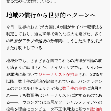
せるために使われている」。
地域の慣行から世界的パターンへ
今日、世界のおよそ5カ国に4カ国がサイバー犯罪法を
制定しており、過去10年で劇的な拡大を遂げた。多く
の政府がアラブ蜂起後の数年間にこうした法律を採択
または改正している。
地域外でも、さまざまな国でこれらの法律が言論の取
り締まりに転用された。ナイジェリアでは、サイバー
犯罪法に基づいて
ジャーナリストが拘束
され、2015年
以降、数十件の訴追が記録されている。バングラデシ
ュのデジタルセキュリティ法は
数千件の事案
に適用さ
れ――うち数百件はジャーナリストに対するものであ
る――、ウガンダでは当局がソーシャルメディアへの
投稿を理由にコンピュータ不正使用法に基づき
政治的