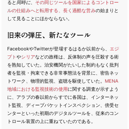
ると
同時に
、
その同じツールを国家によるコントロー
ルの仕組みへと転用する、長く過酷な営み
の始まりと
して見ることにほかならない。
旧来の弾圧、新たなツール
FacebookやTwitterが登場するはるか以前から、
エジ
プト
や
シリア
などの政権は、反体制の声を圧殺する術
を熟知していた。治安機関がたいした制約もなく批判
者を監視・拘束できる非常事態法を背景に、密告ネッ
トワーク、物理的監視、盗聴を駆使していた。
MENA
地域における監視技術の使用
に関する調査が示すよう
に、アラブの春以前からすでに各国は、インターネッ
ト監視、ディープパケットインスペクション、傍受セ
ンターといった初期のデジタルツールを、従来のコン
トロール装置の上に重ねていたのである。