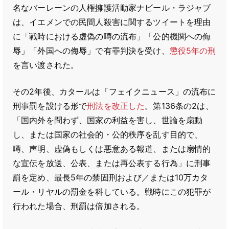
名なバーレーンの人権擁護活動家ナビール・ラジャブ
は、イエメンでの民間人殺害に関するツイートを理由
に「戦時における虚偽の噂の流布」「公的機関への侮
辱」「外国への侮辱」で有罪判決を受け、
懲役5年の刑
を言い渡された。
その2年後、カタールは「フェイクニュース」の流布に
刑事罰を設ける形で
刑法を改正した
。第136条の2は、
「国内外を問わず、国家の利益を害し、世論を扇動
し、または国家の社会的・公的秩序を乱す目的で、
噂、声明、虚偽もしくは悪意ある報道、または扇情的
な宣伝を放送、公表、または再公表する行為」に刑事
罰を定め、最長5年の禁固刑および／または10万カタ
ール・リヤルの罰金を科している。戦時にこの犯罪が
行われた場合、刑罰は倍加される。