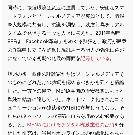
同時に、接続環境は急速に進展していた。安価なスマ
ートフォンとソーシャルメディアが突如として、情報
を大規模に共有し、抗議を調整し、残虐行為をリアル
タイムで発信する手段を人々に与えた。2011年当時、
EFFは「Facebook革命」をめぐる熱狂と、政府が民衆
の異議申し立てを監視し混乱させる能力の強化に躍起
になっている初期の兆候の両面を
記録している
。
蜂起の後、西側の評論家たちはソーシャルメディアそ
のものにどれだけの功績を認めるべきかを延々と議論
した。一方その裏で、MENA各国の治安機関はもっと
単純な結論に達していた。ネットワーク化されたコミ
ュニケーションが独裁者の打倒に寄与しうるなら、そ
れらのネットワークの深部に自らを埋め込む必要があ
る、と。
MENAにおけるデジタル権威主義の台頭
を分
析した研究は、当局がオンライン上の組織化に不意を