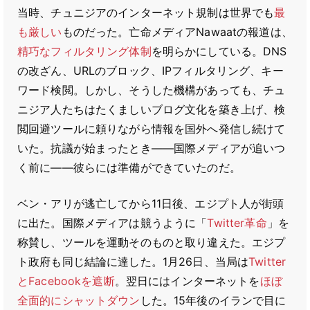
当時、チュニジアのインターネット規制は世界でも
最
も厳しい
ものだった。亡命メディアNawaatの報道は、
精巧なフィルタリング体制
を明らかにしている。DNS
の改ざん、URLのブロック、IPフィルタリング、キー
ワード検閲。しかし、そうした機構があっても、チュ
ニジア人たちはたくましいブログ文化を築き上げ、検
閲回避ツールに頼りながら情報を国外へ発信し続けて
いた。抗議が始まったとき――国際メディアが追いつ
く前に――彼らには準備ができていたのだ。
ベン・アリが逃亡してから11日後、エジプト人が街頭
に出た。国際メディアは競うように「
Twitter革命
」を
称賛し、ツールを運動そのものと取り違えた。エジプ
ト政府も同じ結論に達した。1月26日、当局は
Twitter
とFacebookを遮断
。翌日にはインターネットを
ほぼ
全面的にシャットダウン
した。15年後のイランで目に