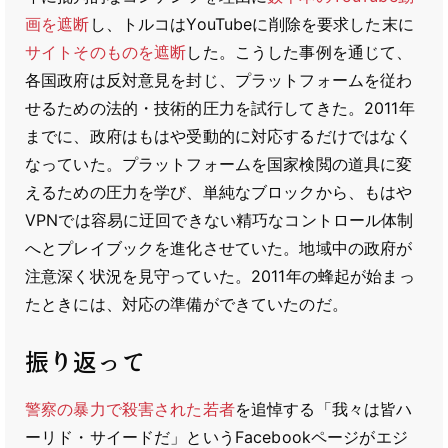
画を遮断
し、トルコはYouTubeに削除を要求した末に
サイトそのものを遮断
した。こうした事例を通じて、
各国政府は反対意見を封じ、プラットフォームを従わ
せるための法的・技術的圧力を試行してきた。2011年
までに、政府はもはや受動的に対応するだけではなく
なっていた。プラットフォームを国家検閲の道具に変
えるための圧力を学び、単純なブロックから、もはや
VPNでは容易に迂回できない精巧なコントロール体制
へとプレイブックを進化させていた。地域中の政府が
注意深く状況を見守っていた。2011年の蜂起が始まっ
たときには、対応の準備ができていたのだ。
振り返って
警察の暴力で殺害された若者
を追悼する「我々は皆ハ
ーリド・サイードだ」というFacebookページがエジ