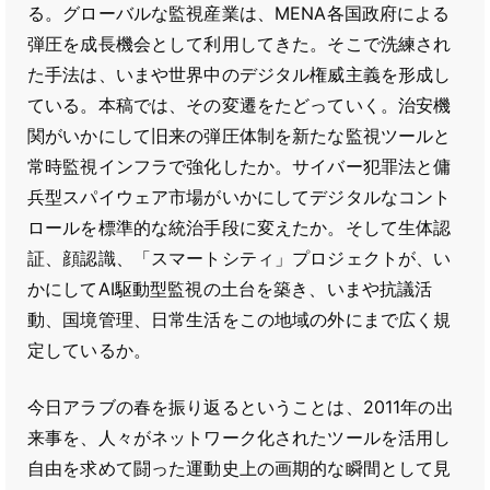
る。グローバルな監視産業は、MENA各国政府による
弾圧を成長機会として利用してきた。そこで洗練され
た手法は、いまや世界中のデジタル権威主義を形成し
ている。本稿では、その変遷をたどっていく。治安機
関がいかにして旧来の弾圧体制を新たな監視ツールと
常時監視インフラで強化したか。サイバー犯罪法と傭
兵型スパイウェア市場がいかにしてデジタルなコント
ロールを標準的な統治手段に変えたか。そして生体認
証、顔認識、「スマートシティ」プロジェクトが、い
かにしてAI駆動型監視の土台を築き、いまや抗議活
動、国境管理、日常生活をこの地域の外にまで広く規
定しているか。
今日アラブの春を振り返るということは、2011年の出
来事を、人々がネットワーク化されたツールを活用し
自由を求めて闘った運動史上の画期的な瞬間として見