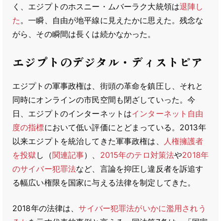
く、エジプトのホスニー・ムバーラク大統領は
退陣し
た
。一瞬、自由が地平線に見えたかに思えた。残念な
がら、その瞬間は長くは続かなかった。
エジプトのデジタル・ディストピア
エジプトの軍事政権は、街頭の革命を鎮圧し、それと
同時にオンラインの市民空間も閉ざしていった。今
日、エジプトのインターネットは
インターネット自由
度の指標
において低い評価にとどまっている。2013年
以来エジプトを統治してきた軍事政権は、
人権擁護者
を投獄
し（
関連記事
）、
2015年のテロ対策法
や
2018年
のサイバー犯罪法
など、言論を抑圧し違反者を訴追す
る幅広い権限を国家に与える法律を制定してきた。
2018年の法律は、
サイバー犯罪法がいかに濫用されう