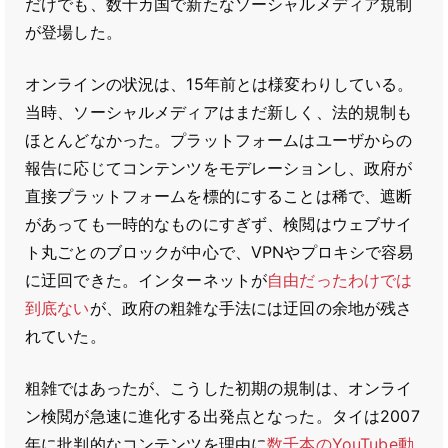
だけでも、数十カ国で新たなソーシャルメディア規制
が登場した。
オンラインの状況は、15年前とは様変わりしている。
当時、ソーシャルメディアはまだ新しく、法的規制も
ほとんどなかった。プラットフォームはユーザからの
報告に応じてコンテンツをモデレーションし、政府が
直接プラットフォームを標的にすることは稀で、遮断
があっても一時的なものにすぎず、検閲はウェブサイ
ト丸ごとのブロックが中心で、VPNやプロキシで容易
に迂回できた。インターネットが
自由だったわけでは
到底ない
が、政府の粗雑な手法には迂回の余地が残さ
れていた。
粗雑ではあったが、こうした初期の規制は、オンライ
ン検閲が急速に進化する出発点となった。タイは2007
年に批判的なコンテンツを理由に
数千本のYouTube動