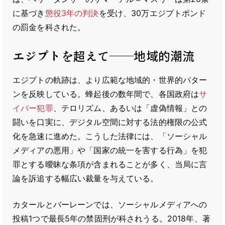
に基づき
懲役3年の判決
を受け、30万エジプトポンド
の罰金を科された。
エジプトを超えて――地域的潮流
エジプトの軌跡は、より広範な地域的・世界的パター
ンを反映している。蜂起後の数年間で、各国政府は
サ
イバー犯罪
、テロリズム、あるいは「虚偽情報」との
闘いを口実に、デジタル空間に対する法的権限の公式
化を急速に進めた。こうした法律には、「ソーシャル
メディアの悪用」や「国家の統一を害する行為」を犯
罪とする曖昧な条項が含まれることが多く、当局に言
論を訴追する幅広い裁量を与えている。
カタールとバーレーンでは、ソーシャルメディアへの
投稿1つで最長5年の禁固刑が科されうる。2018年、著