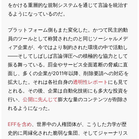
をかける重層的な規制システムを通じて言論を統治す
るようになっているのだ。
プラットフォーム側もまた変化した。かつて民主的動
員のツールとして称賛されたのと同じソーシャルメデ
ィア企業が、今ではより制約された環境の中で活動し
――そしてしばしば言論弾圧への積極的な協力として
振る舞っている。罰金やサービス全面遮断の脅威に直
面し、多くの企業が2011年以降、削除要請への対応を
拡大した。それは各社自身の
透明性レポート
にも見て
とれる。その後、企業は自動化技術にも多大な投資を
行い、
公開に先んじて
膨大な量のコンテンツが削除さ
れるようになった。
EFFを含め
、世界中の人権団体が、こうした力学が歴
史的に周縁化された脆弱な集団、そしてジャーナリス