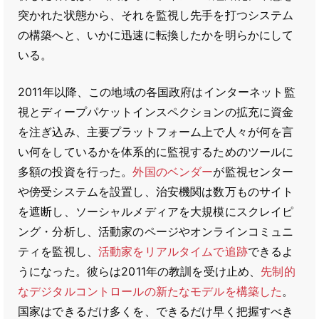
突かれた状態から、それを監視し先手を打つシステム
の構築へと、いかに迅速に転換したかを明らかにして
いる。
2011年以降、この地域の各国政府はインターネット監
視とディープパケットインスペクションの拡充に資金
を注ぎ込み、主要プラットフォーム上で人々が何を言
い何をしているかを体系的に監視するためのツールに
多額の投資を行った。
外国のベンダー
が監視センター
や傍受システムを設置し、治安機関は数万ものサイト
を遮断し、ソーシャルメディアを大規模にスクレイピ
ング・分析し、活動家のページやオンラインコミュニ
ティを監視し、
活動家をリアルタイムで追跡
できるよ
うになった。彼らは2011年の教訓を受け止め、
先制的
なデジタルコントロールの新たなモデルを構築した
。
国家はできるだけ多くを、できるだけ早く把握すべき