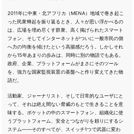
2011年に中東・北アフリカ（MENA）地域で巻き起こ
った民衆蜂起を振り返るとき、人々が思い浮かべるの
は、広場を埋め尽くす群衆、高く掲げられたスマート
フォン、そしてインターネットがついに一般市民の側
へ力の均衡を傾けたという高揚感だろう。しかしそれ
から15年あまりの歩みは、同時に別の物語でもある。
政府、企業、プラットフォームがまさにそのツール
を、強力な国家監視装置の基盤へと作り変えてきた物
語だ。
活動家、ジャーナリスト、そして日常的なユーザにと
って、それは絶え間ない脅威のもとで生きることを意
味する。ポケットの中のスマートフォン、組織化に使
うプラットフォーム、安全とつながりを頼りにするシ
ステム――そのすべてが、スイッチ1つで武器に変わ