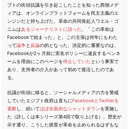
プトの街頭抗議を引き起こしたことを知った西側メデ
ィアは、オンラインプラットフォームを民主主義のエ
ンジンだと持ち上げた。革命の共同発起人ワエル・ゴ
ニムは
あるジャーナリストに語った
。「この革命は
Facebookで始まった」と。この主張は何年にもわた
って
論争
と
反論
の的となった。決定的に重要なのは、
Facebookが2ヶ月前に実名ポリシーに違反するペンネ
ームを理由にこのページを
停止していた
という事実で
あり、支持者の介入があって初めて復活したのであ
る。
抗議が街頭に移ると、ソーシャルメディアの力を警戒
していたエジプト政府は直ちに
FacebookとTwitterを
遮断
し、続いて
ほぼ全面的なシャットダウン
を実施し
た（詳しくは本シリーズ第4回で取り上げる）。歴史が
示す通り、こうした措置が革命を止められるはずもな