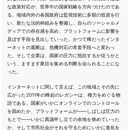
な政策対応が、世界中の国家戦略を方向づけたのであ
る。地域内外の各国政府は監視技術に多額の投資を行
い、新たな法的枠組みを整備し、自らのソーシャルメ
ディアでの存在感を高め、プラットフォームに影響を
及ぼす手段を見出していった。かつて稀だったインタ
ーネットの遮断は、危機対応の常套手段へと変わっ
た。そして企業は、国家の圧力に抵抗するか従うかと
いう、ますます衆目を集める判断を迫られることにな
った。
インターネットに関して言えば、この地域とその先に
広がった2011年の蜂起のレガシーは、権力をめぐる物
語である。国家がいかにオンラインでのコントロール
を固めたか、プラットフォームが――しばしば圧力の
もとで――いかに異議申し立ての余地を狭めていった
か、そして市民社会がそれを守るためにいかに進化を