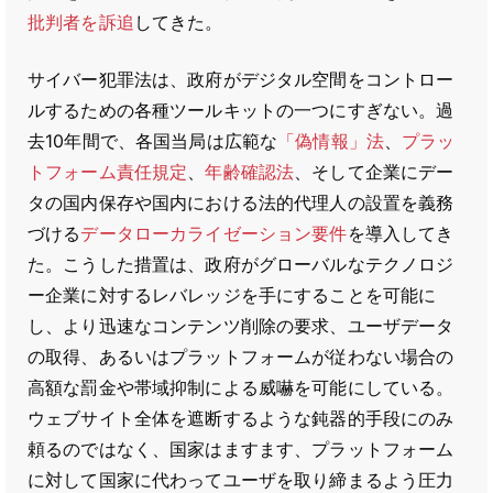
批判者を訴追
してきた。
サイバー犯罪法は、政府がデジタル空間をコントロー
ルするための各種ツールキットの一つにすぎない。過
去10年間で、各国当局は広範な
「偽情報」法
、
プラッ
トフォーム責任規定
、
年齢確認法
、そして企業にデー
タの国内保存や国内における法的代理人の設置を義務
づける
データローカライゼーション要件
を導入してき
た。こうした措置は、政府がグローバルなテクノロジ
ー企業に対するレバレッジを手にすることを可能に
し、より迅速なコンテンツ削除の要求、ユーザデータ
の取得、あるいはプラットフォームが従わない場合の
高額な罰金や帯域抑制による威嚇を可能にしている。
ウェブサイト全体を遮断するような鈍器的手段にのみ
頼るのではなく、国家はますます、プラットフォーム
に対して国家に代わってユーザを取り締まるよう圧力