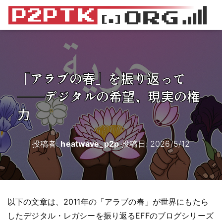
「アラブの春」を振り返って
――デジタルの希望、現実の権
力
投稿者:
heatwave_p2p
投稿日:
2026/5/12
以下の文章は、2011年の「アラブの春」が世界にもたら
したデジタル・レガシーを振り返るEFFのブログシリーズ