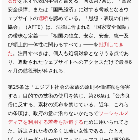
るか
を示す代表的事例と言える。同法第7条は、「国家
安全保障」または「国民経済」に対する脅威となるウ
ェブサイトの
遮断
を認めている。「思想・表現の自由
協会」（AFTE）は、法律に含まれる「国家安全保障」
の曖昧な定義――「祖国の独立、安定、安全、統一及
び領土的一体性に関わるすべて」――を
批判してき
た
。注目すべきは、個人も処罰対象となりうる点であ
り、遮断されたウェブサイトへのアクセスだけで最長6
ヶ月の懲役刑が科される。
第25条は「エジプト社会の家族の原則や価値観を侵害
する」目的での技術の使用を禁じ、第26条は「公序良
俗に反する」素材の流布を禁じている。近年、これら
の条項は、政府の意に沿わないかたちで
ソーシャルメ
ディアを利用する若者を訴追する
ために用いられてき
た。訴追された者の多くは若い女性である。たとえ
ば、ベリーダンサーのサマ・アル＝マスリーは第26条