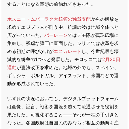
することになる事態の前触れでもあった。
ホスニー・ムバーラク大統領の独裁支配
からの解放を
求めてエジプト人が闘う中、抗議の波は地域全体へと
広がっていった。
バーレーン
ではデモ隊が真珠広場に
集結し、残虐な弾圧に直面した。シリアでは改革を求
める初期の呼びかけが
エスカレート
し、今世紀最も壊
滅的な紛争の1つへと発展した。モロッコでは
2月20日
運動
が憲法改正を求めた。地域の外でも、スペイン、
ギリシャ、ポルトガル、アイスランド、米国などで運
動が形成されていった。
いずれの状況においても、デジタルプラットフォーム
は画像、証言、戦術を国境を越えて流通させる役割を
果たした。可視化すること――それが一種の手引きと
なった。各国政府は自国民のみならず相互の動向も注