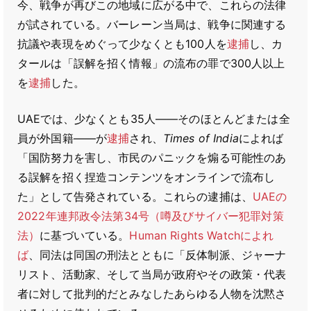
今、戦争が再びこの地域に広がる中で、これらの法律
が試されている。バーレーン当局は、戦争に関連する
抗議や表現をめぐって少なくとも100人を
逮捕
し、カ
タールは「誤解を招く情報」の流布の罪で300人以上
を
逮捕
した。
UAEでは、少なくとも35人――そのほとんどまたは全
員が外国籍――が
逮捕
され、
Times of India
によれば
「国防努力を害し、市民のパニックを煽る可能性のあ
る誤解を招く捏造コンテンツをオンラインで流布し
た」として告発されている。これらの逮捕は、
UAEの
2022年連邦政令法第34号（噂及びサイバー犯罪対策
法）
に基づいている。
Human Rights Watchによれ
ば
、同法は同国の刑法とともに「反体制派、ジャーナ
リスト、活動家、そして当局が政府やその政策・代表
者に対して批判的だとみなしたあらゆる人物を沈黙さ