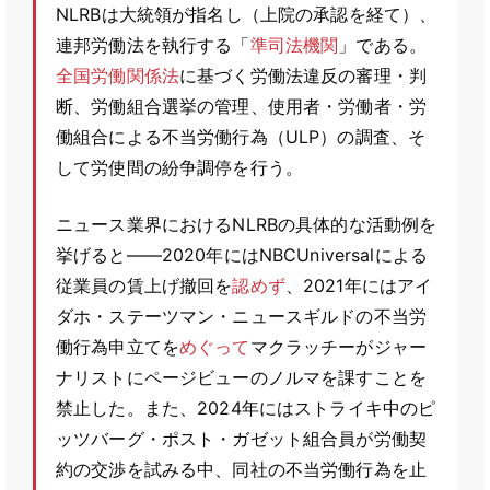
NLRBは大統領が指名し（上院の承認を経て）、
連邦労働法を執行する「
準司法機関
」である。
全国労働関係法
に基づく労働法違反の審理・判
断、労働組合選挙の管理、使用者・労働者・労
働組合による不当労働行為（ULP）の調査、そ
して労使間の紛争調停を行う。
ニュース業界におけるNLRBの具体的な活動例を
挙げると――2020年にはNBCUniversalによる
従業員の賃上げ撤回を
認めず
、2021年にはアイ
ダホ・ステーツマン・ニュースギルドの不当労
働行為申立てを
めぐって
マクラッチーがジャー
ナリストにページビューのノルマを課すことを
禁止した。また、2024年にはストライキ中のピ
ッツバーグ・ポスト・ガゼット組合員が労働契
約の交渉を試みる中、同社の不当労働行為を止