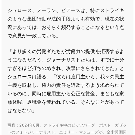
シュロース、ノーラン、ピアースは、特にストライキ
のような集団行動が法的手段よりも有効で、現在の状
況にあっては、おそらく頻発することになるという点
で意見が一致している。
「より多くの労働者たちが労働力の提供を拒否するよ
うになるだろう。ジャーナリストたちは、すでに十分
すぎるほど打ちのめされ、攻撃にさらされてきた」と
シュロースは語る。「彼らは雇用主から、我々の民主
主義を取材し、権力の責任を追及するよう求められて
いるのに、同時に雇用主から公正な賃金、まともな家
族休暇、退職金を奪われている。そんなことがあって
はならない」
写真：2024年8月、ストライキ中のピッツバーグ・ポスト・ガゼッ
トのフォトジャーナリスト、エミリー・マシューズが、全米労働関