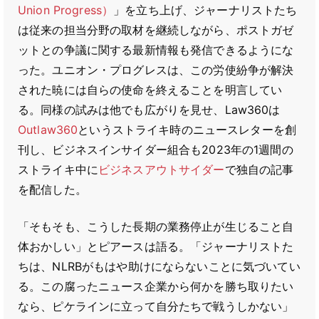
Union Progress）
」を立ち上げ、ジャーナリストたち
は従来の担当分野の取材を継続しながら、ポストガゼ
ットとの争議に関する最新情報も発信できるようにな
った。ユニオン・プログレスは、この労使紛争が解決
された暁には自らの使命を終えることを明言してい
る。同様の試みは他でも広がりを見せ、Law360は
Outlaw360
というストライキ時のニュースレターを創
刊し、ビジネスインサイダー組合も2023年の1週間の
ストライキ中に
ビジネスアウトサイダー
で独自の記事
を配信した。
「そもそも、こうした長期の業務停止が生じること自
体おかしい」とピアースは語る。「ジャーナリストた
ちは、NLRBがもはや助けにならないことに気づいてい
る。この腐ったニュース企業から何かを勝ち取りたい
なら、ピケラインに立って自分たちで戦うしかない」