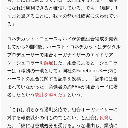
になれば勝利できると確信している。でも、1週間、1
ヶ月と過ぎるごとに、我々の勢いは確実に失われてい
る」
コネチカット・ニュースギルドが労働組合結成を発表
してから2週間後、ハースト・コネチカットはデジタル
プロデューサーで組合オーガナイザーのエイドリア
ン・シュコラーを
解雇
した。組合によると、シュコラ
ーは（職務の一環として）同社のFacebookページに
ハーストの組合に関する記事を投稿し、「記事には含
まれていなかった、労働者の約85%が組合カードに署
名したという
統計を添えた
」という。
「これは明らかな過剰反応で、組合オーガナイザーに
対する報復以外の何ものでもない」と組合は
反発
し
た。「彼には懲戒処分を受けるような理由も、業績に