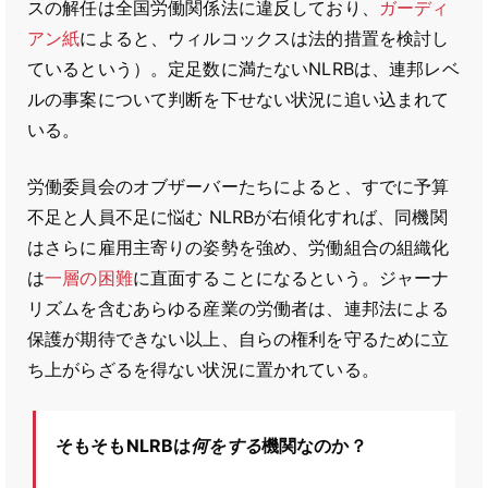
スの解任は全国労働関係法に違反しており、
ガーディ
アン紙
によると、ウィルコックスは法的措置を検討し
ているという）。定足数に満たないNLRBは、連邦レベ
ルの事案について判断を下せない状況に追い込まれて
いる。
労働委員会のオブザーバーたちによると、すでに予算
不足と人員不足に悩む NLRBが右傾化すれば、同機関
はさらに雇用主寄りの姿勢を強め、労働組合の組織化
は
一層の困難
に直面することになるという。ジャーナ
リズムを含むあらゆる産業の労働者は、連邦法による
保護が期待できない以上、自らの権利を守るために立
ち上がらざるを得ない状況に置かれている。
そもそもNLRBは
何をする
機関なのか？