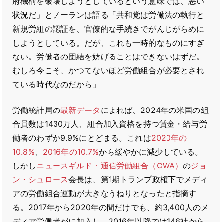
府機構を破壊しようとしているという意味では、悪い
状況だ」とノーランは語る「共和党は労働法の執行と
新規労組の認証を、官僚的な手続きでがんじがらめに
しようとしている。だが、これも一時的なものにすぎ
ない。労働者の団結を妨げることはできないはずだ。
むしろ今こそ、かつてないほど労働組合が必要とされ
ている時代なのだから」
労働統計局の
最新データ
によれば、2024年の米国の組
合員数は1430万人、組合加入資格を持つ賃金・給与労
働者のわずか9.9%にとどまる。これは
2020年の
10.8%
、
2016年の10.7%
から緩やかに減少している。
しかし
ニュースギルド・通信労働組合（CWA）
の
ジョ
ン・シュロース
会長は、第1期トランプ政権下でメディ
アの労働組合運動が大きなうねりとなったと指摘す
る。2017年から2020年の間だけでも、約3,400人のメ
ディア労働者がに加入し、2016年以降では146社から