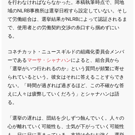
を行わなければならなかった。本稿執筆時点で、同地
域のNLRB事務所は選挙日程すら設定していない。そし
て労働組合は、選挙結果がNLRBによって認証されるま
で、使用者との労働契約交渉の糸口すら掴めずにい
る。
コネチカット・ニュースギルドの組織化委員会メンバ
ーである
マーサ・シャナハン
によると、組合員から
「選挙がいつ行われるのか」という質問が頻繁に寄せ
られているという。彼女はそれに答えることすらでき
ない。「時間が過ぎれば過ぎるほど、この不確かな答
えに人々は疲弊していくだろう」とシャナハンは語
る。
「選挙の遅れは、団結を少しずつ蝕んでいく。人々の
心が離れていく可能性も、士気が下がっていく可能性
も、日に日に高まっている。支持は今なお強く、選挙