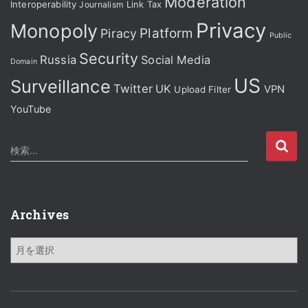
Moderation
Interoperability
Journalism
Link Tax
Privacy
Monopoly
Platform
Piracy
Public
Security
Russia
Social Media
Domain
US
Surveillance
Twitter
UK
VPN
Upload Filter
YouTube
検
検索…
索
:
Archives
A
r
c
h
i