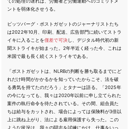
ての処理の遅れは、労働者と労働運動へのコミットメ
ントを弱体化させうる。
ピッツバーグ・ポストガゼットのジャーナリストたち
は2022年10月、印刷、配送、広告部門に続いてストラ
イキに入ることを
僅差で可決
し、デジタル時代初の新
聞ストライキが始まった。2年半近く経った今、これは
米国で最も長く続くストライキである。
「ポストガゼットは、NLRBの判断を勝ち取るまでにど
れだけ時間がかかるかを知っていたからこそ、法を破
る勇気を持てたのだろう」とタナーは語る。「2025年
の今になっても、我々は2020年以前に申し立てられた
案件の執行命令を待たされている。その間、組合員た
ちは給与をカットされ、場合によっては保険料が3倍以
上に跳ね上がり、法による雇用保護すら失った。この
ような状況は、我々の闘志を試練にかけ、仕事をいっ