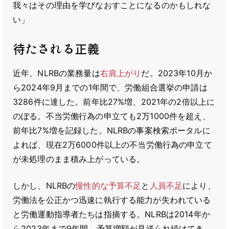
我々はその理由を学びなおすことになるのかもしれな
い」
待たされる正義
近年、NLRBの業務量は
右肩上がり
だ。2023年10月か
ら2024年9月までの1年間で、労働組合選挙の申請は
3286件に達した。前年比27%増、2021年の2倍以上に
のぼる。不当労働行為の申立ても2万1000件を超え、
前年比7%増を記録した。NLRBの事案検索ポータルに
よれば、現在2万6000件以上の不当労働行為の申立て
が未処理のまま積み上がっている。
しかし、NLRBの
慢性的な予算不足
と
人員不足
により、
労働法を公正かつ迅速に執行する能力が失われている
と労働運動指導者たちは指摘する。NLRBは2014年か
ら2023年まで9年間、予算増額が見送られ続けてき