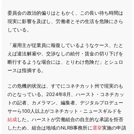
委員会の政治的偏りはともかく、この長い待ち時間は
現実に影響を及ぼし、労働者とその生活を危険にさら
している。
「雇用主が従業員に報復しているようなケース、たと
えば違法解雇や、交渉なしの給付・賃金の切り下げを
断行するような場合には、とりわけ危険だ」とシュロ
ースは指摘する。
この危機的状況は、すでにコネチカット州で現実のも
のとなっている。2024年8月、ハースト・コネチカッ
トの記者、カメラマン、編集者、デジタルプロデュー
サーら100人以上がコネチカット・ニュースギルドを
結成
した。ハーストが労働組合の自主的な承認を拒否
したため、組合は地域のNLRB事務所に
選挙
実施の申請