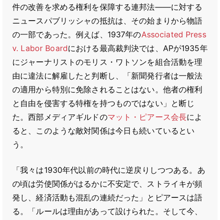
件の改善を求める権利を保障する連邦法――に対する
ニュースパブリッシャの抵抗は、その始まりから物語
の一部であった。例えば、1937年の
Associated Press
v. Labor Board
における最高裁判決では、APが1935年
にジャーナリストのモリス・ワトソンを組合活動を理
由に違法に解雇したと判断し、「新聞発行者は一般法
の適用から特別に免除されることはない。他者の権利
と自由を侵害する特権を持つものではない」と断じ
た。西部メディアギルドの
マット・ピアース会長
によ
ると、このような敵対関係は今日も続いているとい
う。
「我々は1930年代以前の時代に逆戻りしつつある。あ
の頃は労使関係がはるかに不安定で、ストライキが頻
発し、経済活動も混乱の連続だった」とピアースは語
る。「ルールは理由があって設けられた。そして今、