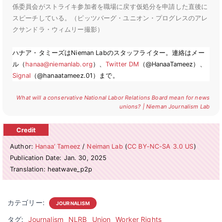
係委員会がストライキ参加者を職場に戻す仮処分を申請した直後に
スピーチしている。（ピッツバーグ・ユニオン・プログレスのアレ
クサンドラ・ウィムリー撮影）
ハナア・タミーズはNieman Labのスタッフライター。連絡はメー
ル（
hanaa@niemanlab.org
）、
Twitter DM
（@HanaaTameez）、
Signal
（@hanaatameez.01）まで。
What will a conservative National Labor Relations Board mean for news
unions? | Nieman Journalism Lab
Author:
Hanaa’ Tameez
/
Neiman Lab
(
CC BY-NC-SA 3.0 US
)
Publication Date: Jan. 30, 2025
Translation: heatwave_p2p
カテゴリー:
JOURNALISM
タグ:
Journalism
NLRB
Union
Worker Rights