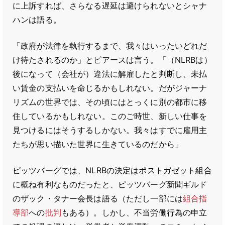
に上訴すれば、さらなる遅延は避けられないとシャナ
ハンは語る。
「政府が法律を執行するまで、我々はいったいどれだ
け待たされるのか」とピアースは言う。「（NLRBは）
後になって（会社が）違法に解雇したと判断し、未払
い賃金の支払いを命じるかもしれない。だがジャーナ
リズムの世界では、その頃にはとっくに別の都市に移
住しているかもしれない。このご時世、新しい仕事を
見つけるにはそうするしかない。我々はすでに雇用主
たちが思い描いた世界に生きているのだから」
ピッツバーグでは、NLRBの決定はポストガゼット組合
に概ね有利なものだったと、ピッツバーグ新聞ギルド
のザック・タナー会長は語る（ただし一部には
組合指
導部
への
批判
もある）。しかし、不当労働行為の申立