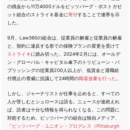
の残金から11万4000ドルをピッツバーグ・ポストガゼ
ット組合のストライキ基金に
寄付
することで連帯を示
した。
9月、Law360の組合は、従業員の解雇と従業員の解雇
と、契約に違反する形での保険プランの変更を受けて
ストライキ
に踏み切った。2024年2月には、オールデ
ン・グローバル・キャピタル傘下のトリビューン・パ
ブリッシングの従業員200人以上が、低賃金と退職給
付廃止の脅威に抗議して24時間の
職場放棄を行った
。
しかし、ジャーナリストが仕事を止めると、すべての
人が苦しむとシュロースは語る。ニュースが途絶えれ
ば、読者は十分な情報を得られなくなる。この問題に
対処するため、ピッツバーグの組合は独自メディア、
「
ピッツバーグ・ユニオン・プログレス（Pittsburgh