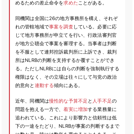
めるための差止命令を
求めた
ことがある。
同機関は全国に26の地方事務所を構え、それぞ
れの管轄地域で
事案を調査
している。必要に応
じて地方事務所が申立てを行い、行政法審判官
が地方公聴会で事案を審理する。当事者は判断
を不服として連邦控訴裁判所に上訴でき、裁判
所はNLRBの判断を支持するか覆すことができ
る。ただしNLRBには自らの判断を強制執行する
権限はなく、その立場は往々にして与党の政治
的意向と
連動する
傾向にある。
近年、同機関は
慢性的な予算不足
と
人手不足
の
問題を抱える一方で、
着実に増加
する業務量に
追われている。これにより影響力と信頼性は低
下の一途をたどり、NLRBが事案の判断するまで