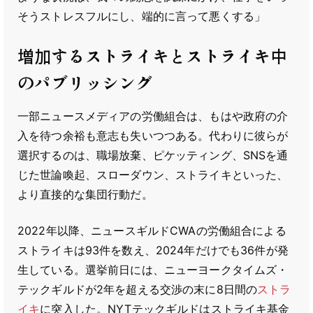
そうストレスフルにし、端的に言って悪くする」
増加するストライキとストライキ中
のパブリッシング
一部ニュースメディアの労働組合は、もはや政府の介
入を待つ余裕も意志も失いつつある。代わりに彼らが
選択するのは、職場放棄、ピケッティング、SNSを通
じた世論喚起、スローダウン、ストライキといった、
より直接的な集団行動だ。
2022年以降、ニュースギルドCWAの労働組合による
ストライキは93件を数え、2024年だけでも36件が発
生している。選挙前日には、ニューヨークタイムズ・
テックギルドが2年を超える交渉の末に8日間の
ストラ
イキ
に突入した。NYTテックギルドはストライキ基金