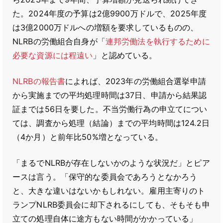
た。2024年度の予算は2億9900万ドルで、2025年度
は3億2000万ドルへの増額を要求しているものの、
NLRBの労働組合自身が「
連邦労働法を執行するために
必要な資源には程遠い
」と認めている。
NLRBの報告書
によれば、2023年の労働組合選挙申請
から実施までの平均処理時間は37日、申請から結果認
証までは56日を要した。不当労働行為の申立てについ
ては、調査から処理（結論）までの平均時間は124.2日
（4か月）と前年比50%増となっている。
「まるでNLRBが存在しないかのような状況だ」とピア
ースは言う。「保守的な委員会であろうとなかろう
と、大きな違いはないかもしれない。雇用主寄りのト
ランプNLRB委員会に却下されるにしても、そもそも申
立ての処理自体に途方もない時間がかかっている」