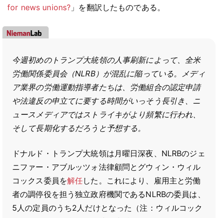
for news unions?
」を翻訳したものである。
今週初めのトランプ大統領の人事刷新によって、全米
労働関係委員会（NLRB）が混乱に陥っている。メディ
ア業界の労働運動指導者たちは、労働組合の認定申請
や法違反の申立てに要する時間がいっそう長引き、ニ
ュースメディアではストライキがより頻繁に行われ、
そして長期化するだろうと予想する。
ドナルド・トランプ大統領は月曜日深夜、NLRBのジェ
ニファー・アブルッツォ法律顧問とグウィン・ウィル
コックス委員を
解任
した。これにより、雇用主と労働
者の調停役を担う独立政府機関であるNLRBの委員は、
5人の定員のうち2人だけとなった（注：ウィルコック