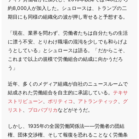
約8,000人が加入した。シュロースは、トランプの二
期目にも同様の組織化の波が押し寄せると予想する。
「現在、業界を問わず、労働者たちは自分たちの生活
に漂う不安、とりわけ職場の混沌を少しでも和らげよ
うとしている」とシュロースは語る。「だからこそ、
これまで以上の規模で労働組合の結成に向かうだろ
う」
近年、多くのメディア組織が自社のニュースルームで
結成された労働組合を自主的に承認している。
テキサ
ストリビューン
、
ポリティコ
、
アトランティック
、
グ
リスト
、
プロパブリカ
などがそうだ。
しかし、1935年の全国労働関係法――労働者の団結
権、団体交渉権、そして報復を恐れることなく労働条