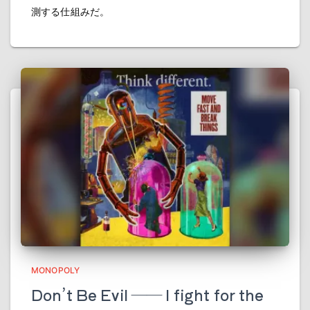
測する仕組みだ。
MONOPOLY
Don’t Be Evil ―― I fight for the