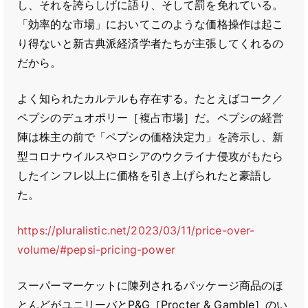
し、それを誇らしげに語り、そして罰を免れている。
「効率的な市場」においてこのような価格操作は起こ
り得ないと新古典派経済学者たちが主張してくれるの
だから。
よく知られたカルテルも存在する。たとえばコーク／
ペプシのデュオポリー［複占市場］だ。ペプシの経営
陣は株主の前で「ペプシの価格決定力」を誇示し、新
型コロナウイルスやロシアのウクライナ侵攻がもたら
したインフレ以上に価格を引き上げられたと豪語し
た。
https://pluralistic.net/2023/03/11/price-over-
volume/#pepsi-pricing-power
スーパーマーケットに陳列されるパッケージ商品のほ
とんどがユニリーバとP&G［Procter & Gamble］のい