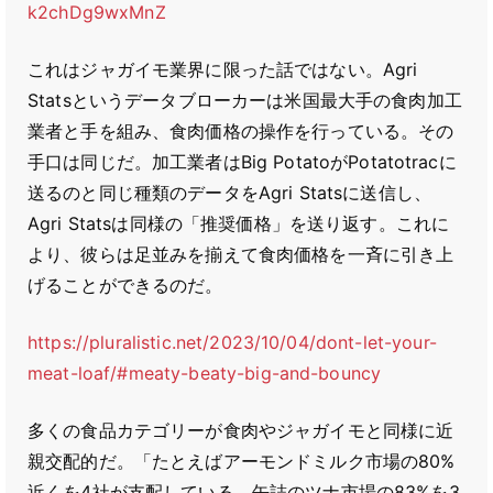
k2chDg9wxMnZ
これはジャガイモ業界に限った話ではない。Agri
Statsというデータブローカーは米国最大手の食肉加工
業者と手を組み、食肉価格の操作を行っている。その
手口は同じだ。加工業者はBig PotatoがPotatotracに
送るのと同じ種類のデータをAgri Statsに送信し、
Agri Statsは同様の「推奨価格」を送り返す。これに
より、彼らは足並みを揃えて食肉価格を一斉に引き上
げることができるのだ。
https://pluralistic.net/2023/10/04/dont-let-your-
meat-loaf/#meaty-beaty-big-and-bouncy
多くの食品カテゴリーが食肉やジャガイモと同様に近
親交配的だ。「たとえばアーモンドミルク市場の80%
近くを4社が支配している。缶詰のツナ市場の83%を3