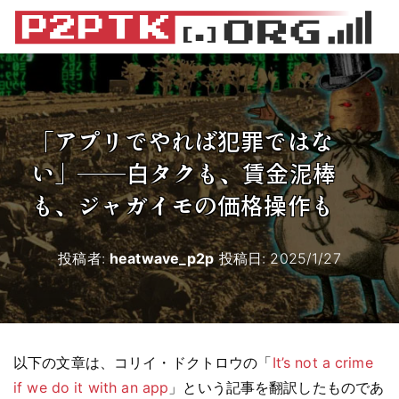
「アプリでやれば犯罪ではな
い」――白タクも、賃金泥棒
も、ジャガイモの価格操作も
投稿者:
heatwave_p2p
投稿日:
2025/1/27
以下の文章は、コリイ・ドクトロウの「
It’s not a crime
if we do it with an app
」という記事を翻訳したものであ