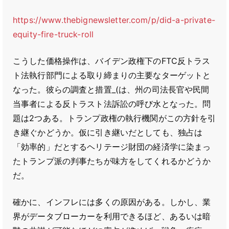
https://www.thebignewsletter.com/p/did-a-private-
equity-fire-truck-roll
こうした価格操作は、バイデン政権下のFTC反トラス
ト法執行部門による取り締まりの主要なターゲットと
なった。彼らの調査と措置_(は、州の司法長官や民間
当事者による反トラスト法訴訟の呼び水となった。問
題は2つある。トランプ政権の執行機関がこの方針を引
き継ぐかどうか。仮に引き継いだとしても、独占は
「効率的」だとするヘリテージ財団の経済学に染まっ
たトランプ派の判事たちが味方をしてくれるかどうか
だ。
確かに、インフレには多くの原因がある。しかし、業
界がデータブローカーを利用できるほど、あるいは暗