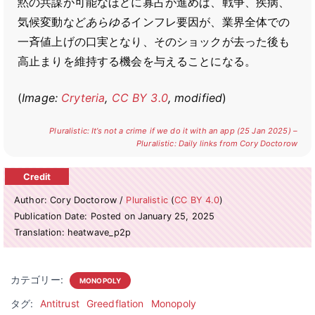
黙の共謀が可能なほどに寡占が進めば、戦争、疾病、
気候変動など
あらゆる
インフレ要因が、業界全体での
一斉値上げの口実となり、そのショックが去った後も
高止まりを維持する機会を与えることになる。
(
Image:
Cryteria
,
CC BY 3.0
, modified
)
Pluralistic: It’s not a crime if we do it with an app (25 Jan 2025) –
Pluralistic: Daily links from Cory Doctorow
Author: Cory Doctorow /
Pluralistic
(
CC BY 4.0
)
Publication Date: Posted on January 25, 2025
Translation: heatwave_p2p
カテゴリー:
MONOPOLY
タグ:
Antitrust
Greedflation
Monopoly