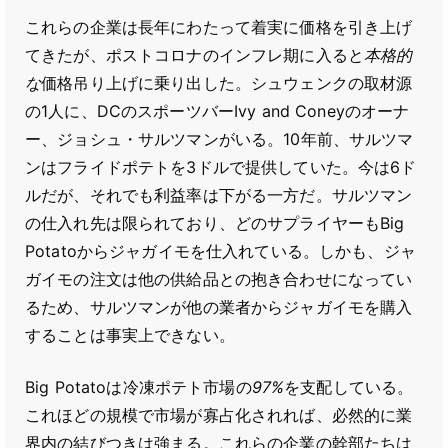
これらの企業は長年にわたって着実に価格を引き上げ
てきたが、ポストコロナのインフレ期に入ると
本格的
な
価格吊り上げに乗り出した。シュウェンクの取材源
の1人に、DCのスポーツバーIvy and Coneyのオーナ
ー、ジョシュ・サルツマンがいる。10年前、サルツマ
ンはフライドポテトを3ドルで提供していた。今は6ド
ルだが、それでも利益率は下がる一方だ。サルツマン
の仕入れ先は限られており、どのサプライヤーもBig
Potatoからジャガイモを仕入れている。しかも、ジャ
ガイモの注文は他の供給品との抱き合わせになってい
るため、サルツマンが他の業者からジャガイモを購入
することは事実上できない。
Big Potatoは冷凍ポテト市場の
97%
を支配している。
これほどの規模で市場が寡占化されれば、必然的に業
界内の結びつきは強まる。これらの企業の幹部たちは