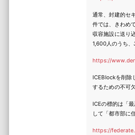
通常、封建的セ
件では、きわめ
収容施設に送り
1,600人のうち、
https://www.dem
ICEBlock
するための不可
ICEの標的は「
して「都市部に
https://federa