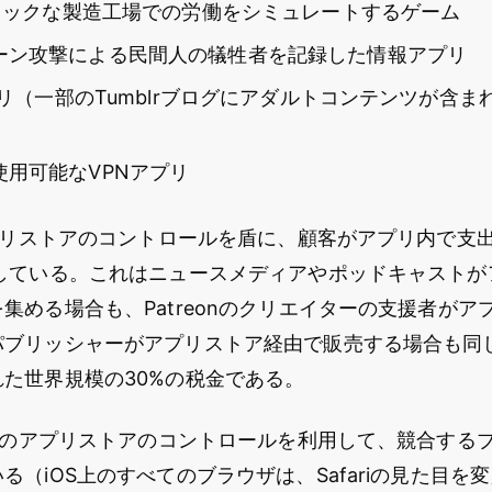
ブラックな製造工場での労働をシミュレートするゲーム
ーン攻撃による民間人の犠牲者を記録した情報アプリ
アプリ（一部のTumblrブログにアダルトコンテンツが含
使用可能なVPNアプリ
アプリストアのコントロールを盾に、顧客がアプリ内で支
取している。これはニュースメディアやポッドキャストが
集める場合も、Patreonのクリエイターの支援者がア
パブリッシャーがアプリストア経由で販売する場合も同
た世界規模の30%の税金である。
はこのアプリストアのコントロールを利用して、競合する
る（iOS上のすべてのブラウザは、Safariの見た目を