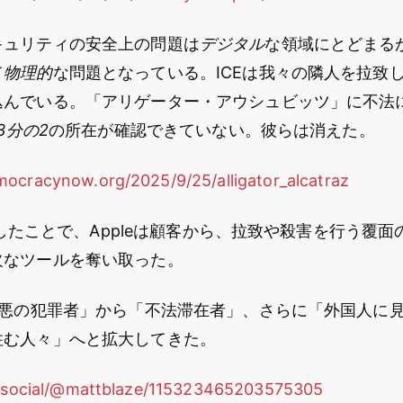
キュリティの安全上の問題は
デジタル
な領域にとどまるが、
て
物理的
な問題となっている。ICEは我々の隣人を拉致
込んでいる。「アリゲーター・アウシュビッツ」に不法
3分の2
の所在が確認できていない。彼らは消えた。
ocracynow.org/2025/9/25/alligator_alcatraz
を削除したことで、Appleは顧客から、拉致や殺害を行う覆
欠なツールを奪い取った。
最悪の犯罪者」から「不法滞在者」、さらに「外国人に
住む人々」へと拡大してきた。
te.social/@mattblaze/115323465203575305