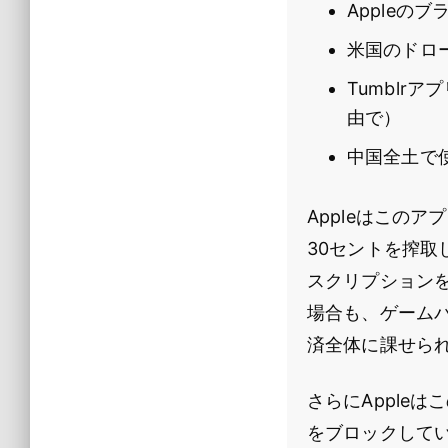
Appleの
米国のドロ
Tumblr
由で）
中国全土で
Appleはこの
30セントを搾
スクリプションを
場合も、ゲーム
済全体に課せられ
さらにApple
をブロックしてい