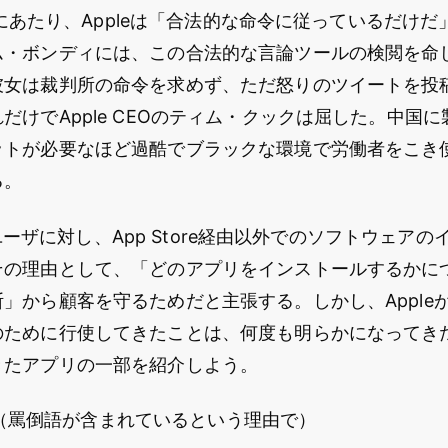
の削除にあたり、Appleは「合法的な命令に従っているだけ
ム・ボンディには、この合法的な言論ツールの検閲を命
彼女は裁判所の命令を求めず、ただ怒りのツイートを投
だけでApple CEOのティム・クックは屈した。中国
ットが必要なほど過酷でブラックな環境で労働者をこき
る。
oneユーザに対し、App Store経由以外でのソフトウェア
その理由として、「どのアプリをインストールするかに
」から顧客を守るためだと主張する。しかし、Apple
ために行使してきたことは、何度も明らかになってきた。
きたアプリの一部を紹介しよう。
（罵倒語が含まれているという理由で）