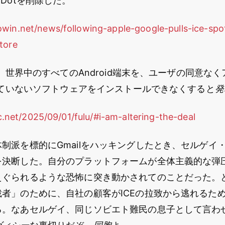
dDotを削除した。
win.net/news/following-apple-google-pulls-ice-spo
tore
らに、世界中のすべてのAndroid端末を、ユーザの同意な
認していないソフトウェアをインストールできなくすると
発
tic.net/2025/09/01/fulu/#i-am-altering-the-deal
制派を標的にGmailをハッキングしたとき、セルゲイ
を決断した。自分のプラットフォームが全体主義的な弾
えぐられるような恐怖に突き動かされてのことだった。
者」のために、自社の顧客がICEの拉致から逃れるた
る。なあセルゲイ、同じソビエト難民の息子として言わ