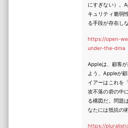
にすぎない）。A
キュリティ脆弱性
る手段が存在し
https://open-we
under-the-dma
Appleは、顧
よう、Apple
イアーはこれを
攻不落の砦の中
る構図だ。問題
なたには抵抗の
https://pluralis