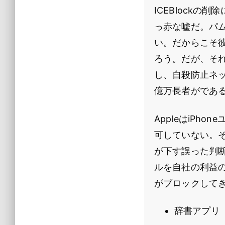
ICEBlock
っ赤な嘘だ。パ
い。だからこそ
ろう。だが、それ
し、自殺防止ネ
億万長者がであ
AppleはiPh
可していない。
が下す誤った判断
ルを自社の利益の
がブロックして
辞書アプリ