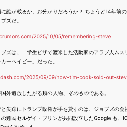
に誰が載るか、お分かりだろうか？ ちょうど14年前
ョブズだ。
crumors.com/2025/10/05/remembering-steve
ョブズは、「学生ビザで渡米した活動家のアラブ人ムス
ンカーベイビー」だった。
ildash.com/2025/09/09/how-tim-cook-sold-out-stev
が国外追放したがる類の人物、
そのもの
である。
行と失踪にトランプ政権が手を貸すのは、ジョブズの会
難民セルゲイ・ブリンが共同設立したGoogle も、ICE