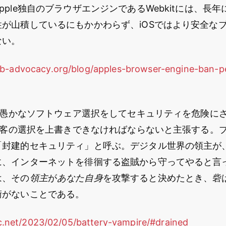
pple独自のブラウザエンジンであるWebkitには、長
が山積しているにもかかわらず、iOSではより安全な
ない。
b-advocacy.org/blog/apples-browser-engine-ban-pe
客が愚かなソフトウェア選択をしてセキュリティを危険に
が顧客の選択を上書きできなければならないと主張する。
「封建的セキュリティ」と呼ぶ。デジタル世界の領主が
に、インターネットを徘徊する盗賊から守ってやると言
は、その
領主
が
あなた自身
を攻撃すると決めたとき、砦
術がないことである。
tic.net/2023/02/05/battery-vampire/#drained