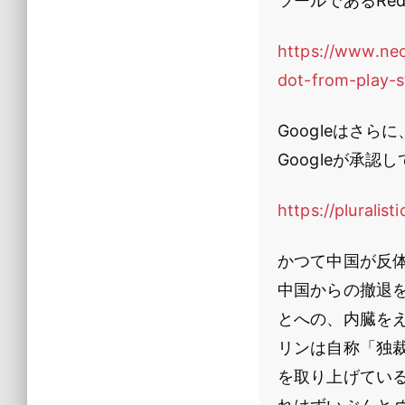
ツールであるRe
https://www.neo
dot-from-play-s
Googleはさ
Googleが承
https://pluralis
かつて中国が反体
中国からの撤退
とへの、内臓を
リンは自称「独裁
を取り上げてい