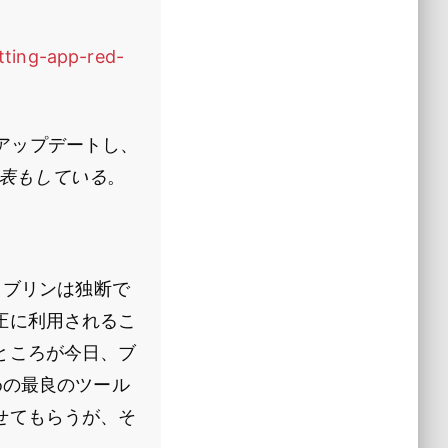
tting-app-red-
くアップデートし、
表もしている
。
・ブリンは独断で
圧に利用されるこ
ところが今日、ブ
めの最良のツール
せてもらうが、そ