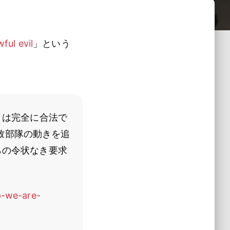
ful evil
」という
アプリは完全に合法で
致部隊の動きを追
らの令状なき要求
p-we-are-