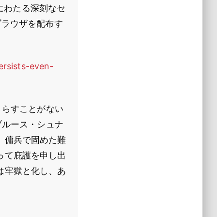
年にわたる深刻なセ
ブラウザを配布す
rsists-even-
さらすことがない
ブルース・シュナ
、傭兵で固めた難
って庇護を申し出
は牢獄と化し、あ