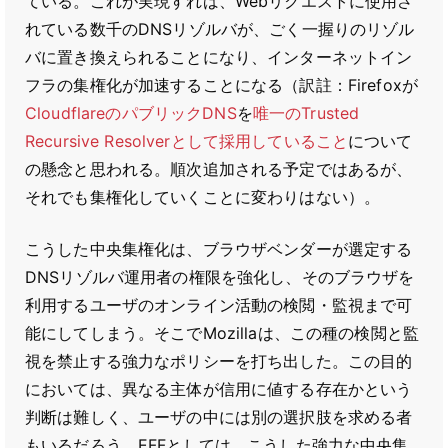
ている。これが実現すれば、Webリクエストに使用さ
れている数千のDNSリゾルバが、ごく一握りのリゾル
バに置き換えられることになり、インターネットイン
フラの集権化が加速することになる（訳註：Firefoxが
CloudflareのパブリックDNS
を
唯一のTrusted
Recursive Resolverとして採用していること
について
の懸念と思われる。順次追加される予定ではあるが、
それでも集権化していくことに変わりはない）。
こうした中央集権化は、ブラウザベンダーが選定する
DNSリゾルバ運用者の権限を強化し、そのブラウザを
利用するユーザのオンライン活動の検閲・監視まで可
能にしてしまう。そこでMozillaは、この種の検閲と監
視を禁止する強力なポリシーを打ち出した。この目的
においては、異なる主体が信用に値する存在かという
判断は難しく、ユーザの中には別の選択肢を求める者
もいるだろう。EFFとしては、こうした強力な中央集