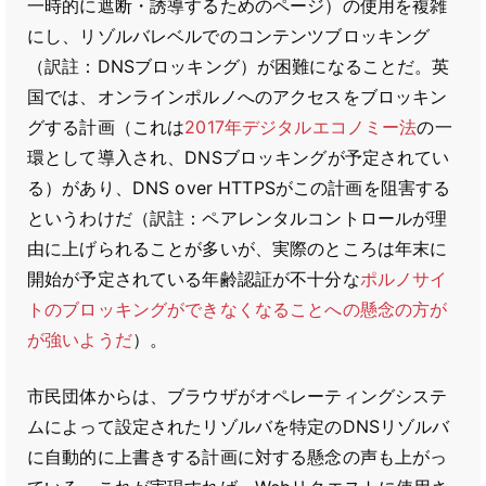
一時的に遮断・誘導するためのページ）の使用を複雑
にし、リゾルバレベルでのコンテンツブロッキング
（訳註：DNSブロッキング）が困難になることだ。英
国では、オンラインポルノへのアクセスをブロッキン
グする計画（これは
2017年デジタルエコノミー法
の一
環として導入され、DNSブロッキングが予定されてい
る）があり、DNS over HTTPSがこの計画を阻害する
というわけだ（訳註：ペアレンタルコントロールが理
由に上げられることが多いが、実際のところは年末に
開始が予定されている年齢認証が不十分な
ポルノサイ
トのブロッキングができなくなることへの懸念の方が
が強いようだ
）。
市民団体からは、ブラウザがオペレーティングシステ
ムによって設定されたリゾルバを特定のDNSリゾルバ
に自動的に上書きする計画に対する懸念の声も上がっ