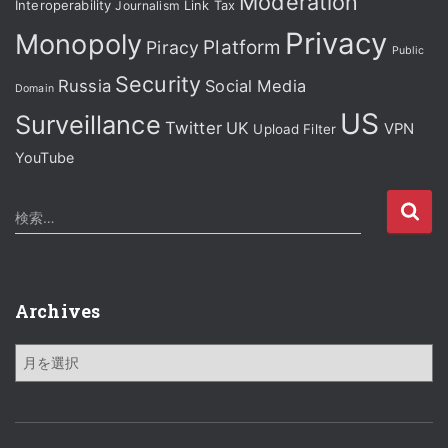
Moderation
Interoperability
Journalism
Link Tax
Privacy
Monopoly
Platform
Piracy
Public
Security
Russia
Social Media
Domain
US
Surveillance
Twitter
UK
VPN
Upload Filter
YouTube
検
検索…
索
:
Archives
A
r
c
h
i