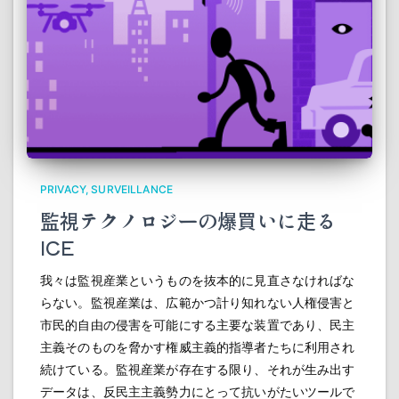
PRIVACY
SURVEILLANCE
監視テクノロジーの爆買いに走る
ICE
我々は監視産業というものを抜本的に見直さなければな
らない。監視産業は、広範かつ計り知れない人権侵害と
市民的自由の侵害を可能にする主要な装置であり、民主
主義そのものを脅かす権威主義的指導者たちに利用され
続けている。監視産業が存在する限り、それが生み出す
データは、反民主主義勢力にとって抗いがたいツールで