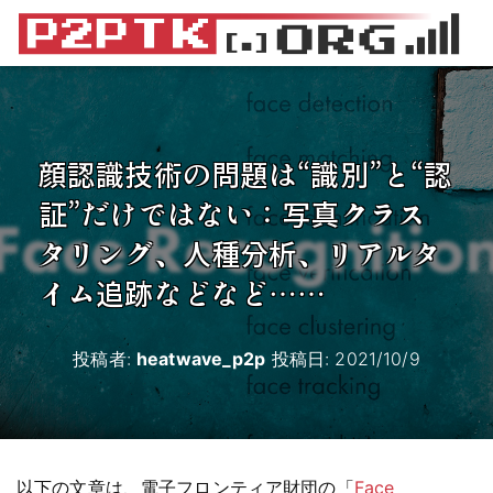
顔認識技術の問題は“識別”と“認
証”だけではない：写真クラス
タリング、人種分析、リアルタ
イム追跡などなど……
投稿者:
heatwave_p2p
投稿日:
2021/10/9
以下の文章は、電子フロンティア財団の「
Face