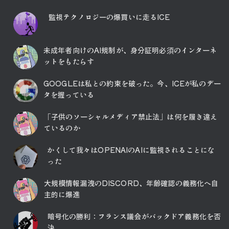
監視テクノロジーの爆買いに走るICE
未成年者向けのAI規制が、身分証明必須のインターネ
ットをもたらす
GOOGLEは私との約束を破った。今、ICEが私のデー
タを握っている
「子供のソーシャルメディア禁止法」は何を履き違え
ているのか
かくして我々はOPENAIのAIに監視されることにな
った
大規模情報漏洩のDISCORD、年齢確認の義務化へ自
主的に爆進
暗号化の勝利：フランス議会がバックドア義務化を否
決