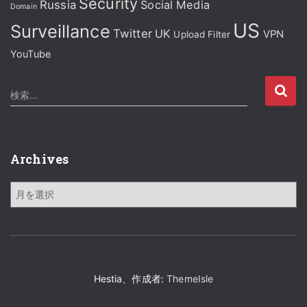
Security
Russia
Social Media
Domain
US
Surveillance
Twitter
UK
VPN
Upload Filter
YouTube
検
検索…
索
:
Archives
A
r
c
h
i
v
e
Hestia、作成者:
ThemeIsle
s