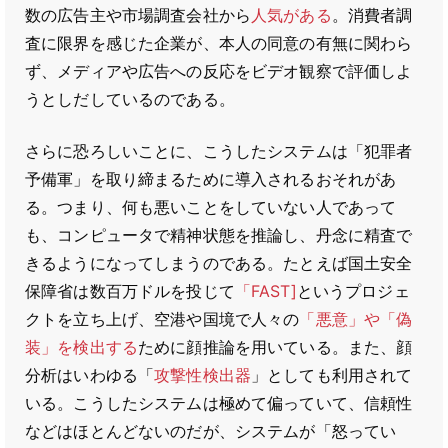
数の広告主や市場調査会社から
人気がある
。消費者調
査に限界を感じた企業が、本人の同意の有無に関わら
ず、メディアや広告への反応をビデオ観察で評価しよ
うとしだしているのである。
さらに恐ろしいことに、こうしたシステムは「犯罪者
予備軍」を取り締まるために導入されるおそれがあ
る。つまり、何も悪いことをしていない人であって
も、コンピュータで精神状態を推論し、丹念に精査で
きるようになってしまうのである。たとえば国土安全
保障省は数百万ドルを投じて
「FAST]
というプロジェ
クトを立ち上げ、空港や国境で人々の
「悪意」や「偽
装」を検出する
ために顔推論を用いている。また、顔
分析はいわゆる「
攻撃性検出器
」としても利用されて
いる。こうしたシステムは極めて偏っていて、信頼性
などはほとんどないのだが、システムが「怒ってい