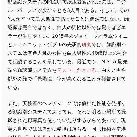
顔認識システムの間違いで誤認逮捕されたのは、ニジ
ル・パークスが少なくとも3人目である。そして、その
3人がすべて黒人男性であったことは偶然ではない。顔
認識は完全ではなく、白人の男性以外では驚くほどエ
ラーが生じやすい。2018年のジョイ・ブオラムウィニ
とティムニット・ゲブルの先駆的
研究
では、顔識別シ
ステムは有色人種の女性を白人男性の40倍以上の割合
で誤認することを示している。最近でも、NISTが最先
端の顔認識システムを
テストしたところ
、白人と男性
以外の顔で「偽陽性」率が高くなることが報告されて
いる。
また、実験室のベンチマークでは優れた性能を発揮す
る顔識別システムであっても、それは明るい場所で撮
影された顔写真を使っていたりするからであって、現
実の世界でははるかに精度は落ちる。同じ技術を空港