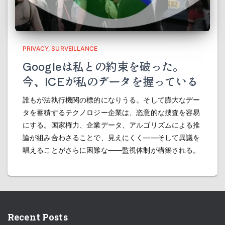
PRIVACY
SURVEILLANCE
Googleは私との約束を破った。
今、ICEが私のデータを握っている
誰もが法執行機関の標的になりうる。そして膨大なデー
タを蓄積するテクノロジー企業は、恣意的な捜査を容易
にする。国家権力、企業データ、アルゴリズムによる推
論が組み合わさることで、見えにくく――そして異議を
唱えることがさらに困難な――監視体制が構築される。
Recent Posts