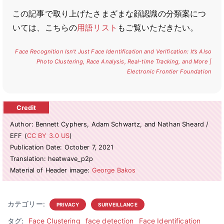
この記事で取り上げたさまざまな顔認識の分類案につ
いては、こちらの
用語リスト
もご覧いただきたい。
Face Recognition Isn’t Just Face Identification and Verification: It’s Also
Photo Clustering, Race Analysis, Real-time Tracking, and More |
Electronic Frontier Foundation
Author: Bennett Cyphers, Adam Schwartz, and Nathan Sheard /
EFF (
CC BY 3.0 US
)
Publication Date: October 7, 2021
Translation: heatwave_p2p
Material of Header image:
George Bakos
カテゴリー:
PRIVACY
SURVEILLANCE
タグ:
Face Clustering
face detection
Face Identification