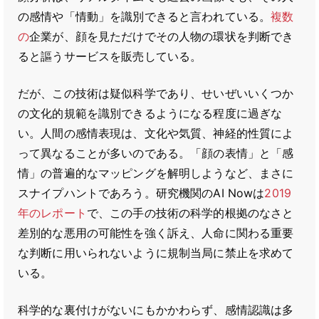
の感情や「情動」を識別できると言われている。
複数
の
企業が、顔を見ただけでその人物の環状を判断でき
ると謳うサービスを販売している。
だが、この技術は疑似科学であり、せいぜいいくつか
の文化的規範を識別できるようになる程度に過ぎな
い。人間の感情表現は、文化や気質、神経的性質によ
って異なることが多いのである。「顔の表情」と「感
情」の普遍的なマッピングを解明しようなど、まさに
スナイプハントであろう。研究機関のAI Nowは
2019
年のレポート
で、この手の技術の科学的根拠のなさと
差別的な悪用の可能性を強く訴え、人命に関わる重要
な判断に用いられないように規制当局に禁止を求めて
いる。
科学的な裏付けがないにもかかわらず、感情認識は多