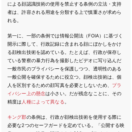
による顔認識技術の使用を禁止する条例の立法・支持
者は、許容される用途を分類する上で慎重さが求めら
れる。
第一に、一部の条例では情報公開法（FOIA）に基づく
開示に際して、行政記録に含まれる顔にぼかしをかけ
る顔検出技術を認めている。たとえば、行政が保存し
ている警察の暴力行為を撮影したビデオに写り込んだ
一般市民のプライバシーを保護しつつ、透明性のある
一般公開を確保するために役立つ。顔検出技術は、個
人を区別するための顔写真を必要としないため、
プラ
イバシー上の懸念
は小さい。だが残念なことに、その
精度は
人種によって異なる
。
キング郡
の条例は、行政が顔検出技術を使用する際に
必要な2つのセーフガードを定めている。「公開する映