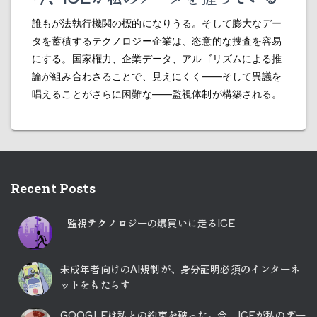
誰もが法執行機関の標的になりうる。そして膨大なデー
タを蓄積するテクノロジー企業は、恣意的な捜査を容易
にする。国家権力、企業データ、アルゴリズムによる推
論が組み合わさることで、見えにくく――そして異議を
唱えることがさらに困難な――監視体制が構築される。
Recent Posts
監視テクノロジーの爆買いに走るICE
未成年者向けのAI規制が、身分証明必須のインターネ
ットをもたらす
GOOGLEは私との約束を破った。今、ICEが私のデー