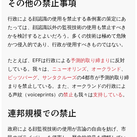
その他の禁止事項
行政による顔認識の使用を禁止する条例案の策定にあ
たっては、顔認識以外の監視技術の使用も禁止すべき
かを検討するとよいだろう。多くの技術は極めて危険
かつ侵入的であり、行政が使用すべきものではない。
たとえば、EFFは行政による
予測的取り締まり
に反対
している。我々は、
ニューオリンズ
、
オークランド
、
ピッツバーグ
、
サンタクルーズ
の4都市が予測的取り締
まりを禁止している。また、オークランドの行政によ
る声紋（voiceprints）の
禁止
も我々は
支持している
。
連邦規模での禁止
政府による顔監視技術の使用が言論の自由を妨げ、市