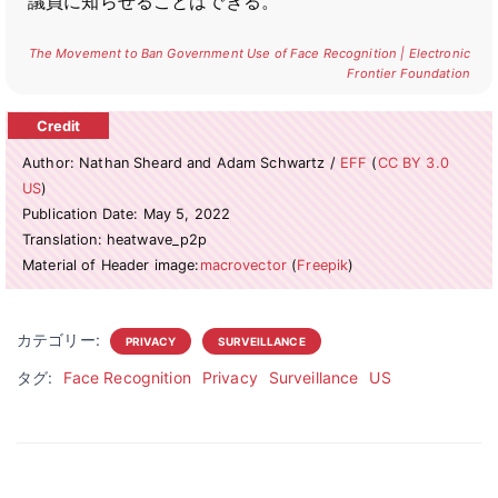
議員に知らせることはできる。
The Movement to Ban Government Use of Face Recognition | Electronic
Frontier Foundation
Author: Nathan Sheard and Adam Schwartz /
EFF
(
CC BY 3.0
US
)
Publication Date: May 5, 2022
Translation: heatwave_p2p
Material of Header image:
macrovector
(
Freepik
)
カテゴリー:
PRIVACY
SURVEILLANCE
タグ:
Face Recognition
Privacy
Surveillance
US