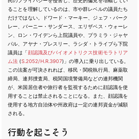
民のプライバシーを侵害し、歴史的偏見を増幅してい
ることを理解しているのは、市や群レベルの議員たち
だけではない。ドワード・マーキー、ジェフ・バーク
レー、バーニー・サンダース、エリザベス・ウォーレ
ン、ロン・ワイデンら上院議員や、プラミラ・ジャヤ
パル、アヤナ・プレスリー、ラシダ・トライブら下院
議員は「
顔認識及びバイオメトリクス技術モラトリア
ム法
(
S.2052/H.R.3907
)」の導入に乗り出している。
この法案が可決されれば、移民・関税執行局、麻薬取
締局、連邦捜査局、税関国境警備局などの連邦機関
が、米国居住者や旅行者を監視するために顔認識を使
用することは禁止されることになる。また、顔認識を
使用する地方自治体や州政府は一定の連邦資金が減額
される。
行動を起こそう