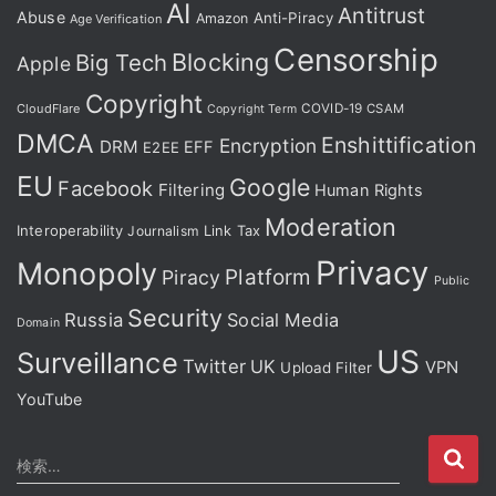
AI
Antitrust
Abuse
Anti-Piracy
Amazon
Age Verification
Censorship
Blocking
Big Tech
Apple
Copyright
CloudFlare
COVID-19
CSAM
Copyright Term
DMCA
Enshittification
Encryption
DRM
EFF
E2EE
EU
Google
Facebook
Filtering
Human Rights
Moderation
Interoperability
Journalism
Link Tax
Privacy
Monopoly
Platform
Piracy
Public
Security
Russia
Social Media
Domain
US
Surveillance
Twitter
UK
VPN
Upload Filter
YouTube
検
検索…
索