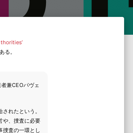
horities’
ある。
創業者兼CEOパヴェ
始されたという。
営や、捜査に必要
事捜査の一環とし