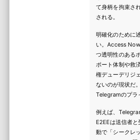
て身柄を拘束さ
される。
明確化のために述
い。Access 
つ透明性のある
ポート体制や救
権デューデリジェ
ないのが現状だ。A
Telegram
例えば、Tele
E2EEは送信者
動で「シークレッ