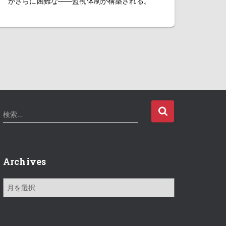
がさらに困難な――監視体制が構築される。
検
検索…
索
:
Archives
A
r
c
h