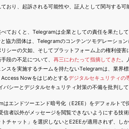
れており、起訴される可能性や、証人として関与する可
べておくと、Telegramは企業としての責任を果たし
Nowと協力団体は、Telegramのコンテンツモデレーシ
ポリシーの欠如、そしてプラットフォーム上の権利侵害
済手段の不足について、
再三にわたって指摘してきた
。
ンスを実施するチームを持たないTelegramは、業界
ccess Nowをはじめとする
デジタルセキュリティの
のプライバシーとデジタルセキュリティ対策の不備を批判し
gramはエンドツーエンド暗号化（E2EE）をデフォルト
と受信者以外がメッセージを閲覧できないようにする技
トチャット」を選択しないとE2EEが適用されず、しか