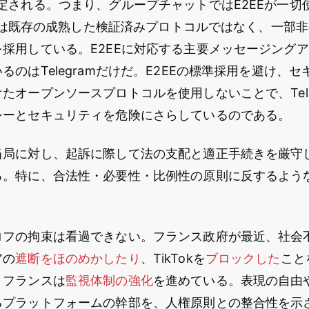
定される。つまり、グループチャットではE2EEが一切
ramは既存の成熟した検証済みプロトコルではなく、一部
採用している。E2EEに対応する主要メッセージング
るのはTelegramだけだ。E2EEの標準採用を避け、
たオープンソースプロトコルを使用しないことで、Tele
シーとセキュリティを危険にさらしているのである。
当局に対し、起訴に際して法の支配と適正手続きを厳守
る。特に、合法性・必要性・比例性の原則に反するよう
ロフの拘束は看過できない。フランス政府が最近、社会
アの
遮断をほのめかしたり
、TikTokを
ブロックした
こと
、フランスは
監視体制の強化
を進めている。表現の自由
るプラットフォームの幹部を、人権原則との整合性を示