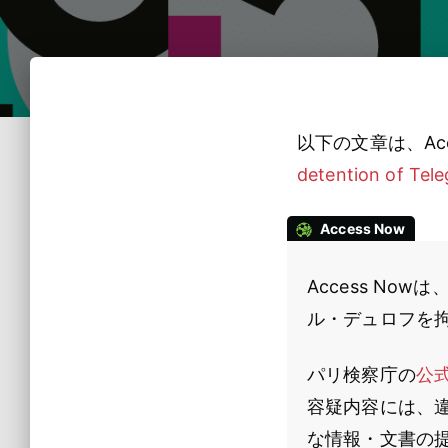
以下の文章は、Acc
detention of Tel
Access Now
Access No
ル・デュロフを
パリ検察庁の
公
容疑内容には、
な情報・文書の