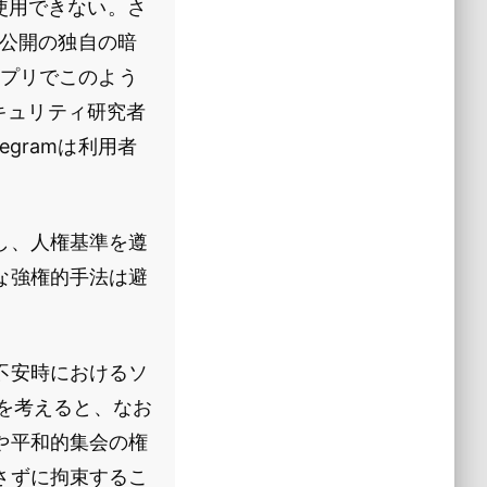
使用できない。さ
非公開の独自の暗
アプリでこのよう
セキュリティ研究者
gramは利用者
し、人権基準を遵
な強権的手法は避
不安時におけるソ
を考えると、なお
や平和的集会の権
さずに拘束するこ