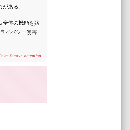
れがある。
ム全体の機能を妨
ライバシー侵害
avel Durov’s detention