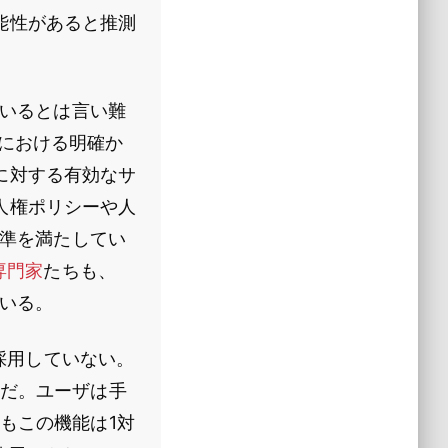
能性があると推測
ているとは言い難
ョンにおける明確か
に対する有効なサ
人権ポリシーや人
標準を満たしてい
専門家
たちも、
ている。
で採用していない。
術だ。ユーザは手
もこの機能は1対