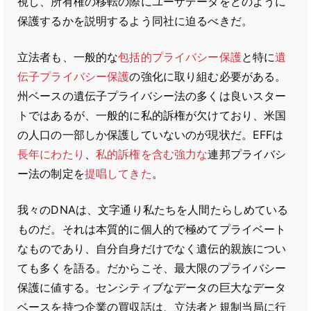
視し、所有権の移転の際にユーザデータをどのように
保護するかを説明するよう同社に迫るべきだ。
立法者も、一般的な
包括的プライバシー保護
と特に
遺
伝子プライバシー保護
の強化に取り組む必要がある。
州ベースの遺伝子プライバシー法の多くは良いスター
トではあるが、一般的に私的訴権が欠けており、米国
の人口の一部しか保護していないのが現状だ。EFFは
長年にわたり
、
私的訴権を含む
強力な
連邦プライバシ
ー法の制定を
提唱してきた
。
我々のDNAは、文字通り私たちを人間たらしめている
ものだ。それは本質的に個人的で極めてプライベート
なものであり、自分自身だけでなく遺伝的親族につい
ても多くを語る。だからこそ、最大限のプライバシー
保護に値する。センシティブなデータの巨大なデータ
ベースを持つ企業の買収話は、立法者と規制当局に行