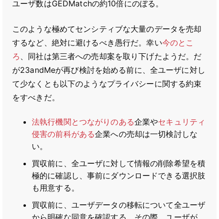
ユーザ数はGEDMatchの約10倍にのぼる。
このような極めてセンシティブな大量のデータを売却
するなど、絶対に避けるべき愚行だ。幸い
今のとこ
ろ
、同社は第三者への売却案を取り下げたようだ。だ
が23andMeが再び検討を始める前に、全ユーザに対し
て少なくとも以下のようなプライバシーに関する約束
をすべきだ。
法執行機関とつながりのある
企業や
セキュリティ
侵害の前科がある
企業への売却は一切検討しな
い。
買収前に、全ユーザに対して情報の削除希望を積
極的に確認し、事前にダウンロードできる選択肢
も用意する。
買収前に、ユーザデータの移転について全ユーザ
から明確な同意を確認する。その際、ユーザが