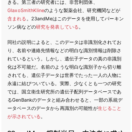
きる。第三者の研究者には、非営利団体、
GlaxoSmithKline
のような製薬会社、研究機関などが
含まれる
。23andMeはこのデータを使用してパーキン
ソン病などの
研究を発表している
。
同社の説明によると、このデータは非識別化されてお
り、名前や連絡先情報などの明白な識別情報は削除さ
れているという。しかし、遺伝子データの真の非識別
化は不可能だ。名前のような明白な識別子から切り離
されても、遺伝子データは世界でたった一人の人物に
永遠に結びついている。実際、少なくとも一つの研究
では、国立衛生研究所の遺伝子配列データベースであ
るGenBankのデータと組み合わせると、一部の系統デ
ータベースのデータから再識別の可能性が
生じること
が示されている
。