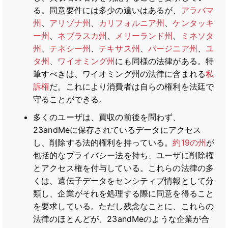
る。同意要件には多少の違いはあるが、
アラバマ
州
、
アリゾナ州
、
カリフォルニア州
、
ケンタッキ
ー州
、
ネブラスカ州
、
メリーランド州
、
ミネソタ
州
、
テネシー州
、
テキサス州
、
バージニア州
、
ユ
タ州
、
ワイオミング州
にも同様の法律がある。特
筆すべきは、ワイオミング州の法律に含まれる
私
訴権
だ。これにより消費者は自らの権利を法廷で
守ることができる。
多くのユーザは、買収の前後を問わず、
23andMeに保存されているデータにアクセス
し、削除する法的権利を持っている。
約19の州
が
包括的なプライバシー法を持ち、ユーザに削除権
とアクセス権を付与している。これらの法律の多
くは、遺伝子データをセンシティブ情報として分
類し、企業がそれを処理する際に同意を得ること
を要求している。ただし残念なことに、これらの
法律のほとんどが、23andMeのような企業が合