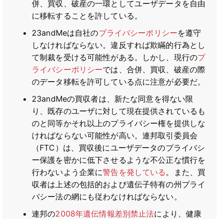
併、買収、破産の一環としてユーザデータを自由
に移転することを許している。
23andMeは自社の
プライバシーポリシー
を遵守
しなければならない。違反すれば欺瞞的行為とし
て制裁を受ける可能性がある。しかし、現行の
プ
ライバシーポリシー
では、合併、買収、破産の際
のデータ移転を許可している点に注意が必要だ。
23andMeの買収者は、新たな同意を得ない限
り、既存のユーザに対して現在提供されているも
のと同等かそれ以上のプライバシー権を提供しな
ければならない可能性が高い。連邦取引委員会
（FTC）は、買収後にユーザデータのプライバシ
ー保護を密かに低下させるような不公正な慣行を
行わないよう企業に
警告を発している
。また、買
収者は上述の包括的および遺伝子特有の州プライ
バシー法の網にも従わなければならない。
連邦の
2008年遺伝情報差別禁止法
により、健康