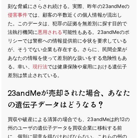
刻な脅威にさらされ続ける。実際、昨年の23andMeの
侵害事件
では、顧客の半数近くの個人情報が流出し
た。このデータは、犯罪の証拠を無差別に探す目的で
法執行機関に
悪用される
可能性もある。23andMeのポ
リシーでは警察への情報提供前に令状を要求している
が、そうでない企業も存在する。さらに、民間企業が
あなたの情報を使って差別的な扱いをする危険性もあ
る。幸い、
現行法
では健康保険や雇用における遺伝子
差別は禁止されている。
23andMeが売却された場合、あなた
の遺伝子データはどうなる？
買収や破産による清算の場合でも、23andMeは約12の
州のユーザの遺伝子データを買収企業に移転する前
に、個別に同意を得なければならない。これらの州の