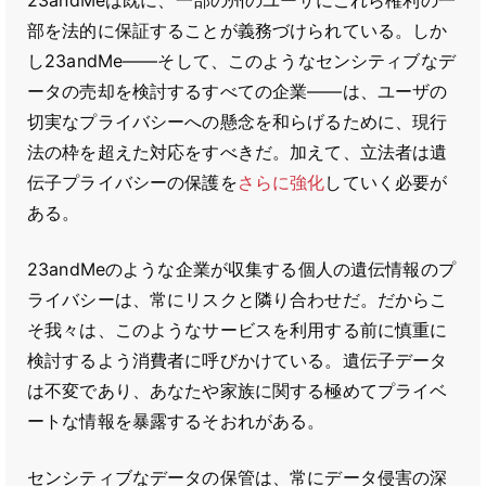
23andMeは既に、一部の州のユーザにこれら権利の一
部を法的に保証することが義務づけられている。しか
し23andMe――そして、このようなセンシティブなデ
ータの売却を検討するすべての企業――は、ユーザの
切実なプライバシーへの懸念を和らげるために、現行
法の枠を超えた対応をすべきだ。加えて、立法者は遺
伝子プライバシーの保護を
さらに強化
していく必要が
ある。
23andMeのような企業が収集する個人の遺伝情報のプ
ライバシーは、常にリスクと隣り合わせだ。だからこ
そ我々は、このようなサービスを利用する前に慎重に
検討するよう消費者に呼びかけている。遺伝子データ
は不変であり、あなたや家族に関する極めてプライベ
ートな情報を暴露するそおれがある。
センシティブなデータの保管は、常にデータ侵害の深