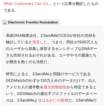
What Customers Can Do.
」という記事を翻訳したもの
である。
Electronic Frontier Foundation
系統DNA検査会社、23andMeのCEOが自社の売却を
検討していると
発言した
。つまり、同社が1500万人も
のユーザから収集し保管するセンシティブなDNAデー
タも売却されるおそれがある。ユーザやその親族たち
が懸念を抱くのも当然だ。
研究によると、23andMeと同様のサービスである
GEDMatchのわずか130万人分のデータだけで、白人
アメリカ人の過半数を
遺伝的類似性
から特定できると
いう。GEDMatchの遺伝子プロファイルのデータベー
スは、23andMeより
はるかに小規模
だ。23andMeの