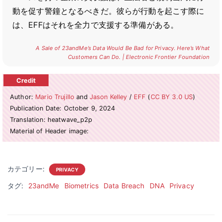
動を促す警鐘となるべきだ。彼らが行動を起こす際に
は、EFFはそれを全力で支援する準備がある。
A Sale of 23andMe’s Data Would Be Bad for Privacy. Here’s What
Customers Can Do. | Electronic Frontier Foundation
Author:
Mario Trujillo
and
Jason Kelley
/
EFF
(
CC BY 3.0 US
)
Publication Date: October 9, 2024
Translation: heatwave_p2p
Material of Header image:
カテゴリー:
PRIVACY
タグ:
23andMe
Biometrics
Data Breach
DNA
Privacy