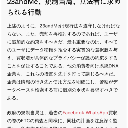
23andMe、規制当局、立法者に求め
られる行動
上述のように、23andMeは現行法を遵守しなければな
らない。また、売却を再検討するのであれば、ユーザ
に追加的な約束をすべきだ。最も重要なのは、すべて
のユーザにデータ移転を拒否する実質的な選択肢を与
え、買収者が具体的なプライバシー保護の約束をする
ことを保証することである。他の消費者向け系統DNA
企業も、これらの措置を先手を打って講じるべきだ。
企業は情報の行き先と使用方法を明確にし、警察がデ
ータベースを検索する前に個別の令状を要求すべきで
ある。
政府の規制当局は、過去の
Facebook WhatsApp
買収
の際のFTCの精査と同様に、同社の計画を注意深く監