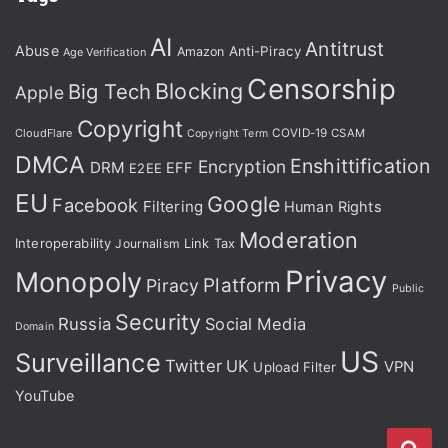
AI
Antitrust
Abuse
Anti-Piracy
Amazon
Age Verification
Censorship
Blocking
Big Tech
Apple
Copyright
CloudFlare
COVID-19
CSAM
Copyright Term
DMCA
Enshittification
Encryption
DRM
EFF
E2EE
EU
Google
Facebook
Filtering
Human Rights
Moderation
Interoperability
Journalism
Link Tax
Privacy
Monopoly
Platform
Piracy
Public
Security
Russia
Social Media
Domain
US
Surveillance
Twitter
UK
VPN
Upload Filter
YouTube
検