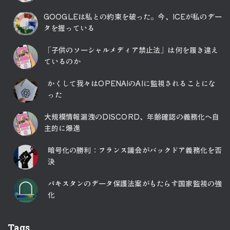
GOOGLEは私との約束を破った。今、ICEが私のデー
タを握っている
「子供のソーシャルメディア禁止法」は何を履き違え
ているのか
かくして我々はOPENAIのAIに監視されることにな
った
大規模情報漏洩のDISCORD、年齢確認の義務化へ自
主的に爆進
暗号化の勝利：フランス議会がバックドア義務化を否
決
パキスタンのデータ保護法案がもたらす国家監視の強
化
Tags