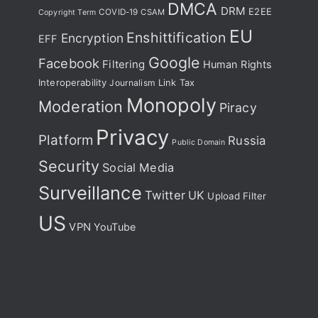
DMCA
DRM
E2EE
COVID-19
CSAM
Copyright Term
EU
Enshittification
Encryption
EFF
Google
Facebook
Filtering
Human Rights
Interoperability
Journalism
Link Tax
Monopoly
Moderation
Piracy
Privacy
Platform
Russia
Public Domain
Security
Social Media
Surveillance
Twitter
UK
Upload Filter
US
VPN
YouTube