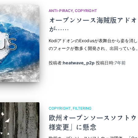
ANTI-PIRACY
COPYRIGHT
オープンソース海賊版アドオ
が……
KodiアドオンのExodusが表舞台から姿を
のフォークが数多く開発され、出回っている
投稿者:
heatwave_p2p
投稿日時:
7年
前
COPYRIGHT
FILTERING
欧州オープンソースソフトウ
様変更」に懸念