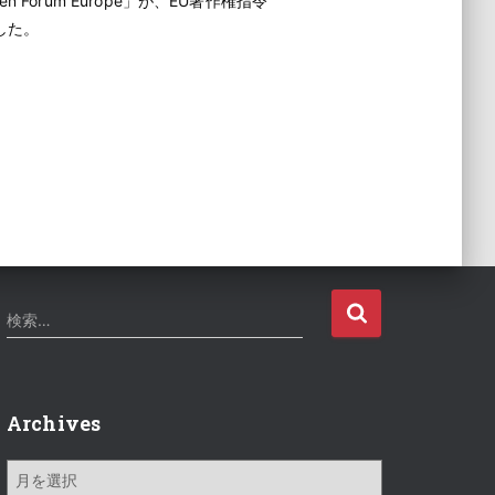
orum Europe」が、EU著作権指令
した。
検
検索…
索
:
Archives
A
r