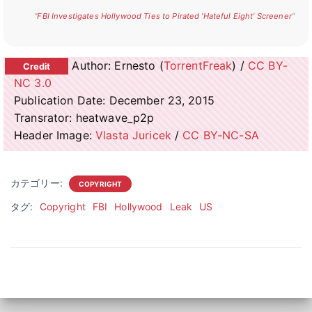
“
FBI Investigates Hollywood Ties to Pirated ‘Hateful Eight’ Screener
”
Author: Ernesto (
TorrentFreak
) /
CC BY-
NC 3.0
Publication Date: December 23, 2015
Transrator: heatwave_p2p
Header Image:
Vlasta Juricek
/
CC BY-NC-SA
カテゴリー:
COPYRIGHT
タグ:
Copyright
FBI
Hollywood
Leak
US