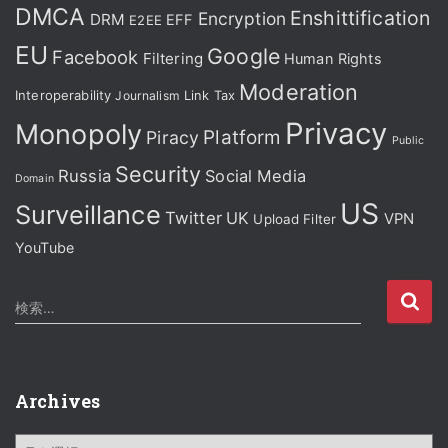
DMCA
Enshittification
Encryption
DRM
EFF
E2EE
EU
Google
Facebook
Filtering
Human Rights
Moderation
Interoperability
Journalism
Link Tax
Privacy
Monopoly
Platform
Piracy
Public
Security
Russia
Social Media
Domain
US
Surveillance
Twitter
UK
VPN
Upload Filter
YouTube
検
検索…
索
:
Archives
A