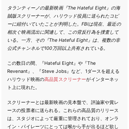
タランティーノの最新映画『The Hateful Eight』の海
賊版スクリーナーが、ハリウッド役員に送られたコピ
ーに紐付いていたことが判明した。FBIは現在、最近の
相次ぐ映画流出に関連して、この背反行為を捜査して
いる。一方、その『The Hateful Eight』は、複数の非
公式チャンネルで100万回以上共有されている。
この数日の間、『Hateful Eight』や『The
Revenant』、『Steve Jobs』など、1ダースを超える
ハリウッド映画の
高品質スクリーナー
がインターネッ
ト上に現れた。
スクリーナーとは最新映画の見本盤で、評論家や賞レ
ースの投票者に送られる。これらの高品質のリリース
は、スタジオによって厳重に管理されており、オンラ
イン・パイレーツにとっては喉から手が出るほど欲し