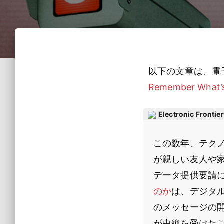
以下の文章は、電
Remember What’s 
Electronic Frontie
この数年、テク
が親しい友人や
データ提供要請
のか
は、デジタル
のメッセージの
が中絶を受けたこ