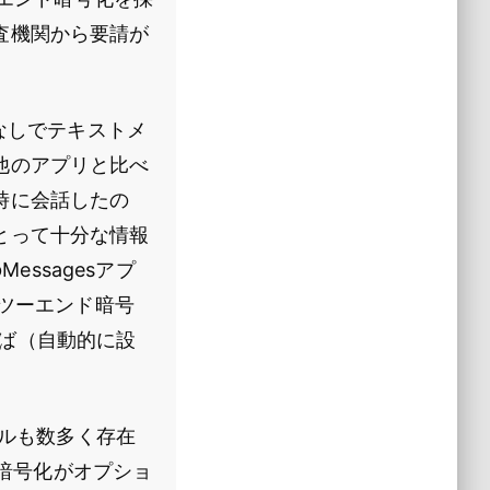
査機関から要請が
なしでテキストメ
他のアプリと比べ
時に会話したの
とって十分な情報
essagesアプ
ドツーエンド暗号
ば（自動的に設
ツールも数多く存在
ド暗号化がオプショ