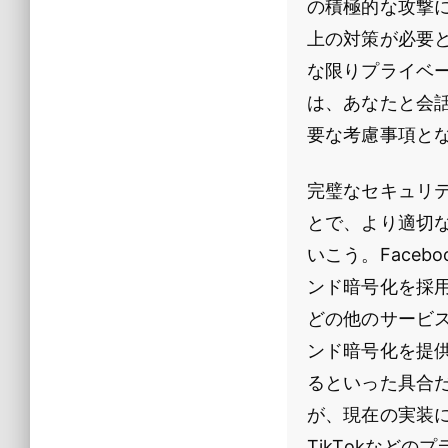
の積極的な攻撃
上の対策が必要
な限りプライベ
は、あなたと会
要な考慮事項と
完璧なセキュリ
とで、より適切
いこう。Faceb
ンド暗号化を採用
どの他のサービ
ンド暗号化を提
るといった具合だ。
が、現在の実装につ
TikTokなど