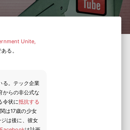
ernment Unite,
である。
いる。テック企業
府からの非公式な
る令状に
抵抗する
関は17歳の少女
ージは後に、彼女
Facebook
は計画