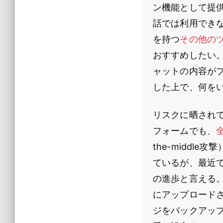
ン機能として提供
話では利用できな
を持つ
その他の
おすすめしたい
ャットの内容が
した上で、何を
リスクに晒され
フォームでも、
the-midd
ているが、最近
の進歩と言える
にアップロード
ジをバックアッ