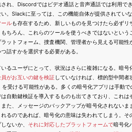
され、Discordではビデオ通話と音声通話では利用で
い。Slackに至っては、この機能自体が提供されてい
ツール
も存在するため、新しいものを見つけたら必ずリ
。もちろん、これらのツールを使うべきではないという
プラットフォーム、捜査機関、管理者から見える可能性
いつ話すかを選択する必要がある。
ているユーザにとって、状況はさらに複雑になる。暗号
全員がお互いの鍵を検証
していなければ、標的型中間者攻撃
le攻撃）を受ける可能性がある。多くの暗号化アプリは手動
では自動鍵検証を導入するものも出てきており、これは
。また、メッセージのバックアップが暗号化されないま
されるのであれば、暗号化の意味は失われてしまう。そ
プしないか、
それに
対応した
プラットフォーム
で
暗号化