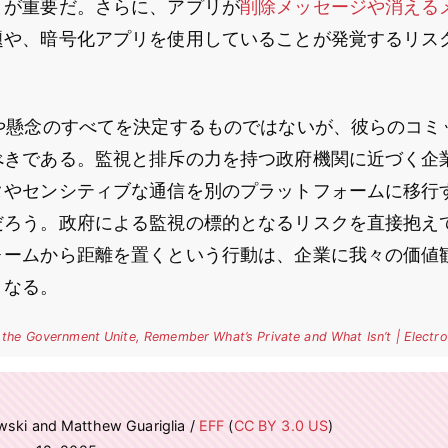
とが重要だ。さらに、アプリが
削除メッセージや消える
題や、暗号化アプリを使用していることが発覚するリス
。
化や懸念のすべてを決定するものではないが、彼らのコミ
べきである。監視と排斥の力を持つ政府機関に近づく企
タやセンシティブな通信を別のプラットフォームに移行
だろう。政府による監視の標的となるリスクを直接抱え
ォームから距離を置くという行動は、企業に我々の価値
となる。
the Government Unite, Remember What’s Private and What Isn’t | Electro
wski and Matthew Guariglia /
EFF
(
CC BY 3.0 US
)