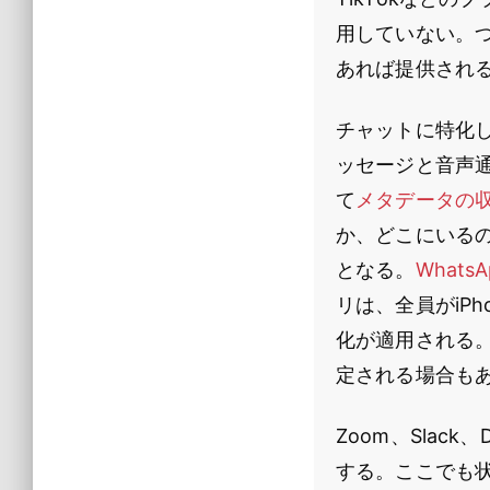
用していない。
あれば提供され
チャットに特化
ッセージと音声
て
メタデータの
か、どこにいる
となる。
WhatsA
リは、全員がiP
化が適用される。Go
定される場合も
Zoom、Slac
する。ここでも状