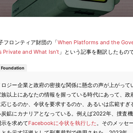
子フロンティア財団の「
When Platforms and the Gov
Private and What Isn’t
」という記事を翻訳したもの
r Foundation
ノロジー企業と政府の密接な関係に懸念の声が上がって
家族以上にあなたの情報を握っている時代にあって、政
に応じるのか、令状を要求するのか、あるいは広範すぎ
炭鉱にカナリアとなっている。例えば2022年、捜査機
開示を求めて
Facebookに令状を執行した
。そのメッセ
とを示す証拠として刑事裁判で使用された。2023年、