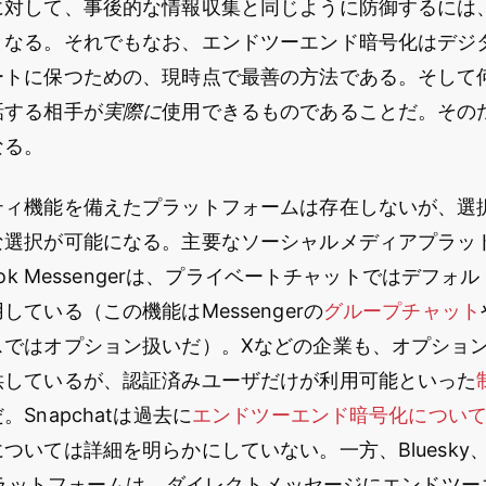
に対して、事後的な情報収集と同じように防御するには
となる。それでもなお、エンドツーエンド暗号化はデジ
ートに保つための、現時点で最善の方法である。そして
話する相手が
実際に
使用できるものであることだ。その
なる。
ティ機能を備えたプラットフォームは存在しないが、選
な選択が可能になる。主要なソーシャルメディアプラッ
ook Messengerは、プライベートチャットではデフ
している（この機能はMessengerの
グループチャット
スではオプション扱いだ）。Xなどの企業も、オプショ
供しているが、認証済みユーザだけが利用可能といった
Snapchatは過去に
エンドツーエンド暗号化につい
いては詳細を明らかにしていない。一方、Bluesky、Ma
のプラットフォームは、ダイレクトメッセージにエンドツ