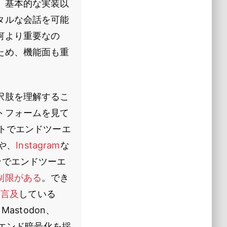
、基本的な実装以
タルな会話を可能
何より重要なの
ため、機能面も重
択肢を理解するこ
トフォームを見て
ォルトでエンドツーエ
や、
Instagram
な
ンでエンドツーエ
制限がある
。でき
て言及
している
stodon、
ーエンド暗号化を採