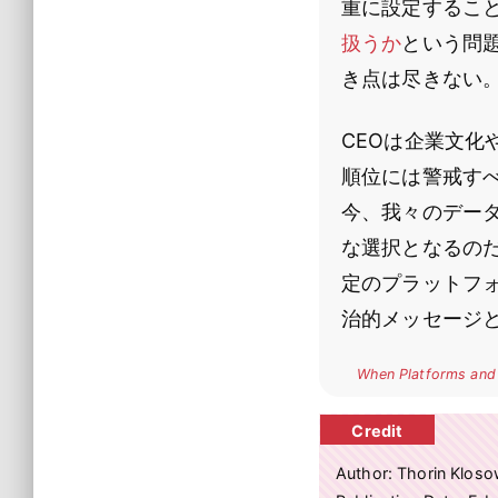
重に設定するこ
扱うか
という問
き点は尽きない
CEOは企業文
順位には警戒す
今、我々のデー
な選択となるの
定のプラットフ
治的メッセージ
When Platforms and 
Author: Thorin Kloso