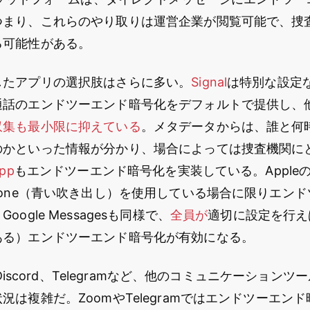
つまり、これらのやり取りは運営企業が閲覧可能で、捜
る可能性がある。
したアプリの選択肢はさらに多い。
Signal
は特別な設定
通話のエンドツーエンド暗号化をデフォルトで提供し、
収集も最小限に抑えている
。メタデータからは、誰と何
のかといった情報が分かり、場合によっては捜査機関に
pp
もエンドツーエンド暗号化を実装している。AppleのM
hone（青い吹き出し）を使用している場合に限りエン
ogle Messagesも同様で、
全員が
適切に設定を行え
ある）エンドツーエンド暗号化が有効になる。
k、Discord、Telegramなど、他のコミュニケーション
況は複雑だ。ZoomやTelegramではエンドツーエン