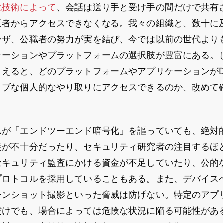
化技術によって
、会話は送り手と受け手の間だけで共有
三者からアクセスできなくなる。我々の組織と、数十に
ーザ、公職者の努力が実を結び、今では以前の世代より
ケーションやプラットフォームの選択肢が豊富にある。
まえると、どのプラットフォームやアプリケーションが
ィブな個人的なやり取りにアクセスできるのか、改めて
ムが「エンドツーエンド暗号化」を謳っていても、絶対
装が不十分だったり、セキュリティ研究者の注目するほ
セキュリティ監査にかける資金が不足していたり、公的
プロトコルを採用していることもある。また、デバイス
ーンショット撮影といった脅威は防げない。特定のアプ
だけでも、場合によっては危険な状況に陥る可能性があ