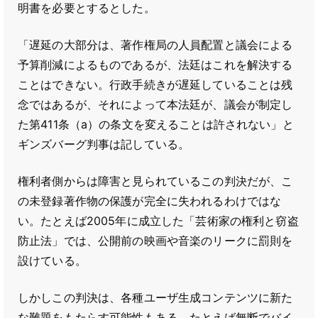
明書を必要とするとした。
「遅延の大部分は、著作権局の人員配置と議会による
予算削減によるものであるが、法廷はこれを解決する
ことはできない。行政手続きが遅延していることは残
念ではあるが、それによって本法廷が、議会が制定し
た第411条（a）の条文を変えることは許されない」と
ギンズバーグ判事は記している。
権利者側からは障害と見られているこの判決だが、こ
の未登録著作物の保護が完全に失われるわけではな
い。たとえば2005年に成立した「芸術家の権利と窃盗
防止法」では、公開前の映画や音楽のリークに罰則を
設けている。
しかしこの判決は、各種ユーザ生成コンテンツに新た
な難題をもたらす可能性もある。たとえば無断でバイ