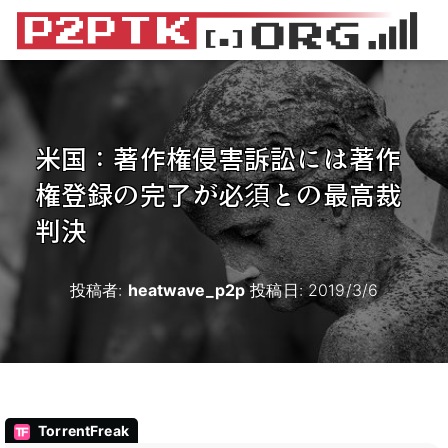
米国：著作権侵害訴訟には著作
権登録の完了が必須との最高裁
判決
投稿者:
heatwave_p2p
投稿日:
2019/3/6
TorrentFreak