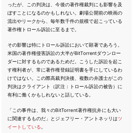
ったが、この判決は、今後の著作権裁判にも影響を及
ぼすことになるのかもしれない。劇場公開前の映画の
流出やリークから、毎年数千件の規模で起こっている
著作権トロール訴訟に至るまで。
その影響は特にトロール訴訟において顕著であろう。
米国の著作権侵害訴訟の大半がBitTorrentダウンロー
ダーに対するものであるためだ。こうした訴訟を起こ
す権利者が、常に著作権登録証明書を手にしているわ
けではない。この際高裁判決後、複数の弁護士がこの
判決はクライアント（訳注：トロール訴訟の被告）に
有利に働くかもしれないと話している。
「この事件は、我々のBitTorrent著作権抗弁にも大い
に関連するものだ」とジェフリー・アントネッリは
ツ
イートしている
。