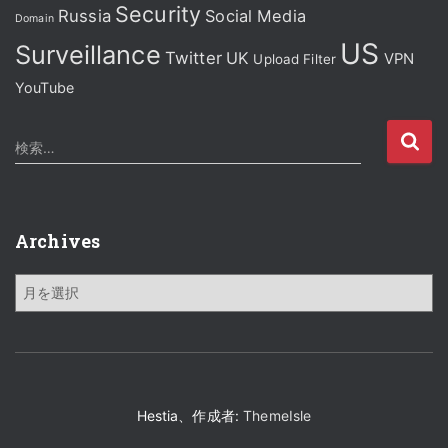
Security
Russia
Social Media
Domain
US
Surveillance
Twitter
UK
VPN
Upload Filter
YouTube
検
検索…
索
:
Archives
A
r
c
h
i
v
e
Hestia、作成者:
ThemeIsle
s