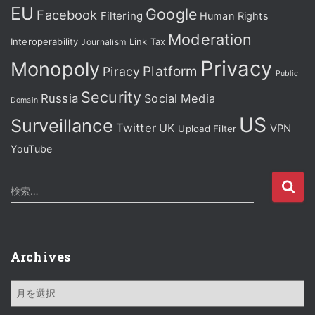
EU
Google
Facebook
Filtering
Human Rights
Moderation
Interoperability
Journalism
Link Tax
Privacy
Monopoly
Platform
Piracy
Public
Security
Russia
Social Media
Domain
US
Surveillance
Twitter
UK
VPN
Upload Filter
YouTube
検
検索…
索
:
Archives
A
r