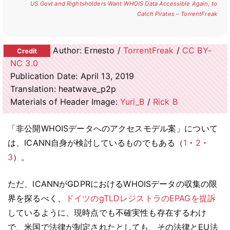
US Govt and Rightsholders Want WHOIS Data Accessible Again, to
Catch Pirates – TorrentFreak
Author: Ernesto /
TorrentFreak
/
CC BY-
NC 3.0
Publication Date: April 13, 2019
Translation: heatwave_p2p
Materials of Header Image:
Yuri_B
/
Rick B
「非公開WHOISデータへのアクセスモデル案」について
は、ICANN自身が検討しているものでもある（
1
・
2
・
3
）。
ただ、ICANNがGDPRにおけるWHOISデータの収集の限
界を探るべく、
ドイツのgTLDレジストラのEPAGを提訴
しているように、現時点でも不確実性も存在するわけ
で、米国で法律が制定されたとしても、その法律とEU法