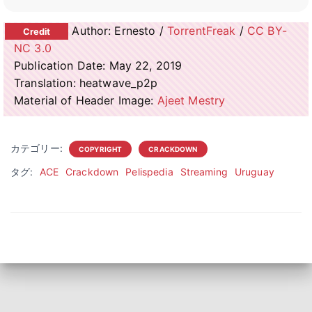
Author: Ernesto /
TorrentFreak
/
CC BY-
NC 3.0
Publication Date: May 22, 2019
Translation: heatwave_p2p
Material of Header Image:
Ajeet Mestry
カテゴリー:
COPYRIGHT
CRACKDOWN
タグ:
ACE
Crackdown
Pelispedia
Streaming
Uruguay