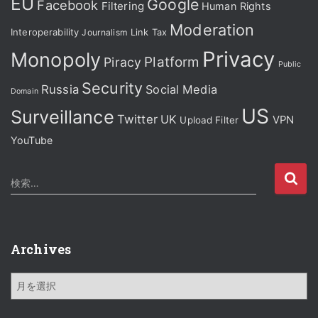
EU
Google
Facebook
Filtering
Human Rights
Moderation
Interoperability
Journalism
Link Tax
Privacy
Monopoly
Platform
Piracy
Public
Security
Russia
Social Media
Domain
US
Surveillance
Twitter
UK
VPN
Upload Filter
YouTube
検
検索…
索
:
Archives
A
r
c