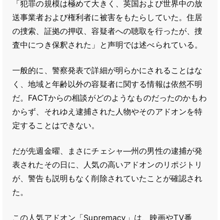
「犯罪の規模は極めて大きく、英国および世界中の放
送事業者および権利者に被害をもたらしていた。住居
の捜索、証拠の押収、容疑者への聴取を行ったが、捜
査中につき保釈された」と声明では述べられている。
一般的に、警察発表で詳細が明らかにされることはな
く、地域と年齢以外の容疑者に関する情報は依然不明
だ。FACTからの相談がどのようなものだったのかもわ
からず、それゆえ逮捕された人物やそのアドオンを特
定することはできない。
だが先週金曜、まさにチェシャ―州の男性の逮捕が発
表されたその日に、人気の高いアドオンのリポジトリ
が、警告も説明もなく削除されていたことが確認され
た。
この人気アドオン「Supremacy」は、映画やTV番