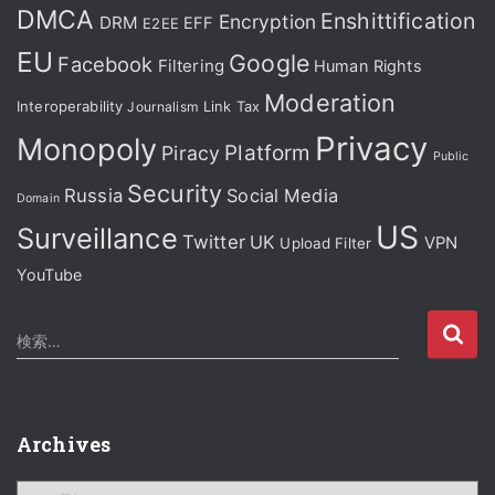
DMCA
Enshittification
Encryption
DRM
EFF
E2EE
EU
Google
Facebook
Filtering
Human Rights
Moderation
Interoperability
Journalism
Link Tax
Privacy
Monopoly
Platform
Piracy
Public
Security
Russia
Social Media
Domain
US
Surveillance
Twitter
UK
VPN
Upload Filter
YouTube
検
検索…
索
:
Archives
A