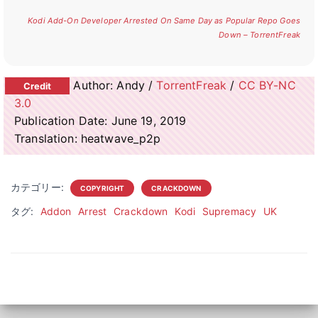
Kodi Add-On Developer Arrested On Same Day as Popular Repo Goes
Down – TorrentFreak
Author: Andy /
TorrentFreak
/
CC BY-NC
3.0
Publication Date: June 19, 2019
Translation: heatwave_p2p
カテゴリー:
COPYRIGHT
CRACKDOWN
タグ:
Addon
Arrest
Crackdown
Kodi
Supremacy
UK