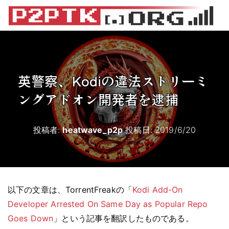
英警察、Kodiの違法ストリーミ
ングアドオン開発者を逮捕
投稿者:
heatwave_p2p
投稿日:
2019/6/20
以下の文章は、TorrentFreakの「
Kodi Add-On
Developer Arrested On Same Day as Popular Repo
Goes Down
」という記事を翻訳したものである。