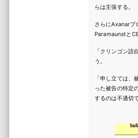
らは主張する。
さらにAxana
Paramauns
「クリンゴン語
う。
「申し立ては、
った被告の特定
するのは不適切