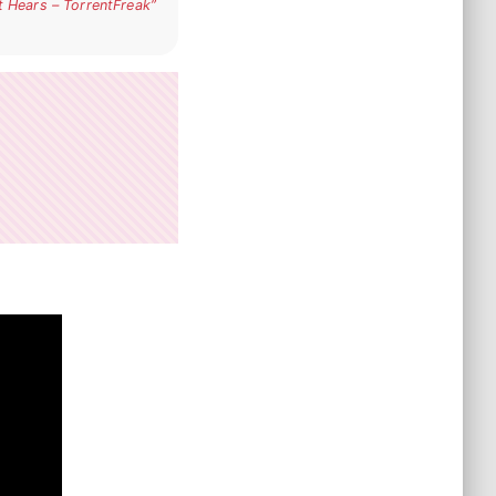
 Hears – TorrentFreak”