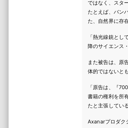
ではなく、スタ
たとえば、バン
た、自然界に存
「熱光線銃としても
降のサイエンス
また被告は、原
体的ではないと
「原告は、『70
書籍の権利を所
たと主張してい
Axanarプロ