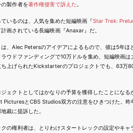
ーの製作者を
著作権侵害で訴えた
。
っているのは、人気を集めた短編映画『
Star Trek: Prel
計画されている長編映画『Anaxar』だ。
は、Alec Petersのアイデアによるもので、彼は5年
クラウドファンディングで10万ドルを集め、短編映画は
上げられたKickstarterのプロジェクトでも、63万
ロジェクトとしてはかなりの予算を獲得したことになる
nt PicturesとCBS Studios双方の注意をひきつけた
邦地裁に提訴した。
ックの権利者は、とりわけスタートレックの設定やキャ