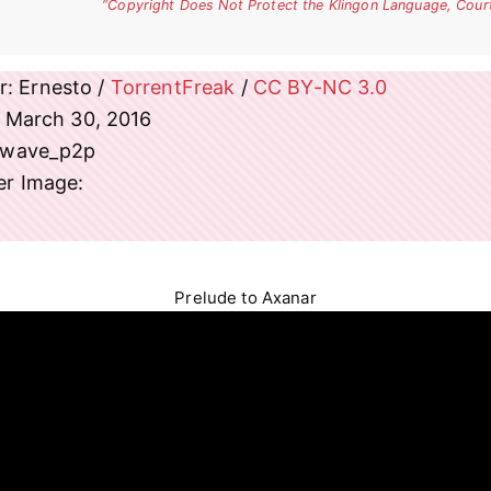
“Copyright Does Not Protect the Klingon Language, Court
: Ernesto /
TorrentFreak
/
CC BY-NC 3.0
: March 30, 2016
atwave_p2p
er Image:
Prelude to Axanar