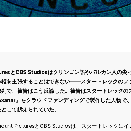
PicturesとCBS Studiosはクリンゴン語やバルカン人
作権を主張することはできない――スタートレックのフ
裁判で、被告はこう反論した。被告はスタートレックの
 to Axanar』をクラウドファンディングで製作した人物
たとして訴えられていた。
ount PicturesとCBS Studiosは、スタートレッ