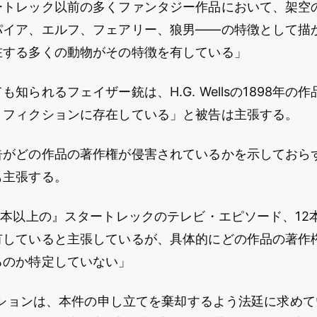
ートレック以前の多くファンタジー作品において、架空
パイア、エルフ、フェアリー、狼男――の特徴として描
在する多くの動物がその特徴を有している」
知られるフェイザー銃は、H.G. Wellsの1898年の
・フィクションに存在している」と被告は主張する。
告がどの作品の著作権が侵害されているかを示しておら
も主張する。
0本以上の』スタートレックのテレビ・エピソード、12
有していると主張しているが、具体的にどの作品の著作
るのか特定していない」
ダクションは、本件の申し立てを棄却するよう法廷に求め