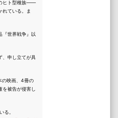
のヒト型種族――
かれている。ま
作品『世界戦争』以
ず、申し立てが具
本の映画、4冊の
権を被告が侵害し
ている。