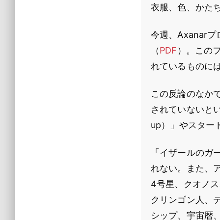
衣服、色、かた
今週、Axanar
（
PDF
）。この
れているものに
この反論のなか
されていないとい
up）」やスター
「イザールのガ
れない。また、
4号星、クオノ
クリンゴン人、
シップ、宇宙暦、