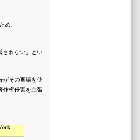
いため、
護されない」とい
告がその言語を使
著作権侵害を主張