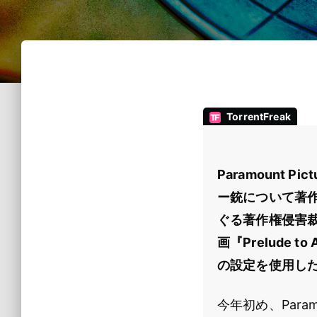
TorrentFreak
Paramount 
ー銃について著
ぐる著作権侵害
画『Prelude
の設定を使用し
今年初め、Param