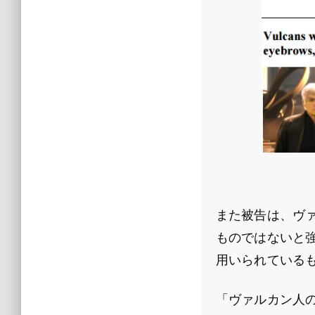
また被告は、ヴ
ものではないと
用いられている
「ヴァルカン人