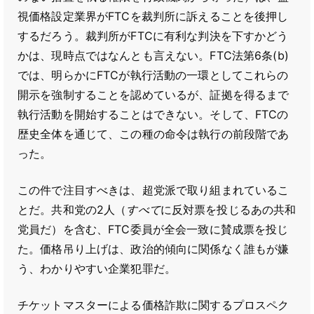
視価格設定業界がFTCを裁判所に訴えることを後押し
するだろう。裁判所がFTCに有利な判決を下すかどう
かは、現時点ではなんとも言えない。FTC法第6条(b)
では、明らかにFTCが執行活動の一環としてこれらの
開示を強制することを認めているが、証拠を得るまで
執行活動を開始することはできない。そして、FTCの
歴史全体を通じて、この種の命令は執行の前段階であ
った。
この件で注目すべきは、超党派で取り組まれているこ
とだ。共和党の2人（
すべて
に反対票を投じるあの共和
党員だ）を含む、FTC委員が全会一致に賛成票を投じ
た。価格吊り上げは、政治的傾向に関係なく誰もが嫌
う、わかりやすい企業犯罪だ。
チケットマスターによる価格詐欺に関するプロスペク