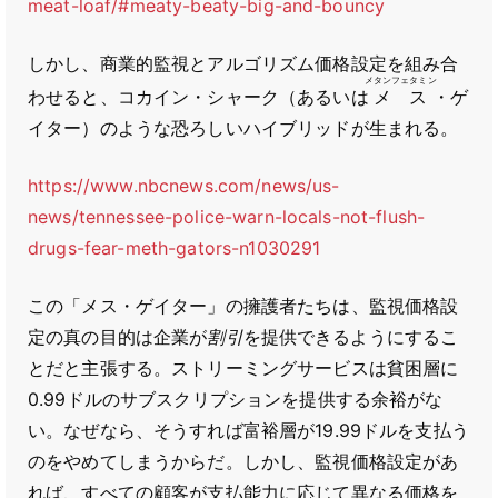
meat-loaf/#meaty-beaty-big-and-bouncy
しかし、商業的監視とアルゴリズム価格設定を組み合
メタンフェタミン
わせると、コカイン・シャーク（あるいは
メス
・ゲ
イター）のような恐ろしいハイブリッドが生まれる。
https://www.nbcnews.com/news/us-
news/tennessee-police-warn-locals-not-flush-
drugs-fear-meth-gators-n1030291
この「メス・ゲイター」の擁護者たちは、監視価格設
定の真の目的は企業が
割引
を提供できるようにするこ
とだと主張する。ストリーミングサービスは貧困層に
0.99ドルのサブスクリプションを提供する余裕がな
い。なぜなら、そうすれば富裕層が19.99ドルを支払う
のをやめてしまうからだ。しかし、監視価格設定があ
れば、すべての顧客が支払能力に応じて異なる価格を