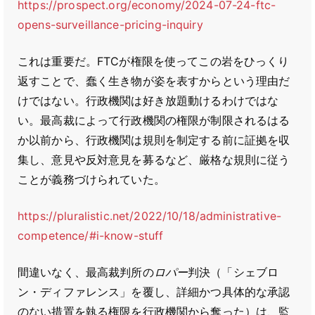
https://prospect.org/economy/2024-07-24-ftc-
opens-surveillance-pricing-inquiry
これは重要だ。FTCが権限を使ってこの岩をひっくり
返すことで、蠢く生き物が姿を表すからという理由だ
けではない。行政機関は好き放題動けるわけではな
い。最高裁によって行政機関の権限が制限されるはる
か以前から、行政機関は規則を制定する前に証拠を収
集し、意見や反対意見を募るなど、厳格な規則に従う
ことが義務づけられていた。
https://pluralistic.net/2022/10/18/administrative-
competence/#i-know-stuff
間違いなく、最高裁判所の
ロパー
判決（「シェブロ
ン・ディファレンス」を覆し、詳細かつ具体的な承認
のない措置を執る権限を行政機関から奪った）は、監