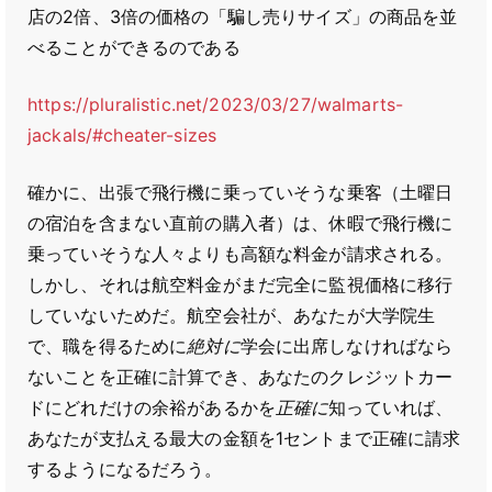
店の2倍、3倍の価格の「騙し売りサイズ」の商品を並
べることができるのである
https://pluralistic.net/2023/03/27/walmarts-
jackals/#cheater-sizes
確かに、出張で飛行機に乗っていそうな乗客（土曜日
の宿泊を含まない直前の購入者）は、休暇で飛行機に
乗っていそうな人々よりも高額な料金が請求される。
しかし、それは航空料金がまだ完全に監視価格に移行
していないためだ。航空会社が、あなたが大学院生
で、職を得るために
絶対に
学会に出席しなければなら
ないことを正確に計算でき、あなたのクレジットカー
ドにどれだけの余裕があるかを
正確に
知っていれば、
あなたが支払える最大の金額を1セントまで正確に請求
するようになるだろう。