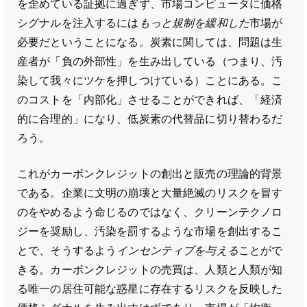
を歪めている証拠に過ぎず、市場コンピュータに価格
シグナルを注入するには
もっと規制を緩和した
市場が
必要だということになる。炭素に関しては、問題は生
産者が「負の外部性」を生み出している（つまり、汚
染して我々にツケを押しつけている）ことにある。こ
のコストを「内部化」させることができれば、「経済
的に合理的」になり、低炭素の代替品に切り替わるだ
ろう。
これがカーボンクレジットの創出と販売の理論的背景
である。企業に文明の崩壊と大量絶滅のリスクを冒す
のをやめるよう命じるのではなく、クリーンテクノロ
ジーを奨励し、汚染を罰するような市場を創出するこ
とで、そうするよう
インセンティブを与える
ことがで
きる。カーボンクレジットの売買は、人類と人類が知
る唯一の居住可能な惑星に存在するリスクを反映した