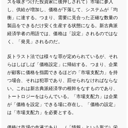
スを嗅ぎつけた投資家に後押しされて）市場に参入
し、供給が増加し、価格が下落して、システムが「均
衡」に達する。つまり、需要に見合った正確な数量の
製品をできるだけ安く生産する状態になる。新古典派
経済学者の用語では、価格は「設定」されるのではな
く、「発見」されるのだ。
反トラスト法では様々な罪が定められているが、それ
らはしばしば「価格設定」に帰結する。つまり、企業
が顧客に価格を指図できるほどの「市場支配力」を持
つ場合、それは犯罪であり、罰せられなければならな
い。これは新古典派経済学の根幹をなすものであり、
トートロジーをはらんでいる。「市場支配力」は企業
が「価格を設定」できる場に存在し、「価格の設定」
は「市場支配力」を必要とする。
価格は市場の血液であり、（「情報」という形で）栄