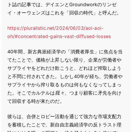
ト誌の記事では、デイエンとGroundworkのリンゼ
イ・オーウェンズはこれを「回収の時代」と呼んだ。
https://pluralistic.net/2024/06/03/aoi-aoi-
oh/#concentrated-gains-vast-diffused-losses
40年間、新古典派経済学の「消費者厚生」に焦点を当
てたことで、価格が上昇しない限り、企業が労働者や
サプライヤをどれだけ欺こうと、どれほど搾取しよう
と不問に付されてきた。しかし40年が経ち、労働者や
サプライヤから搾り取るものは何もなくなってしまっ
た。そこでカルテルは
我々
、つまり顧客に矛先を向け
て回収する時が来たのだ。
彼らは、合併とロビー活動を通じて強力な市場支配力
を蓄積したことで、新自由主義経済学の反トラスト理