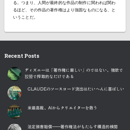
る。つまり、人間が最終的な作品の制作に関われば関わ
るほど、その作品の著作権はより強固なものになる、と
いうことだ。
Recent Posts
ディズニーは「著作権に厳しい」のではない、強欲で
狡猾で搾取的なだけである
CLAUDEのソースコード流出はたいへんに喜ばしい
米最高裁、AIからクリエイターを救う
法定損害賠償――著作権法がもたらす構造的検閲