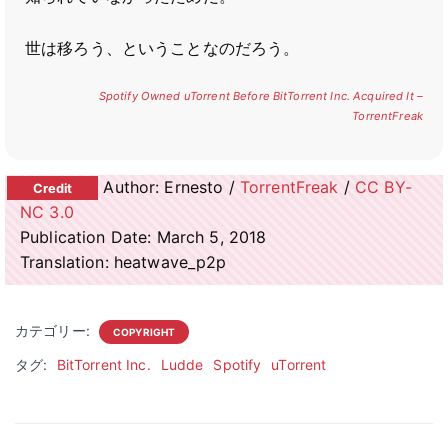
世は移ろう、ということなのだろう。
Spotify Owned uTorrent Before BitTorrent Inc. Acquired It –
TorrentFreak
Author: Ernesto /
TorrentFreak
/
CC BY-
NC 3.0
Publication Date: March 5, 2018
Translation: heatwave_p2p
カテゴリー:
COPYRIGHT
タグ:
BitTorrent Inc.
Ludde
Spotify
uTorrent