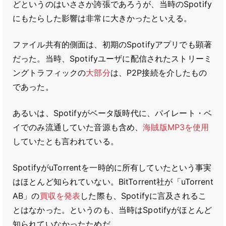
どというのはいささか誇張であろうが、当時のSpotify
にもたらした影響は非常に大きかったといえる。
ファイル共有的側面は、初期のSpotifyアプリでも顕著
だった。当時、Spotifyユーザに配信されたストリーミ
ングトラフィックの
大部分
は、P2P接続を介したもの
であった。
あるいは、Spotifyがベータ版時代に、パイレート・ベ
イでのみ流通していた音源も含め、
海賊版MP3を使用
していたとも言われている。
SpotifyがuTorrentを一時的に所有していたという事実
はほとんど知られていない。BitTorrent社が「uTorrent
AB」の
買収を発表
した際も、Spotifyに言及されるこ
とはなかった。というのも、当時はSpotifyがほとんど
知られていなかったためだ。