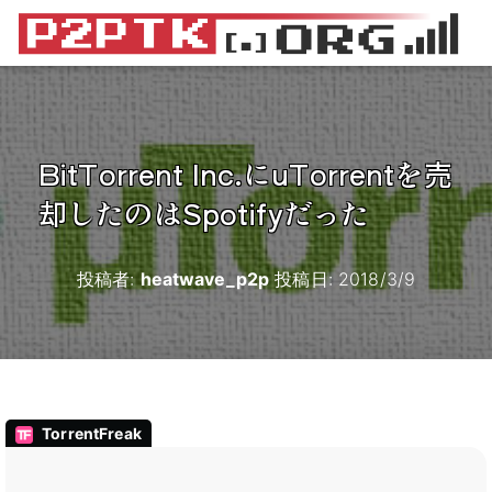
BitTorrent Inc.にuTorrentを売
却したのはSpotifyだった
投稿者:
heatwave_p2p
投稿日:
2018/3/9
TorrentFreak