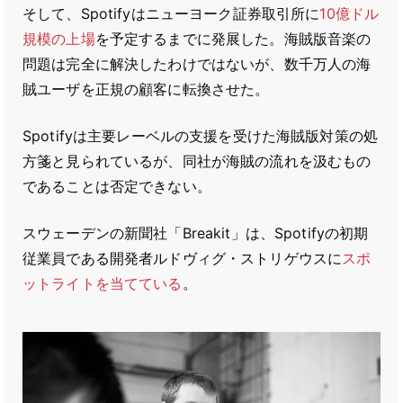
そして、Spotifyはニューヨーク証券取引所に
10億ドル
規模の上場
を予定するまでに発展した。海賊版音楽の
問題は完全に解決したわけではないが、数千万人の海
賊ユーザを正規の顧客に転換させた。
Spotifyは主要レーベルの支援を受けた海賊版対策の処
方箋と見られているが、同社が海賊の流れを汲むもの
であることは否定できない。
スウェーデンの新聞社「Breakit」は、Spotifyの初期
従業員である開発者ルドヴィグ・ストリゲウスに
スポ
ットライトを当てている
。