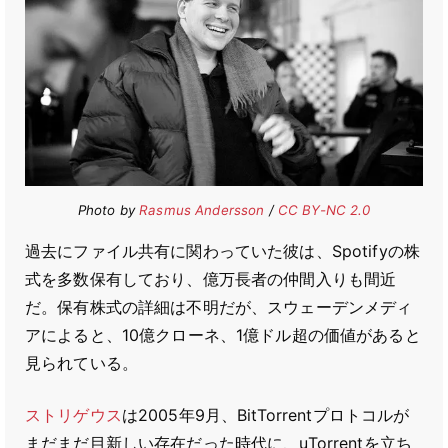
Photo by
Rasmus Andersson
/
CC BY-NC 2.0
過去にファイル共有に関わっていた彼は、Spotifyの株
式を多数保有しており、億万長者の仲間入りも間近
だ。保有株式の詳細は不明だが、スウェーデンメディ
アによると、10億クローネ、1億ドル超の価値があると
見られている。
ストリゲウス
は2005年9月、BitTorrentプロトコルが
まだまだ目新しい存在だった時代に、uTorrentを立ち