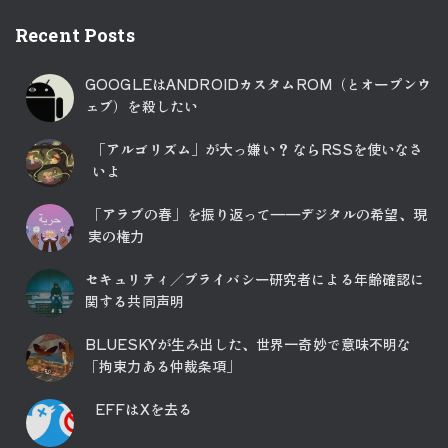
Recent Posts
GOOGLEはANDROIDカスタムROM（とオープンウ
ェブ）を殺したい
「アルゴリズム」が大っ嫌い？ ならRSSを使いなさ
いよ
「アラブの春」を振り返って――デジタルの希望、現
実の権力
セキュリティ／プライバシー研究者による年齢確認に
関する共同声明
BLUESKYが生み出した、世界一奇妙で意味不明な
「拘束力ある仲裁条項」
EFFはXを去る