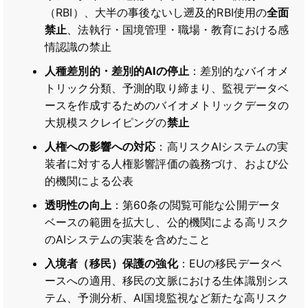
（RBI）、大半の事後ないし遡及的RBI使用の
全面
禁止
、法執行・国境管理・職場・教育における感
情認識の禁止
人種差別的・差別的AIの停止
：差別的なバイオメ
トリック分類、予測的取り締まり、監視データベ
ースを作成するためのバイオメトリックデータの
大規模スクレイピングの
禁止
人権への影響への対応
：高リスクAIシステムの実
装者に対する人権影響評価の義務づけ、および公
的機関による公表
透明性の向上
：第60条の閲覧可能な公開データ
ベースの範囲を拡大し、公的機関による高リスク
のAIシステムの実装を含めたこと
入境者（移民）保護の強化
：EUの移民データベ
ースへの適用、移民の文脈における生体識別シス
テム、予測分析、AI国境監視など新たな高リスク