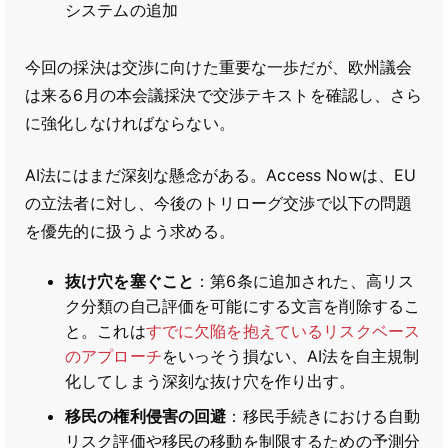
システムの追加
今回の採決は交渉に向けた重要な一歩だが、欧州議会
は来る6月の本会議採決で交渉テキストを確認し、さら
に強化しなければならない。
AI法にはまだ深刻な懸念がある。Access Nowは、EU
の立法者に対し、今後のトリローグ交渉で以下の問題
を優先的に扱うよう求める。
抜け穴を塞ぐこと
：第6条に追加された、高リス
ク分類の自己評価を可能にする文言を削除するこ
と。これは
すでに欠陥を抱えているリスクベース
のアプローチ
をいっそう損ない、AI法を自主規制
化してしまう深刻な抜け穴を作り出す。
移民の権利侵害の回避
：移民手続きにおける自動
リスク評価や移民の移動を制限するための予測分