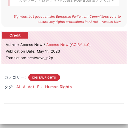
カテリーナ・ロデッリ / Access Now EU政策アナリスト
Big wins, but gaps remain: European Parliament Committees vote to
secure key rights protections in AI Act – Access Now
Author: Access Now /
Access Now
(
CC BY 4.0
)
Publication Date: May 11, 2023
Translation: heatwave_p2p
カテゴリー:
DIGITAL RIGHTS
タグ:
AI
AI Act
EU
Human Rights