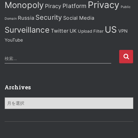
Privacy
Monopoly
Platform
Piracy
Public
Security
Russia
Social Media
Domain
US
Surveillance
Twitter
UK
VPN
Upload Filter
YouTube
検
検索…
索
:
Archives
A
r
c
h
i
v