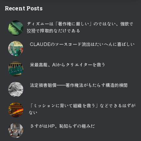
Recent Posts
ディズニーは「著作権に厳しい」のではない、強欲で
狡猾で搾取的なだけである
CLAUDEのソースコード流出はたいへんに喜ばしい
米最高裁、AIからクリエイターを救う
法定損害賠償――著作権法がもたらす構造的検閲
「ミッションに背いて組織を救う」などできるはずが
ない
さすがはHP、恥知らずの極みだ