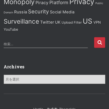
Privacy
Monopoly
Platform
Piracy
Public
Security
Russia
Social Media
Domain
US
Surveillance
Twitter
UK
VPN
Upload Filter
YouTube
検
検索…
索
:
Archives
A
r
c
h
i
v