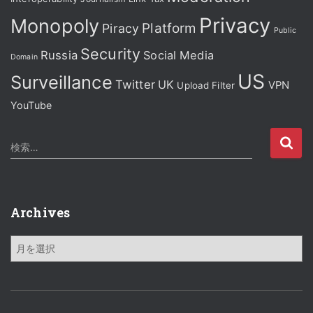
Privacy
Monopoly
Platform
Piracy
Public
Security
Russia
Social Media
Domain
US
Surveillance
Twitter
UK
VPN
Upload Filter
YouTube
検
検索…
索
:
Archives
A
r
c
h
i