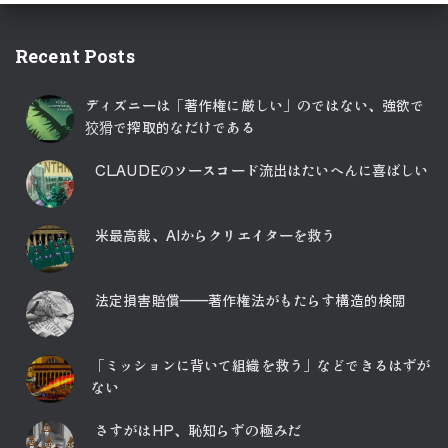
Recent Posts
ディズニーは「著作権に厳しい」のではない、強欲で
狡猾で搾取的なだけである
CLAUDEのソースコード流出はたいへんに喜ばしい
米最高裁、AIからクリエイターを救う
法定損害賠償――著作権法がもたらす構造的検閲
「ミッションに背いて組織を救う」などできるはずが
ない
さすがはHP、恥知らずの極みだ