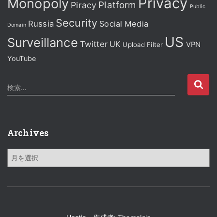
Privacy
Monopoly
Platform
Piracy
Public
Security
Russia
Social Media
Domain
US
Surveillance
Twitter
UK
VPN
Upload Filter
YouTube
検
検索…
索
:
Archives
A
r
c
h
i
v