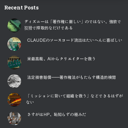
Recent Posts
ディズニーは「著作権に厳しい」のではない、強欲で
狡猾で搾取的なだけである
CLAUDEのソースコード流出はたいへんに喜ばしい
米最高裁、AIからクリエイターを救う
法定損害賠償――著作権法がもたらす構造的検閲
「ミッションに背いて組織を救う」などできるはずが
ない
さすがはHP、恥知らずの極みだ