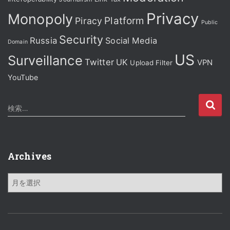
Privacy
Monopoly
Platform
Piracy
Public
Security
Russia
Social Media
Domain
US
Surveillance
Twitter
UK
VPN
Upload Filter
YouTube
検
検索…
索
:
Archives
A
r
c
h
i