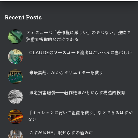
Recent Posts
ディズニーは「著作権に厳しい」のではない、強欲で
狡猾で搾取的なだけである
CLAUDEのソースコード流出はたいへんに喜ばしい
米最高裁、AIからクリエイターを救う
法定損害賠償――著作権法がもたらす構造的検閲
「ミッションに背いて組織を救う」などできるはずが
ない
さすがはHP、恥知らずの極みだ