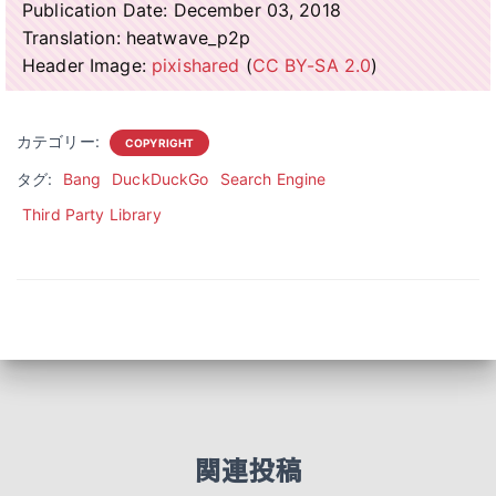
Publication Date: December 03, 2018
Translation: heatwave_p2p
Header Image:
pixishared
(
CC BY-SA 2.0
)
カテゴリー:
COPYRIGHT
タグ:
Bang
DuckDuckGo
Search Engine
Third Party Library
関連投稿