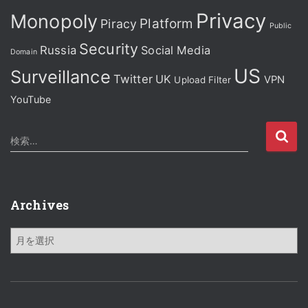
Privacy
Monopoly
Platform
Piracy
Public
Security
Russia
Social Media
Domain
US
Surveillance
Twitter
UK
VPN
Upload Filter
YouTube
検
検索…
索
:
Archives
A
r
c
h
i