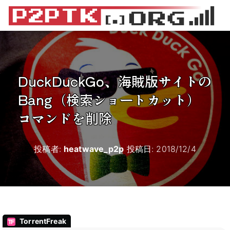
DuckDuckGo、海賊版サイトの
Bang（検索ショートカット）
コマンドを削除
投稿者:
heatwave_p2p
投稿日:
2018/12/4
TorrentFreak