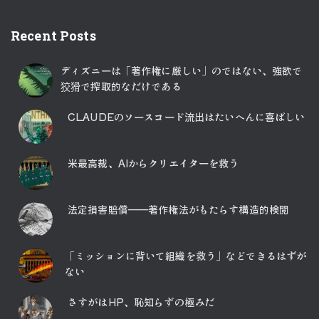
Recent Posts
ディズニーは「著作権に厳しい」のではない、強欲で
狡猾で搾取的なだけである
CLAUDEのソースコード流出はたいへんに喜ばしい
米最高裁、AIからクリエイターを救う
法定損害賠償――著作権法がもたらす構造的検閲
「ミッションに背いて組織を救う」などできるはずが
ない
さすがはHP、恥知らずの極みだ